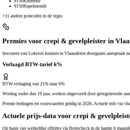
9150
Kruibeke
9150
Rupelmonde
+
11
andere postcodes in de regio
Premies voor
crepi & gevelpleister
in
Vlaa
Inwoners van
Lokeren
kunnen in
Vlaanderen
doorgaans aanspraak ma
Verlaagd BTW-tarief 6%
BTW-verlaging van 21% naar 6%
Woning ouder dan 10 jaar, werken uitgevoerd door geregistreerde aa
Premie-bedragen en voorwaarden geldig in 2026. Actuele info via
vl
Actuele prijs-data voor
crepi & gevelpleist
Op basis van werkelijke offertes via Renocheck in de laatste 6 maand