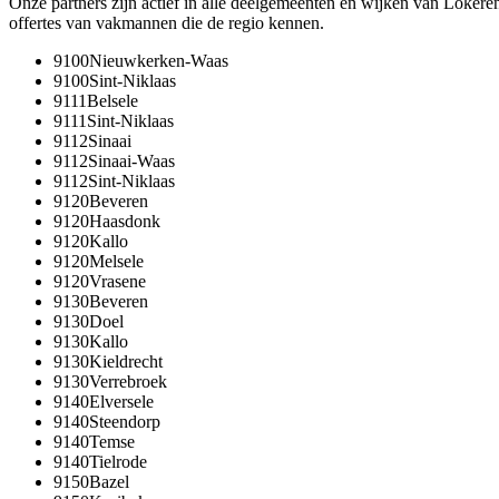
Onze partners zijn actief in alle deelgemeenten en wijken van
Lokere
offertes van vakmannen die de regio kennen.
9100
Nieuwkerken-Waas
9100
Sint-Niklaas
9111
Belsele
9111
Sint-Niklaas
9112
Sinaai
9112
Sinaai-Waas
9112
Sint-Niklaas
9120
Beveren
9120
Haasdonk
9120
Kallo
9120
Melsele
9120
Vrasene
9130
Beveren
9130
Doel
9130
Kallo
9130
Kieldrecht
9130
Verrebroek
9140
Elversele
9140
Steendorp
9140
Temse
9140
Tielrode
9150
Bazel