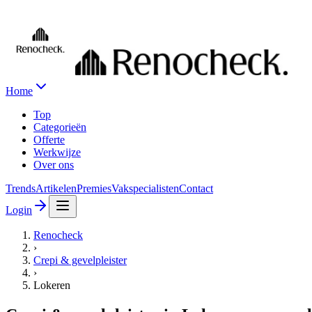
Home
Top
Categorieën
Offerte
Werkwijze
Over ons
Trends
Artikelen
Premies
Vakspecialisten
Contact
Login
Renocheck
›
Crepi & gevelpleister
›
Lokeren