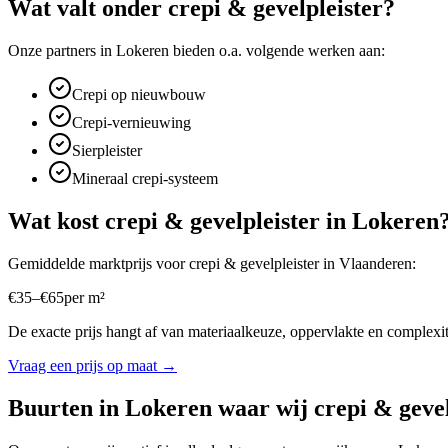
Wat valt onder
crepi & gevelpleister
?
Onze partners in
Lokeren
bieden o.a. volgende werken aan:
Crepi op nieuwbouw
Crepi-vernieuwing
Sierpleister
Mineraal crepi-systeem
Wat kost
crepi & gevelpleister
in
Lokeren
Gemiddelde marktprijs voor
crepi & gevelpleister
in
Vlaanderen
:
€
35
–
€
65
per
m²
De exacte prijs hangt af van materiaalkeuze, oppervlakte en complexite
Vraag een prijs op maat →
Buurten in
Lokeren
waar wij
crepi & gevel