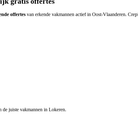
jk gratis offertes
vende offertes
van erkende vakmannen actief in
Oost-Vlaanderen
.
Crepi
n de juiste vakmannen in
Lokeren
.