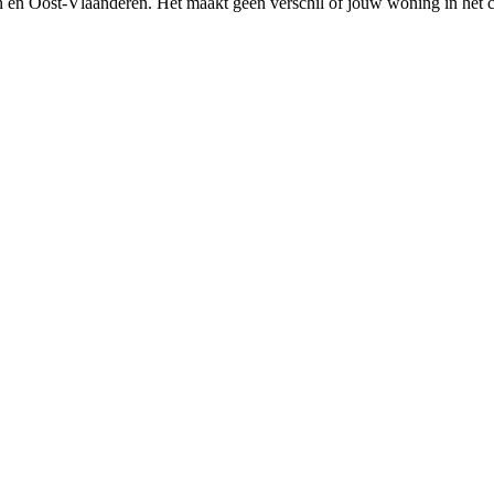
n
en
Oost-Vlaanderen
. Het maakt geen verschil of jouw woning in het 