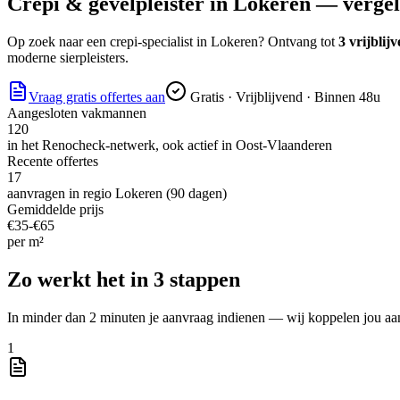
Crepi & gevelpleister
in
Lokeren
— vergeli
Op zoek naar
een crepi-specialist
in
Lokeren
? Ontvang tot
3 vrijblij
moderne sierpleisters.
Vraag gratis offertes aan
Gratis · Vrijblijvend · Binnen 48u
Aangesloten vakmannen
120
in het Renocheck-netwerk, ook actief in
Oost-Vlaanderen
Recente offertes
17
aanvragen in regio
Lokeren
(90 dagen)
Gemiddelde prijs
€
35
-€
65
per
m²
Zo werkt het in 3 stappen
In minder dan 2 minuten je aanvraag indienen — wij koppelen jou aa
1