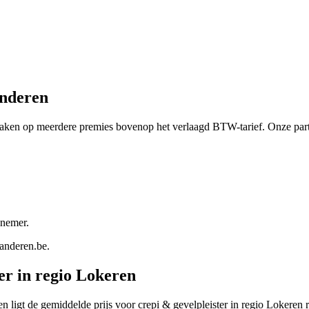
nderen
ken op meerdere premies bovenop het verlaagd BTW-tarief. Onze partn
nnemer.
aanderen.be
.
er
in regio
Lokeren
en ligt de gemiddelde prijs voor
crepi & gevelpleister
in regio
Lokeren
r