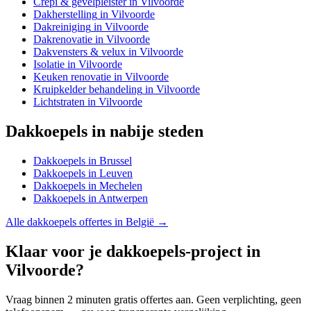
Crepi & gevelpleister
in
Vilvoorde
Dakherstelling
in
Vilvoorde
Dakreiniging
in
Vilvoorde
Dakrenovatie
in
Vilvoorde
Dakvensters & velux
in
Vilvoorde
Isolatie
in
Vilvoorde
Keuken renovatie
in
Vilvoorde
Kruipkelder behandeling
in
Vilvoorde
Lichtstraten
in
Vilvoorde
Dakkoepels
in nabije steden
Dakkoepels
in
Brussel
Dakkoepels
in
Leuven
Dakkoepels
in
Mechelen
Dakkoepels
in
Antwerpen
Alle
dakkoepels
offertes in België →
Klaar voor je
dakkoepels
-project in
Vilvoorde
?
Vraag binnen 2 minuten gratis offertes aan. Geen verplichting, geen