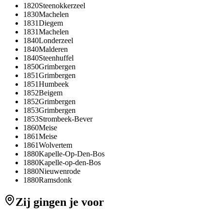
1820
Steenokkerzeel
1830
Machelen
1831
Diegem
1831
Machelen
1840
Londerzeel
1840
Malderen
1840
Steenhuffel
1850
Grimbergen
1851
Grimbergen
1851
Humbeek
1852
Beigem
1852
Grimbergen
1853
Grimbergen
1853
Strombeek-Bever
1860
Meise
1861
Meise
1861
Wolvertem
1880
Kapelle-Op-Den-Bos
1880
Kapelle-op-den-Bos
1880
Nieuwenrode
1880
Ramsdonk
Zij gingen je voor