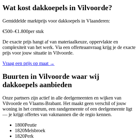
Wat kost
dakkoepels
in
Vilvoorde
?
Gemiddelde marktprijs voor
dakkoepels
in
Vlaanderen
:
€
500
–
€
1.800
per
stuk
De exacte prijs hangt af van materiaalkeuze, oppervlakte en
complexiteit van het werk. Via een offerteaanvraag krijg je de exacte
prijs voor jouw situatie in
Vilvoorde
.
Vraag een prijs op maat →
Buurten in
Vilvoorde
waar wij
dakkoepels
aanbieden
Onze partners zijn actief in alle deelgemeenten en wijken van
Vilvoorde
en
Vlaams-Brabant
. Het maakt geen verschil of jouw
woning in het centrum, een randgemeente of een deelgemeente ligt
— je krijgt offertes van vakmannen die de regio kennen.
1800
Peutie
1820
Melsbroek
1820
Perk