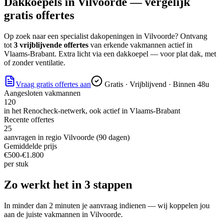
Dakkoepels
in
Vilvoorde
— vergelijk
gratis offertes
Op zoek naar
een specialist dakopeningen
in
Vilvoorde
? Ontvang
tot
3 vrijblijvende offertes
van erkende vakmannen actief in
Vlaams-Brabant
.
Extra licht via een dakkoepel — voor plat dak, met
of zonder ventilatie.
Vraag gratis offertes aan
Gratis · Vrijblijvend · Binnen 48u
Aangesloten vakmannen
120
in het Renocheck-netwerk, ook actief in
Vlaams-Brabant
Recente offertes
25
aanvragen in regio
Vilvoorde
(90 dagen)
Gemiddelde prijs
€
500
-€
1.800
per
stuk
Zo werkt het in 3 stappen
In minder dan 2 minuten je aanvraag indienen — wij koppelen jou
aan de juiste vakmannen in
Vilvoorde
.