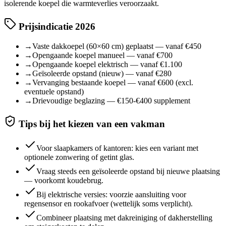
isolerende koepel die warmteverlies veroorzaakt.
Prijsindicatie 2026
→
Vaste dakkoepel (60×60 cm) geplaatst — vanaf €450
→
Opengaande koepel manueel — vanaf €700
→
Opengaande koepel elektrisch — vanaf €1.100
→
Geïsoleerde opstand (nieuw) — vanaf €280
→
Vervanging bestaande koepel — vanaf €600 (excl.
eventuele opstand)
→
Drievoudige beglazing — €150-€400 supplement
Tips bij het kiezen van een vakman
Voor slaapkamers of kantoren: kies een variant met
optionele zonwering of getint glas.
Vraag steeds een geïsoleerde opstand bij nieuwe plaatsing
— voorkomt koudebrug.
Bij elektrische versies: voorzie aansluiting voor
regensensor en rookafvoer (wettelijk soms verplicht).
Combineer plaatsing met dakreiniging of dakherstelling