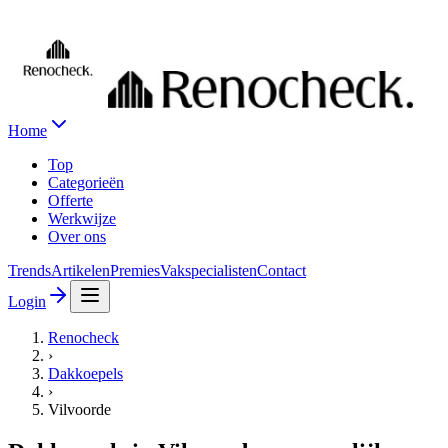
Home
Top
Categorieën
Offerte
Werkwijze
Over ons
Trends
Artikelen
Premies
Vakspecialisten
Contact
Login
Renocheck
›
Dakkoepels
›
Vilvoorde