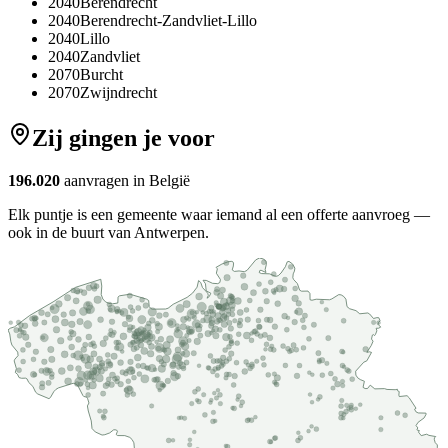
2040
Berendrecht
2040
Berendrecht-Zandvliet-Lillo
2040
Lillo
2040
Zandvliet
2070
Burcht
2070
Zwijndrecht
Zij gingen je voor
196.020
aanvragen in België
Elk puntje is een gemeente waar iemand al een offerte aanvroeg —
ook in de buurt van Antwerpen.