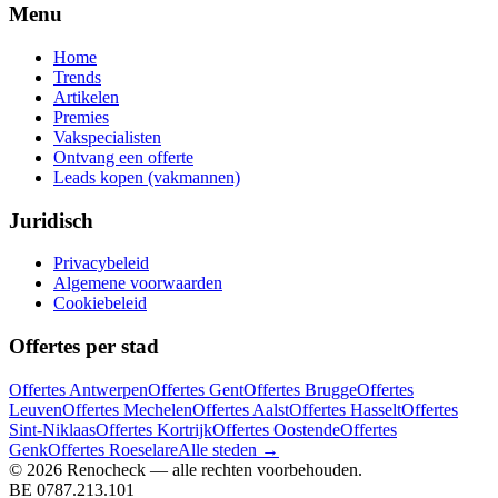
Menu
Home
Trends
Artikelen
Premies
Vakspecialisten
Ontvang een offerte
Leads kopen (vakmannen)
Juridisch
Privacybeleid
Algemene voorwaarden
Cookiebeleid
Offertes per stad
Offertes
Antwerpen
Offertes
Gent
Offertes
Brugge
Offertes
Leuven
Offertes
Mechelen
Offertes
Aalst
Offertes
Hasselt
Offertes
Sint-Niklaas
Offertes
Kortrijk
Offertes
Oostende
Offertes
Genk
Offertes
Roeselare
Alle steden →
©
2026
Renocheck
— alle rechten voorbehouden.
BE 0787.213.101