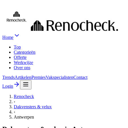
Home
Top
Categorieën
Offerte
Werkwijze
Over ons
Trends
Artikelen
Premies
Vakspecialisten
Contact
Login
Renocheck
›
Dakvensters & velux
›
Antwerpen