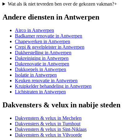
Wat als ik niet tevreden ben over de gekozen vakman?
+
Andere diensten in
Antwerpen
Airco
in
Antwerpen
Badkamer renovatie
in
Antwerpen
Chapewerken
in
Antwerpen
Crepi & gevelpleister
in
Antwerpen
Dakherstelling
in
Antwerpen
Dakreiniging
in
Antwerpen
Dakrenovatie
in
Antwerpen
Dakkoepels
in
Antwerpen
Isolatie
in
Antwerpen
Keuken renovatie
in
Antwerpen
Kruipkelder behandeling
in
Antwerpen
Lichtstraten
in
Antwerpen
Dakvensters & velux
in nabije steden
Dakvensters & velux
in
Mechelen
Dakvensters & velux
in
Turnhout
Dakvensters & velux
in
Sint-Niklaas
Dakvensters & velux
in
Vilvoorde