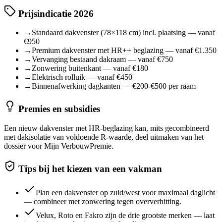
Prijsindicatie 2026
→
Standaard dakvenster (78×118 cm) incl. plaatsing — vanaf
€950
→
Premium dakvenster met HR++ beglazing — vanaf €1.350
→
Vervanging bestaand dakraam — vanaf €750
→
Zonwering buitenkant — vanaf €180
→
Elektrisch rolluik — vanaf €450
→
Binnenafwerking dagkanten — €200-€500 per raam
Premies en subsidies
Een nieuw dakvenster met HR-beglazing kan, mits gecombineerd
met dakisolatie van voldoende R-waarde, deel uitmaken van het
dossier voor Mijn VerbouwPremie.
Tips bij het kiezen van een vakman
Plan een dakvenster op zuid/west voor maximaal daglicht
— combineer met zonwering tegen oververhitting.
Velux, Roto en Fakro zijn de drie grootste merken — laat