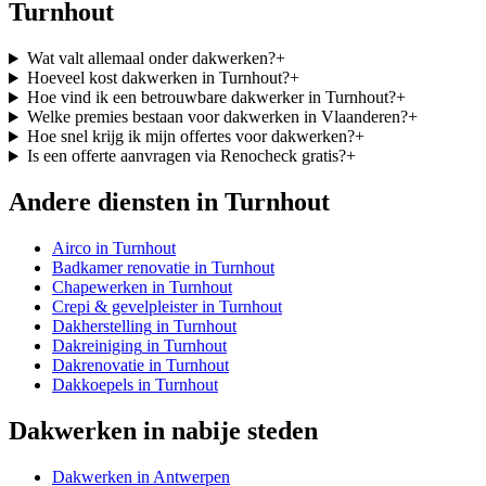
Turnhout
Wat valt allemaal onder dakwerken?
+
Hoeveel kost dakwerken in Turnhout?
+
Hoe vind ik een betrouwbare dakwerker in Turnhout?
+
Welke premies bestaan voor dakwerken in Vlaanderen?
+
Hoe snel krijg ik mijn offertes voor dakwerken?
+
Is een offerte aanvragen via Renocheck gratis?
+
Andere diensten in
Turnhout
Airco
in
Turnhout
Badkamer renovatie
in
Turnhout
Chapewerken
in
Turnhout
Crepi & gevelpleister
in
Turnhout
Dakherstelling
in
Turnhout
Dakreiniging
in
Turnhout
Dakrenovatie
in
Turnhout
Dakkoepels
in
Turnhout
Dakwerken
in nabije steden
Dakwerken
in
Antwerpen