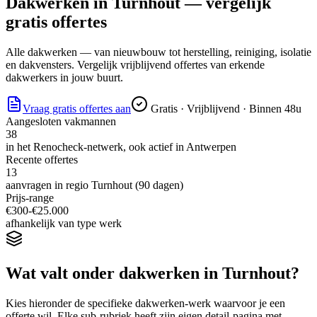
Dakwerken
in
Turnhout
— vergelijk
gratis offertes
Alle dakwerken — van nieuwbouw tot herstelling, reiniging, isolatie
en dakvensters. Vergelijk vrijblijvend offertes van erkende
dakwerkers in jouw buurt.
Vraag gratis offertes aan
Gratis · Vrijblijvend · Binnen 48u
Aangesloten vakmannen
38
in het Renocheck-netwerk, ook actief in
Antwerpen
Recente offertes
13
aanvragen in regio
Turnhout
(90 dagen)
Prijs-range
€
300
-€
25.000
afhankelijk van type werk
Wat valt onder
dakwerken
in
Turnhout
?
Kies hieronder de specifieke
dakwerken
-werk waarvoor je een
offerte wil. Elke sub-rubriek heeft zijn eigen detail-pagina met