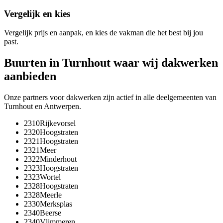
Vergelijk en kies
Vergelijk prijs en aanpak, en kies de vakman die het best bij jou
past.
Buurten in
Turnhout
waar wij
dakwerken
aanbieden
Onze partners voor
dakwerken
zijn actief in alle deelgemeenten van
Turnhout
en
Antwerpen
.
2310
Rijkevorsel
2320
Hoogstraten
2321
Hoogstraten
2321
Meer
2322
Minderhout
2323
Hoogstraten
2323
Wortel
2328
Hoogstraten
2328
Meerle
2330
Merksplas
2340
Beerse
2340
Vlimmeren