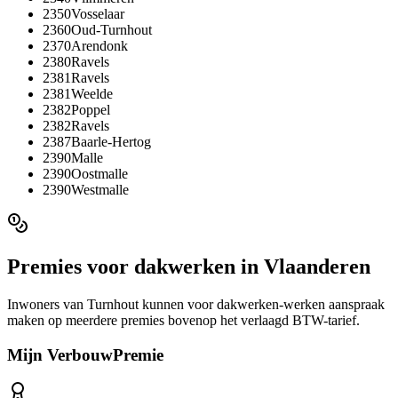
2350
Vosselaar
2360
Oud-Turnhout
2370
Arendonk
2380
Ravels
2381
Ravels
2381
Weelde
2382
Poppel
2382
Ravels
2387
Baarle-Hertog
2390
Malle
2390
Oostmalle
2390
Westmalle
Premies voor
dakwerken
in
Vlaanderen
Inwoners van
Turnhout
kunnen voor
dakwerken
-werken aanspraak
maken op meerdere premies bovenop het verlaagd BTW-tarief.
Mijn VerbouwPremie