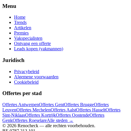
Menu
Home
Trends
Artikelen
Premies
Vakspecialisten
Ontvang een offerte
Leads kopen (vakmannen)
Juridisch
Privacybeleid
Algemene voorwaarden
Cookiebeleid
Offertes per stad
Offertes
Antwerpen
Offertes
Gent
Offertes
Brugge
Offertes
Leuven
Offertes
Mechelen
Offertes
Aalst
Offertes
Hasselt
Offertes
Sint-Niklaas
Offertes
Kortrijk
Offertes
Oostende
Offertes
Genk
Offertes
Roeselare
Alle steden →
©
2026
Renocheck
— alle rechten voorbehouden.
BE 0787.213.101