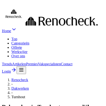
Home
Top
Categorieën
Offerte
Werkwijze
Over ons
Trends
Artikelen
Premies
Vakspecialisten
Contact
Login
Renocheck
›
Dakwerken
›
Turnhout