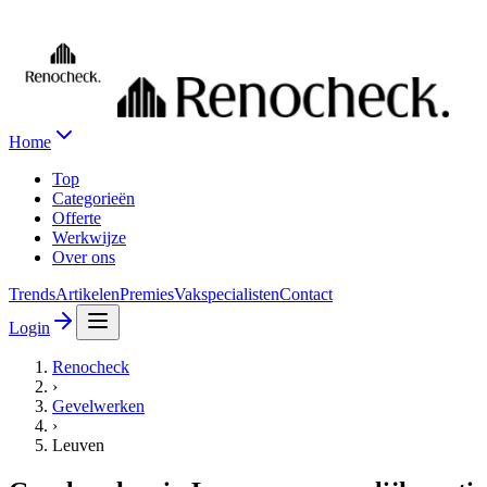
Home
Top
Categorieën
Offerte
Werkwijze
Over ons
Trends
Artikelen
Premies
Vakspecialisten
Contact
Login
Renocheck
›
Gevelwerken
›
Leuven