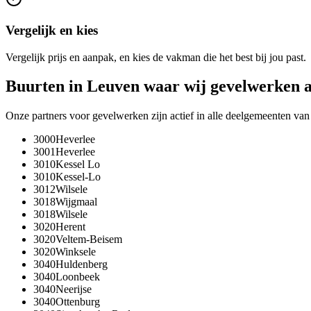
Vergelijk en kies
Vergelijk prijs en aanpak, en kies de vakman die het best bij jou past.
Buurten in
Leuven
waar wij
gevelwerken
a
Onze partners voor
gevelwerken
zijn actief in alle deelgemeenten va
3000
Heverlee
3001
Heverlee
3010
Kessel Lo
3010
Kessel-Lo
3012
Wilsele
3018
Wijgmaal
3018
Wilsele
3020
Herent
3020
Veltem-Beisem
3020
Winksele
3040
Huldenberg
3040
Loonbeek
3040
Neerijse
3040
Ottenburg