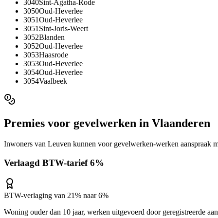
3040
Sint-Agatha-Rode
3050
Oud-Heverlee
3051
Oud-Heverlee
3051
Sint-Joris-Weert
3052
Blanden
3052
Oud-Heverlee
3053
Haasrode
3053
Oud-Heverlee
3054
Oud-Heverlee
3054
Vaalbeek
Premies voor
gevelwerken
in
Vlaanderen
Inwoners van
Leuven
kunnen voor
gevelwerken
-werken aanspraak m
Verlaagd BTW-tarief 6%
BTW-verlaging van 21% naar 6%
Woning ouder dan 10 jaar, werken uitgevoerd door geregistreerde aa