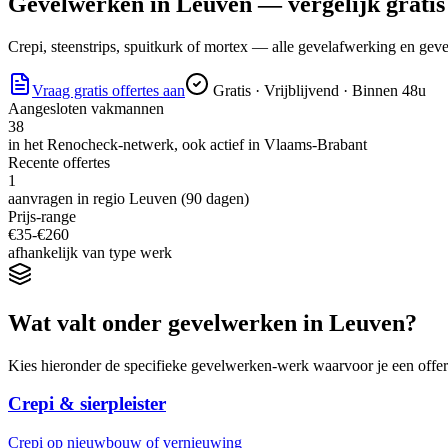
Gevelwerken
in
Leuven
— vergelijk gratis 
Crepi, steenstrips, spuitkurk of mortex — alle gevelafwerking en gevel
Vraag gratis offertes aan
Gratis · Vrijblijvend · Binnen 48u
Aangesloten vakmannen
38
in het Renocheck-netwerk, ook actief in
Vlaams-Brabant
Recente offertes
1
aanvragen in regio
Leuven
(90 dagen)
Prijs-range
€
35
-€
260
afhankelijk van type werk
Wat valt onder
gevelwerken
in
Leuven
?
Kies hieronder de specifieke
gevelwerken
-werk waarvoor je een offer
Crepi & sierpleister
Crepi op nieuwbouw of vernieuwing