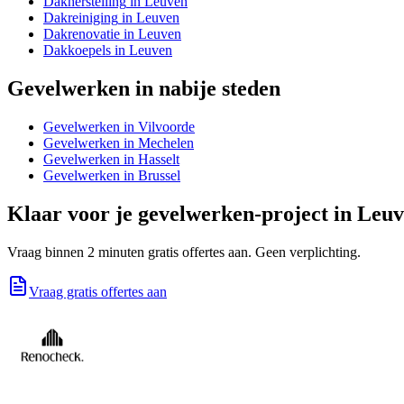
Dakherstelling
in
Leuven
Dakreiniging
in
Leuven
Dakrenovatie
in
Leuven
Dakkoepels
in
Leuven
Gevelwerken
in nabije steden
Gevelwerken
in
Vilvoorde
Gevelwerken
in
Mechelen
Gevelwerken
in
Hasselt
Gevelwerken
in
Brussel
Klaar voor je
gevelwerken
-project in
Leuv
Vraag binnen 2 minuten gratis offertes aan. Geen verplichting.
Vraag gratis offertes aan