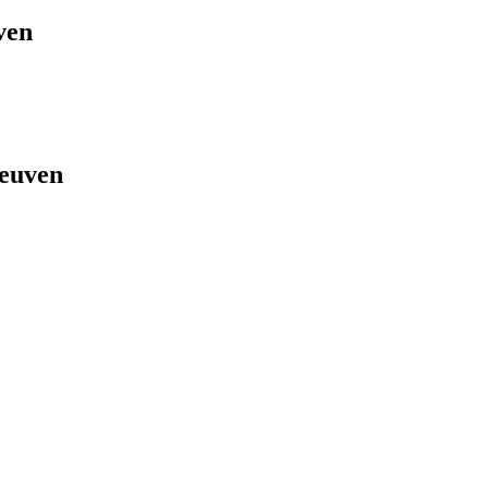
ven
euven