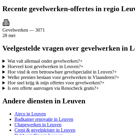
Recente
gevelwerken
-offertes in regio
Leu
Gevelwerken
—
3071
28 mei
Veelgestelde vragen over
gevelwerken
in
L
Wat valt allemaal onder gevelwerken?
+
Hoeveel kost gevelwerken in Leuven?
+
Hoe vind ik een betrouwbare gevelspecialist in Leuven?
+
Welke premies bestaan voor gevelwerken in Vlaanderen?
+
Hoe snel krijg ik mijn offertes voor gevelwerken?
+
Is een offerte aanvragen via Renocheck gratis?
+
Andere diensten in
Leuven
Airco
in
Leuven
Badkamer renovatie
in
Leuven
Chapewerken
in
Leuven
Crepi & gevelpleister
in
Leuven