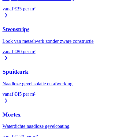
vanaf €
35
per
m²
Steenstrips
Look van metselwerk zonder zware constructie
vanaf €
80
per
m²
Spuitkurk
Naadloze gevelisolatie en afwerking
vanaf €
45
per
m²
Mortex
Waterdichte naadloze gevelcoating
vanaf €
120
per
m²