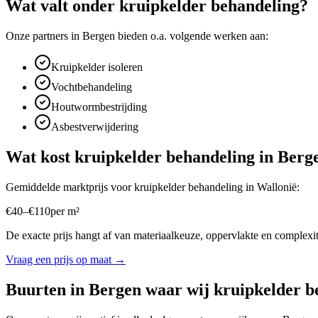
Wat valt onder
kruipkelder behandeling
?
Onze partners in
Bergen
bieden o.a. volgende werken aan:
Kruipkelder isoleren
Vochtbehandeling
Houtwormbestrijding
Asbestverwijdering
Wat kost
kruipkelder behandeling
in
Berg
Gemiddelde marktprijs voor
kruipkelder behandeling
in
Wallonië
:
€
40
–
€
110
per
m²
De exacte prijs hangt af van materiaalkeuze, oppervlakte en complexite
Vraag een prijs op maat →
Buurten in
Bergen
waar wij
kruipkelder b