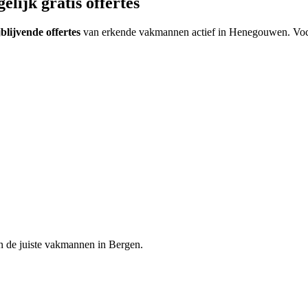
lijk gratis offertes
jblijvende offertes
van erkende vakmannen actief in
Henegouwen
.
Voc
n de juiste vakmannen in
Bergen
.