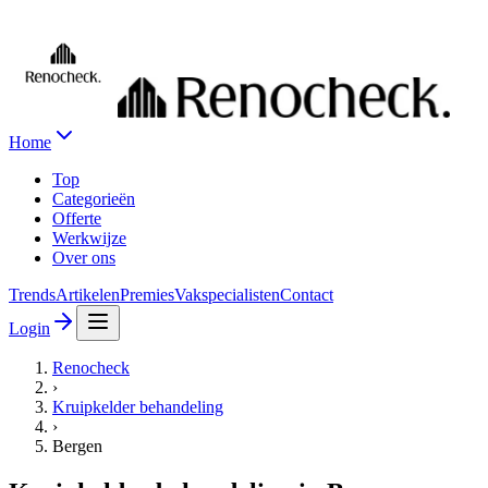
Home
Top
Categorieën
Offerte
Werkwijze
Over ons
Trends
Artikelen
Premies
Vakspecialisten
Contact
Login
Renocheck
›
Kruipkelder behandeling
›
Bergen