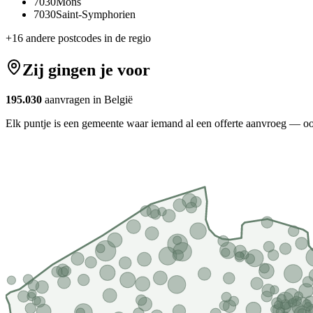
7030
Mons
7030
Saint-Symphorien
+
16
andere postcodes in de regio
Zij gingen je voor
195.030
aanvragen in België
Elk puntje is een gemeente waar iemand al een offerte aanvroeg — oo