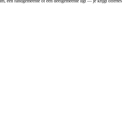
um, een randgemeente of een deelgemeente ligt — je krijgt offertes