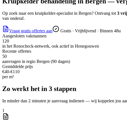
Kruipkelder behandeling
in
Bergen
— verge
Op zoek naar
een kruipkelder-specialist
in
Bergen
? Ontvang tot
3 vri
van onderaf.
Vraag gratis offertes aan
Gratis · Vrijblijvend · Binnen 48u
Aangesloten vakmannen
120
in het Renocheck-netwerk, ook actief in
Henegouwen
Recente offertes
50
aanvragen in regio
Bergen
(90 dagen)
Gemiddelde prijs
€
40
-€
110
per
m²
Zo werkt het in 3 stappen
In minder dan 2 minuten je aanvraag indienen — wij koppelen jou aa
1