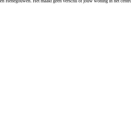
en
Henegouwen
. Het maakt geen verschil of jouw woning in het centr