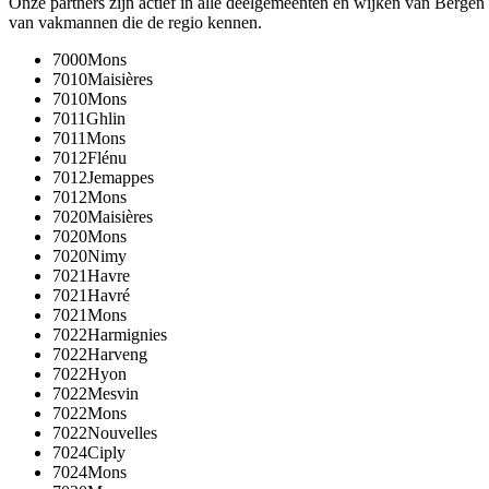
Onze partners zijn actief in alle deelgemeenten en wijken van
Bergen
van vakmannen die de regio kennen.
7000
Mons
7010
Maisières
7010
Mons
7011
Ghlin
7011
Mons
7012
Flénu
7012
Jemappes
7012
Mons
7020
Maisières
7020
Mons
7020
Nimy
7021
Havre
7021
Havré
7021
Mons
7022
Harmignies
7022
Harveng
7022
Hyon
7022
Mesvin
7022
Mons
7022
Nouvelles
7024
Ciply
7024
Mons