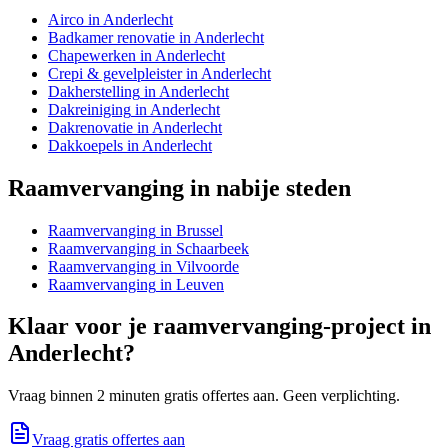
Airco
in
Anderlecht
Badkamer renovatie
in
Anderlecht
Chapewerken
in
Anderlecht
Crepi & gevelpleister
in
Anderlecht
Dakherstelling
in
Anderlecht
Dakreiniging
in
Anderlecht
Dakrenovatie
in
Anderlecht
Dakkoepels
in
Anderlecht
Raamvervanging
in nabije steden
Raamvervanging
in
Brussel
Raamvervanging
in
Schaarbeek
Raamvervanging
in
Vilvoorde
Raamvervanging
in
Leuven
Klaar voor je
raamvervanging
-project in
Anderlecht
?
Vraag binnen 2 minuten gratis offertes aan. Geen verplichting.
Vraag gratis offertes aan