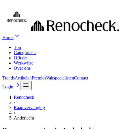
Home
Top
Categorieën
Offerte
Werkwijze
Over ons
Trends
Artikelen
Premies
Vakspecialisten
Contact
Login
Renocheck
›
Raamvervanging
›
Anderlecht