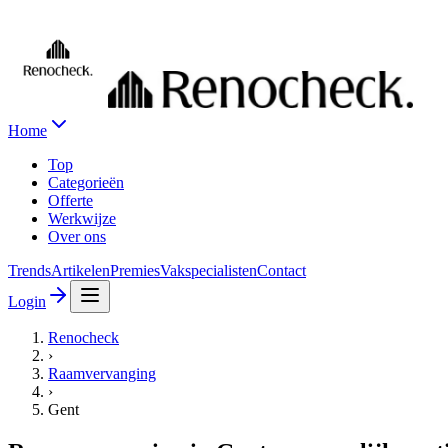
Home
Top
Categorieën
Offerte
Werkwijze
Over ons
Trends
Artikelen
Premies
Vakspecialisten
Contact
Login
Renocheck
›
Raamvervanging
›
Gent