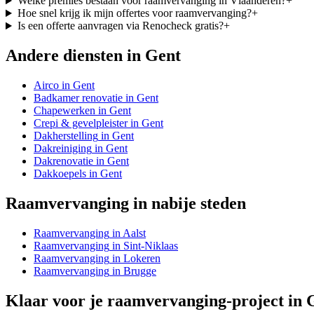
Welke premies bestaan voor raamvervanging in Vlaanderen?
+
Hoe snel krijg ik mijn offertes voor raamvervanging?
+
Is een offerte aanvragen via Renocheck gratis?
+
Andere diensten in
Gent
Airco
in
Gent
Badkamer renovatie
in
Gent
Chapewerken
in
Gent
Crepi & gevelpleister
in
Gent
Dakherstelling
in
Gent
Dakreiniging
in
Gent
Dakrenovatie
in
Gent
Dakkoepels
in
Gent
Raamvervanging
in nabije steden
Raamvervanging
in
Aalst
Raamvervanging
in
Sint-Niklaas
Raamvervanging
in
Lokeren
Raamvervanging
in
Brugge
Klaar voor je
raamvervanging
-project in