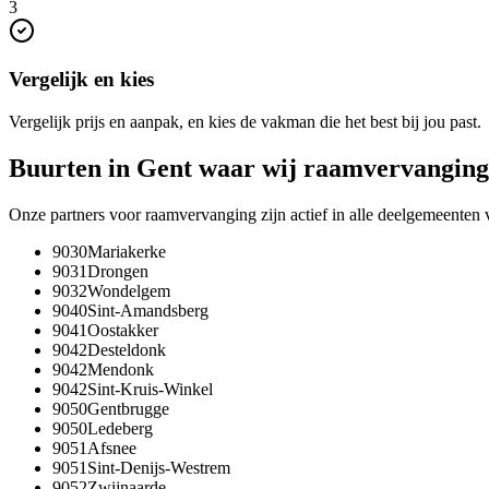
3
Vergelijk en kies
Vergelijk prijs en aanpak, en kies de vakman die het best bij jou past.
Buurten in
Gent
waar wij
raamvervanging
Onze partners voor
raamvervanging
zijn actief in alle deelgemeenten
9030
Mariakerke
9031
Drongen
9032
Wondelgem
9040
Sint-Amandsberg
9041
Oostakker
9042
Desteldonk
9042
Mendonk
9042
Sint-Kruis-Winkel
9050
Gentbrugge
9050
Ledeberg
9051
Afsnee
9051
Sint-Denijs-Westrem
9052
Zwijnaarde