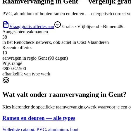
Raamvervanging
in
Gent
— vergelijk grati
PVC, aluminium of houten ramen en deuren — energetisch correct verv
Vraag gratis offertes aan
Gratis · Vrijblijvend · Binnen 48u
Aangesloten vakmannen
38
in het Renocheck-netwerk, ook actief in
Oost-Vlaanderen
Recente offertes
10
aanvragen in regio
Gent
(90 dagen)
Prijs-range
€
800
-€
2.500
afhankelijk van type werk
Wat valt onder
raamvervanging
in
Gent
?
Kies hieronder de specifieke
raamvervanging
-werk waarvoor je een of
Ramen en deuren — alle types
Volledige catalog: PVC, aluminium, hout