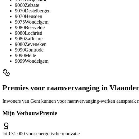
9060
Zelzate
9070
Destelbergen
9070
Heusden
9075
Wondelgem
9080
Beervelde
9080
Lochristi
9080
Zaffelare
9080
Zeveneken
9090
Gontrode
9090
Melle
9099
Wondelgem
Premies voor
raamvervanging
in
Vlaande
Inwoners van
Gent
kunnen voor
raamvervanging
-werken aanspraak 
Mijn VerbouwPremie
tot €31.000 voor energetische renovatie