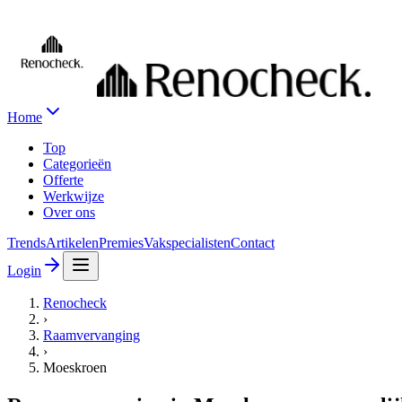
Home
Top
Categorieën
Offerte
Werkwijze
Over ons
Trends
Artikelen
Premies
Vakspecialisten
Contact
Login
Renocheck
›
Raamvervanging
›
Moeskroen