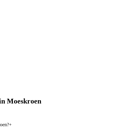
in
Moeskroen
roen?
+