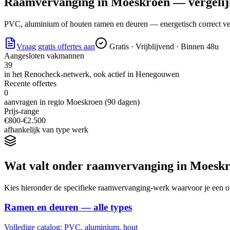
Raamvervanging
in
Moeskroen
— vergelijk
PVC, aluminium of houten ramen en deuren — energetisch correct verv
Vraag gratis offertes aan
Gratis · Vrijblijvend · Binnen 48u
Aangesloten vakmannen
39
in het Renocheck-netwerk, ook actief in
Henegouwen
Recente offertes
0
aanvragen in regio
Moeskroen
(90 dagen)
Prijs-range
€
800
-€
2.500
afhankelijk van type werk
Wat valt onder
raamvervanging
in
Moeskr
Kies hieronder de specifieke
raamvervanging
-werk waarvoor je een of
Ramen en deuren — alle types
Volledige catalog: PVC, aluminium, hout