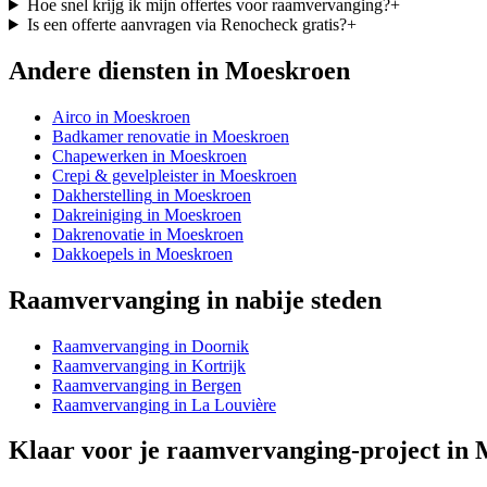
Hoe snel krijg ik mijn offertes voor raamvervanging?
+
Is een offerte aanvragen via Renocheck gratis?
+
Andere diensten in
Moeskroen
Airco
in
Moeskroen
Badkamer renovatie
in
Moeskroen
Chapewerken
in
Moeskroen
Crepi & gevelpleister
in
Moeskroen
Dakherstelling
in
Moeskroen
Dakreiniging
in
Moeskroen
Dakrenovatie
in
Moeskroen
Dakkoepels
in
Moeskroen
Raamvervanging
in nabije steden
Raamvervanging
in
Doornik
Raamvervanging
in
Kortrijk
Raamvervanging
in
Bergen
Raamvervanging
in
La Louvière
Klaar voor je
raamvervanging
-project in