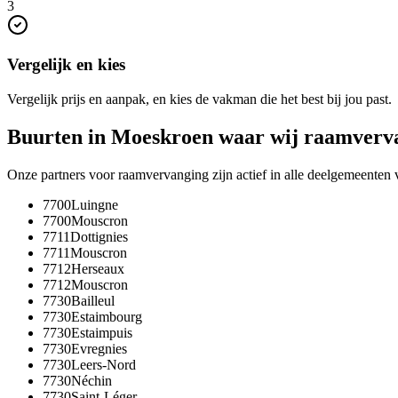
3
Vergelijk en kies
Vergelijk prijs en aanpak, en kies de vakman die het best bij jou past.
Buurten in
Moeskroen
waar wij
raamverv
Onze partners voor
raamvervanging
zijn actief in alle deelgemeenten
7700
Luingne
7700
Mouscron
7711
Dottignies
7711
Mouscron
7712
Herseaux
7712
Mouscron
7730
Bailleul
7730
Estaimbourg
7730
Estaimpuis
7730
Evregnies
7730
Leers-Nord
7730
Néchin
7730
Saint-Léger