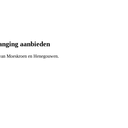
anging
aanbieden
 van
Moeskroen
en
Henegouwen
.