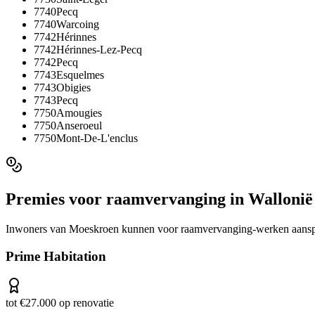
7740
Pecq
7740
Warcoing
7742
Hérinnes
7742
Hérinnes-Lez-Pecq
7742
Pecq
7743
Esquelmes
7743
Obigies
7743
Pecq
7750
Amougies
7750
Anseroeul
7750
Mont-De-L'enclus
Premies voor
raamvervanging
in
Wallonië
Inwoners van
Moeskroen
kunnen voor
raamvervanging
-werken aansp
Prime Habitation
tot €27.000 op renovatie