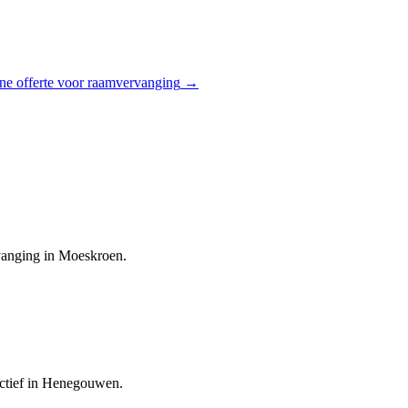
ne offerte voor
raamvervanging
→
rvanging in Moeskroen.
actief in Henegouwen.