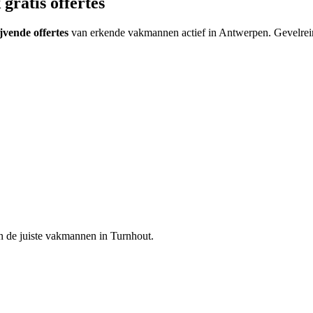
gratis offertes
ijvende offertes
van erkende vakmannen actief in
Antwerpen
.
Gevelrein
n de juiste vakmannen in
Turnhout
.