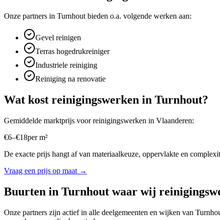
Onze partners in
Turnhout
bieden o.a. volgende werken aan:
Gevel reinigen
Terras hogedrukreiniger
Industriele reiniging
Reiniging na renovatie
Wat kost
reinigingswerken
in
Turnhout
?
Gemiddelde marktprijs voor
reinigingswerken
in
Vlaanderen
:
€
6
–
€
18
per
m²
De exacte prijs hangt af van materiaalkeuze, oppervlakte en complexite
Vraag een prijs op maat →
Buurten in
Turnhout
waar wij
reinigingsw
Onze partners zijn actief in alle deelgemeenten en wijken van
Turnho