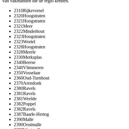
van vakmannen die de regio kennen.
2310
Rijkevorsel
2320
Hoogstraten
2321
Hoogstraten
2321
Meer
2322
Minderhout
2323
Hoogstraten
2323
Wortel
2328
Hoogstraten
2328
Meerle
2330
Merksplas
2340
Beerse
2340
Vlimmeren
2350
Vosselaar
2360
Oud-Turnhout
2370
Arendonk
2380
Ravels
2381
Ravels
2381
Weelde
2382
Poppel
2382
Ravels
2387
Baarle-Hertog
2390
Malle
2390
Oostmalle