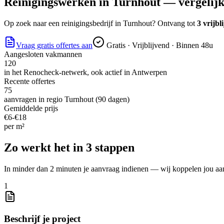
Reinigingswerken
in
Turnhout
— vergelijk 
Op zoek naar
een reinigingsbedrijf
in
Turnhout
? Ontvang tot
3 vrijbl
Vraag gratis offertes aan
Gratis · Vrijblijvend · Binnen 48u
Aangesloten vakmannen
120
in het Renocheck-netwerk, ook actief in
Antwerpen
Recente offertes
75
aanvragen in regio
Turnhout
(90 dagen)
Gemiddelde prijs
€
6
-€
18
per
m²
Zo werkt het in 3 stappen
In minder dan 2 minuten je aanvraag indienen — wij koppelen jou aa
1
Beschrijf je project