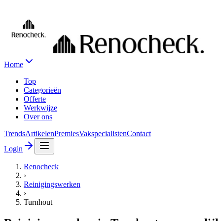
Home
Top
Categorieën
Offerte
Werkwijze
Over ons
Trends
Artikelen
Premies
Vakspecialisten
Contact
Login
Renocheck
›
Reinigingswerken
›
Turnhout