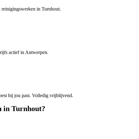
e reinigingswerken in Turnhout.
ijfs actief in Antwerpen.
est bij jou past. Volledig vrijblijvend.
n
in
Turnhout
?