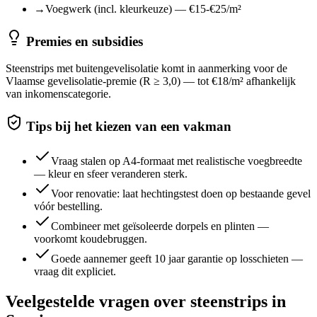
→
Voegwerk (incl. kleurkeuze) — €15-€25/m²
Premies en subsidies
Steenstrips met buitengevelisolatie komt in aanmerking voor de
Vlaamse gevelisolatie-premie (R ≥ 3,0) — tot €18/m² afhankelijk
van inkomenscategorie.
Tips bij het kiezen van een vakman
Vraag stalen op A4-formaat met realistische voegbreedte
— kleur en sfeer veranderen sterk.
Voor renovatie: laat hechtingstest doen op bestaande gevel
vóór bestelling.
Combineer met geïsoleerde dorpels en plinten —
voorkomt koudebruggen.
Goede aannemer geeft 10 jaar garantie op losschieten —
vraag dit expliciet.
Veelgestelde vragen over
steenstrips
in