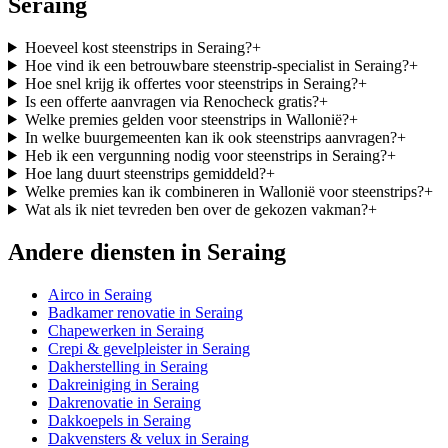
Seraing
Hoeveel kost steenstrips in Seraing?
+
Hoe vind ik een betrouwbare steenstrip-specialist in Seraing?
+
Hoe snel krijg ik offertes voor steenstrips in Seraing?
+
Is een offerte aanvragen via Renocheck gratis?
+
Welke premies gelden voor steenstrips in Wallonië?
+
In welke buurgemeenten kan ik ook steenstrips aanvragen?
+
Heb ik een vergunning nodig voor steenstrips in Seraing?
+
Hoe lang duurt steenstrips gemiddeld?
+
Welke premies kan ik combineren in Wallonië voor steenstrips?
+
Wat als ik niet tevreden ben over de gekozen vakman?
+
Andere diensten in
Seraing
Airco
in
Seraing
Badkamer renovatie
in
Seraing
Chapewerken
in
Seraing
Crepi & gevelpleister
in
Seraing
Dakherstelling
in
Seraing
Dakreiniging
in
Seraing
Dakrenovatie
in
Seraing
Dakkoepels
in
Seraing
Dakvensters & velux
in
Seraing