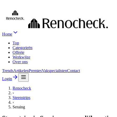
Home
Top
Categorieën
Offerte
Werkwijze
Over ons
Trends
Artikelen
Premies
Vakspecialisten
Contact
Login
Renocheck
›
Steenstrips
›
Seraing