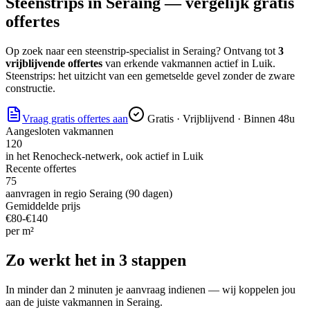
Steenstrips
in
Seraing
— vergelijk gratis
offertes
Op zoek naar
een steenstrip-specialist
in
Seraing
? Ontvang tot
3
vrijblijvende offertes
van erkende vakmannen actief in
Luik
.
Steenstrips: het uitzicht van een gemetselde gevel zonder de zware
constructie.
Vraag gratis offertes aan
Gratis · Vrijblijvend · Binnen 48u
Aangesloten vakmannen
120
in het Renocheck-netwerk, ook actief in
Luik
Recente offertes
75
aanvragen in regio
Seraing
(90 dagen)
Gemiddelde prijs
€
80
-€
140
per
m²
Zo werkt het in 3 stappen
In minder dan 2 minuten je aanvraag indienen — wij koppelen jou
aan de juiste vakmannen in
Seraing
.