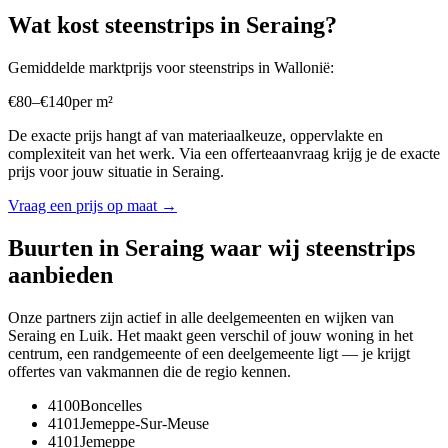
Wat kost
steenstrips
in
Seraing
?
Gemiddelde marktprijs voor
steenstrips
in
Wallonië
:
€
80
–
€
140
per
m²
De exacte prijs hangt af van materiaalkeuze, oppervlakte en
complexiteit van het werk. Via een offerteaanvraag krijg je de exacte
prijs voor jouw situatie in
Seraing
.
Vraag een prijs op maat →
Buurten in
Seraing
waar wij
steenstrips
aanbieden
Onze partners zijn actief in alle deelgemeenten en wijken van
Seraing
en
Luik
. Het maakt geen verschil of jouw woning in het
centrum, een randgemeente of een deelgemeente ligt — je krijgt
offertes van vakmannen die de regio kennen.
4100
Boncelles
4101
Jemeppe-Sur-Meuse
4101
Jemeppe