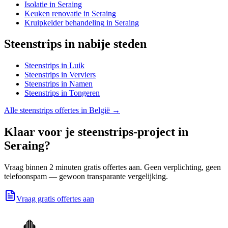
Isolatie
in
Seraing
Keuken renovatie
in
Seraing
Kruipkelder behandeling
in
Seraing
Steenstrips
in nabije steden
Steenstrips
in
Luik
Steenstrips
in
Verviers
Steenstrips
in
Namen
Steenstrips
in
Tongeren
Alle
steenstrips
offertes in België →
Klaar voor je
steenstrips
-project in
Seraing
?
Vraag binnen 2 minuten gratis offertes aan. Geen verplichting, geen
telefoonspam — gewoon transparante vergelijking.
Vraag gratis offertes aan