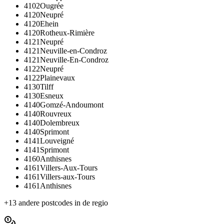
4102
Ougrée
4120
Neupré
4120
Ehein
4120
Rotheux-Rimière
4121
Neupré
4121
Neuville-en-Condroz
4121
Neuville-En-Condroz
4122
Neupré
4122
Plainevaux
4130
Tilff
4130
Esneux
4140
Gomzé-Andoumont
4140
Rouvreux
4140
Dolembreux
4140
Sprimont
4141
Louveigné
4141
Sprimont
4160
Anthisnes
4161
Villers-Aux-Tours
4161
Villers-aux-Tours
4161
Anthisnes
+
13
andere postcodes in de regio