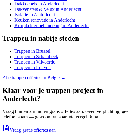
Dakkoepels
in
Anderlecht
Dakvensters & velux
in
Anderlecht
Isolatie
in
Anderlecht
Keuken renovatie
in
Anderlecht
Kruipkelder behandeling
in
Anderlecht
Trappen
in nabije steden
Trappen
in
Brussel
Trappen
in
Schaarbeek
Trappen
in
Vilvoorde
Trappen
in
Leuven
Alle
trappen
offertes in België →
Klaar voor je
trappen
-project in
Anderlecht
?
Vraag binnen 2 minuten gratis offertes aan. Geen verplichting, geen
telefoonspam — gewoon transparante vergelijking.
Vraag gratis offertes aan