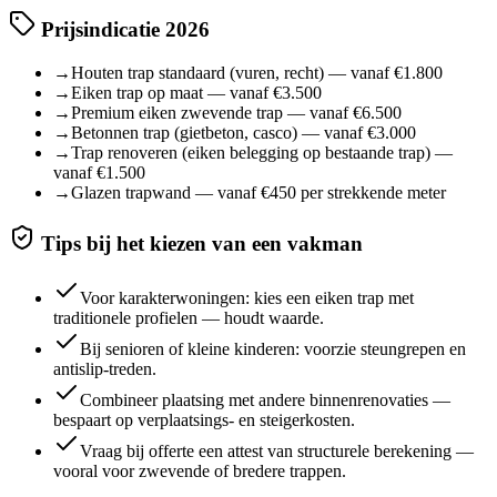
Prijsindicatie 2026
→
Houten trap standaard (vuren, recht) — vanaf €1.800
→
Eiken trap op maat — vanaf €3.500
→
Premium eiken zwevende trap — vanaf €6.500
→
Betonnen trap (gietbeton, casco) — vanaf €3.000
→
Trap renoveren (eiken belegging op bestaande trap) —
vanaf €1.500
→
Glazen trapwand — vanaf €450 per strekkende meter
Tips bij het kiezen van een vakman
Voor karakterwoningen: kies een eiken trap met
traditionele profielen — houdt waarde.
Bij senioren of kleine kinderen: voorzie steungrepen en
antislip-treden.
Combineer plaatsing met andere binnenrenovaties —
bespaart op verplaatsings- en steigerkosten.
Vraag bij offerte een attest van structurele berekening —
vooral voor zwevende of bredere trappen.