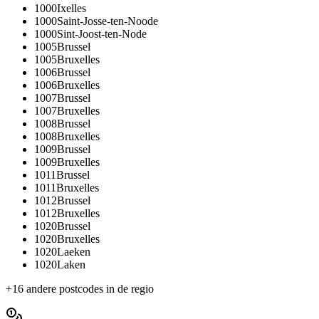
1000
Ixelles
1000
Saint-Josse-ten-Noode
1000
Sint-Joost-ten-Node
1005
Brussel
1005
Bruxelles
1006
Brussel
1006
Bruxelles
1007
Brussel
1007
Bruxelles
1008
Brussel
1008
Bruxelles
1009
Brussel
1009
Bruxelles
1011
Brussel
1011
Bruxelles
1012
Brussel
1012
Bruxelles
1020
Brussel
1020
Bruxelles
1020
Laeken
1020
Laken
+
16
andere postcodes in de regio