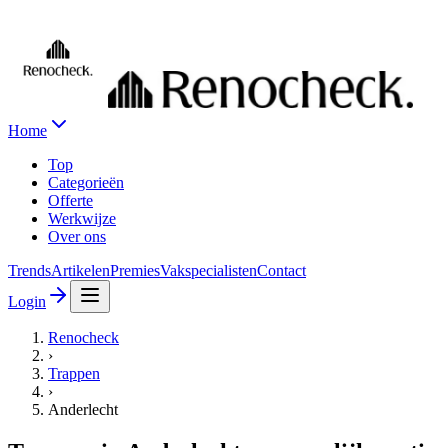
Home
Top
Categorieën
Offerte
Werkwijze
Over ons
Trends
Artikelen
Premies
Vakspecialisten
Contact
Login
Renocheck
›
Trappen
›
Anderlecht