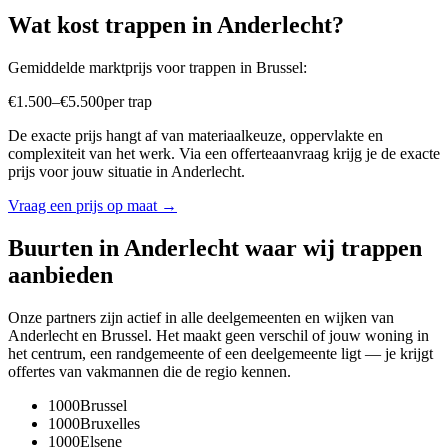
Wat kost
trappen
in
Anderlecht
?
Gemiddelde marktprijs voor
trappen
in
Brussel
:
€
1.500
–
€
5.500
per
trap
De exacte prijs hangt af van materiaalkeuze, oppervlakte en
complexiteit van het werk. Via een offerteaanvraag krijg je de exacte
prijs voor jouw situatie in
Anderlecht
.
Vraag een prijs op maat →
Buurten in
Anderlecht
waar wij
trappen
aanbieden
Onze partners zijn actief in alle deelgemeenten en wijken van
Anderlecht
en
Brussel
. Het maakt geen verschil of jouw woning in
het centrum, een randgemeente of een deelgemeente ligt — je krijgt
offertes van vakmannen die de regio kennen.
1000
Brussel
1000
Bruxelles
1000
Elsene