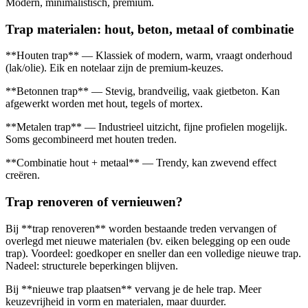
Modern, minimalistisch, premium.
Trap materialen: hout, beton, metaal of combinatie
**Houten trap** — Klassiek of modern, warm, vraagt onderhoud
(lak/olie). Eik en notelaar zijn de premium-keuzes.
**Betonnen trap** — Stevig, brandveilig, vaak gietbeton. Kan
afgewerkt worden met hout, tegels of mortex.
**Metalen trap** — Industrieel uitzicht, fijne profielen mogelijk.
Soms gecombineerd met houten treden.
**Combinatie hout + metaal** — Trendy, kan zwevend effect
creëren.
Trap renoveren of vernieuwen?
Bij **trap renoveren** worden bestaande treden vervangen of
overlegd met nieuwe materialen (bv. eiken belegging op een oude
trap). Voordeel: goedkoper en sneller dan een volledige nieuwe trap.
Nadeel: structurele beperkingen blijven.
Bij **nieuwe trap plaatsen** vervang je de hele trap. Meer
keuzevrijheid in vorm en materialen, maar duurder.