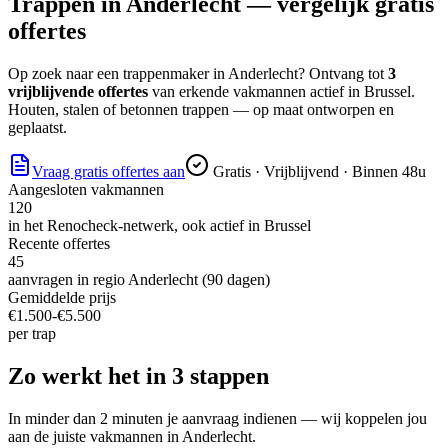
Trappen
in
Anderlecht
— vergelijk gratis
offertes
Op zoek naar
een trappenmaker
in
Anderlecht
? Ontvang tot
3
vrijblijvende offertes
van erkende vakmannen actief in
Brussel
.
Houten, stalen of betonnen trappen — op maat ontworpen en
geplaatst.
Vraag gratis offertes aan
Gratis · Vrijblijvend · Binnen 48u
Aangesloten vakmannen
120
in het Renocheck-netwerk, ook actief in
Brussel
Recente offertes
45
aanvragen in regio
Anderlecht
(90 dagen)
Gemiddelde prijs
€
1.500
-€
5.500
per
trap
Zo werkt het in 3 stappen
In minder dan 2 minuten je aanvraag indienen — wij koppelen jou
aan de juiste vakmannen in
Anderlecht
.