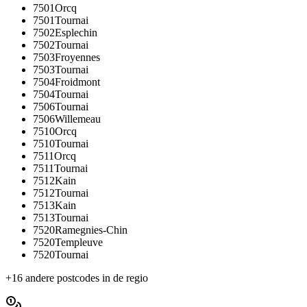
7501
Orcq
7501
Tournai
7502
Esplechin
7502
Tournai
7503
Froyennes
7503
Tournai
7504
Froidmont
7504
Tournai
7506
Tournai
7506
Willemeau
7510
Orcq
7510
Tournai
7511
Orcq
7511
Tournai
7512
Kain
7512
Tournai
7513
Kain
7513
Tournai
7520
Ramegnies-Chin
7520
Templeuve
7520
Tournai
+
16
andere postcodes in de regio