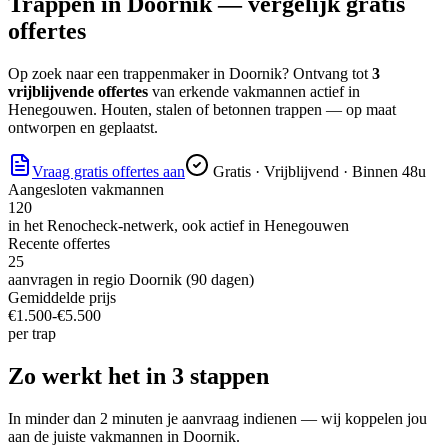
Trappen
in
Doornik
— vergelijk gratis
offertes
Op zoek naar
een trappenmaker
in
Doornik
? Ontvang tot
3
vrijblijvende offertes
van erkende vakmannen actief in
Henegouwen
.
Houten, stalen of betonnen trappen — op maat
ontworpen en geplaatst.
Vraag gratis offertes aan
Gratis · Vrijblijvend · Binnen 48u
Aangesloten vakmannen
120
in het Renocheck-netwerk, ook actief in
Henegouwen
Recente offertes
25
aanvragen in regio
Doornik
(90 dagen)
Gemiddelde prijs
€
1.500
-€
5.500
per
trap
Zo werkt het in 3 stappen
In minder dan 2 minuten je aanvraag indienen — wij koppelen jou
aan de juiste vakmannen in
Doornik
.