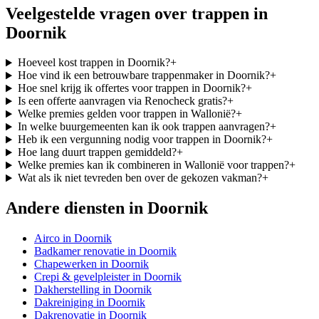
Veelgestelde vragen over
trappen
in
Doornik
Hoeveel kost trappen in Doornik?
+
Hoe vind ik een betrouwbare trappenmaker in Doornik?
+
Hoe snel krijg ik offertes voor trappen in Doornik?
+
Is een offerte aanvragen via Renocheck gratis?
+
Welke premies gelden voor trappen in Wallonië?
+
In welke buurgemeenten kan ik ook trappen aanvragen?
+
Heb ik een vergunning nodig voor trappen in Doornik?
+
Hoe lang duurt trappen gemiddeld?
+
Welke premies kan ik combineren in Wallonië voor trappen?
+
Wat als ik niet tevreden ben over de gekozen vakman?
+
Andere diensten in
Doornik
Airco
in
Doornik
Badkamer renovatie
in
Doornik
Chapewerken
in
Doornik
Crepi & gevelpleister
in
Doornik
Dakherstelling
in
Doornik
Dakreiniging
in
Doornik
Dakrenovatie
in
Doornik