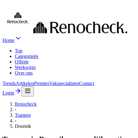
Home
Top
Categorieën
Offerte
Werkwijze
Over ons
Trends
Artikelen
Premies
Vakspecialisten
Contact
Login
Renocheck
›
Trappen
›
Doornik