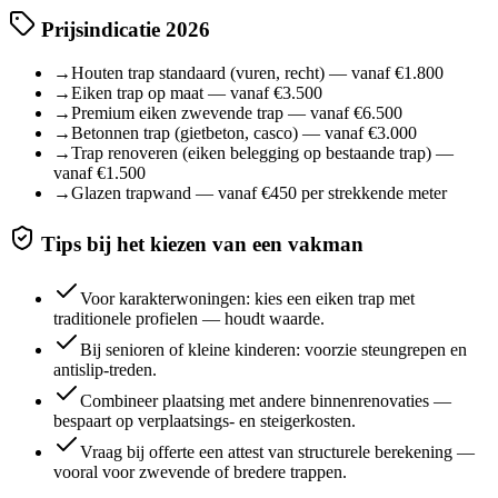
Prijsindicatie 2026
→
Houten trap standaard (vuren, recht) — vanaf €1.800
→
Eiken trap op maat — vanaf €3.500
→
Premium eiken zwevende trap — vanaf €6.500
→
Betonnen trap (gietbeton, casco) — vanaf €3.000
→
Trap renoveren (eiken belegging op bestaande trap) —
vanaf €1.500
→
Glazen trapwand — vanaf €450 per strekkende meter
Tips bij het kiezen van een vakman
Voor karakterwoningen: kies een eiken trap met
traditionele profielen — houdt waarde.
Bij senioren of kleine kinderen: voorzie steungrepen en
antislip-treden.
Combineer plaatsing met andere binnenrenovaties —
bespaart op verplaatsings- en steigerkosten.
Vraag bij offerte een attest van structurele berekening —
vooral voor zwevende of bredere trappen.