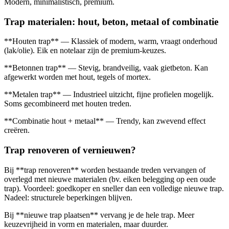
Modern, minimalistisch, premium.
Trap materialen: hout, beton, metaal of combinatie
**Houten trap** — Klassiek of modern, warm, vraagt onderhoud
(lak/olie). Eik en notelaar zijn de premium-keuzes.
**Betonnen trap** — Stevig, brandveilig, vaak gietbeton. Kan
afgewerkt worden met hout, tegels of mortex.
**Metalen trap** — Industrieel uitzicht, fijne profielen mogelijk.
Soms gecombineerd met houten treden.
**Combinatie hout + metaal** — Trendy, kan zwevend effect
creëren.
Trap renoveren of vernieuwen?
Bij **trap renoveren** worden bestaande treden vervangen of
overlegd met nieuwe materialen (bv. eiken belegging op een oude
trap). Voordeel: goedkoper en sneller dan een volledige nieuwe trap.
Nadeel: structurele beperkingen blijven.
Bij **nieuwe trap plaatsen** vervang je de hele trap. Meer
keuzevrijheid in vorm en materialen, maar duurder.