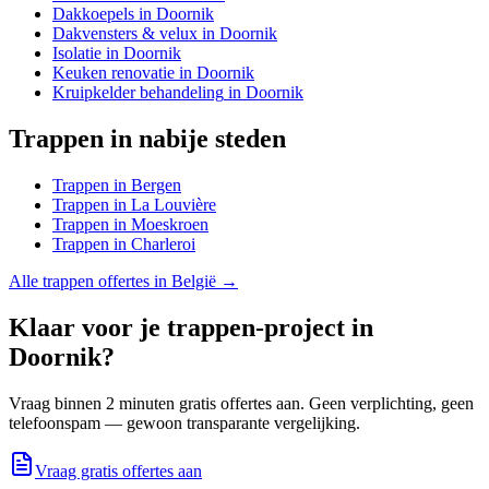
Dakkoepels
in
Doornik
Dakvensters & velux
in
Doornik
Isolatie
in
Doornik
Keuken renovatie
in
Doornik
Kruipkelder behandeling
in
Doornik
Trappen
in nabije steden
Trappen
in
Bergen
Trappen
in
La Louvière
Trappen
in
Moeskroen
Trappen
in
Charleroi
Alle
trappen
offertes in België →
Klaar voor je
trappen
-project in
Doornik
?
Vraag binnen 2 minuten gratis offertes aan. Geen verplichting, geen
telefoonspam — gewoon transparante vergelijking.
Vraag gratis offertes aan