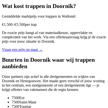
Wat kost
trappen
in
Doornik
?
Gemiddelde marktprijs voor
trappen
in
Wallonië
:
€
1.500
–
€
5.500
per
trap
De exacte prijs hangt af van materiaalkeuze, oppervlakte en
complexiteit van het werk. Via een offerteaanvraag krijg je de exacte
prijs voor jouw situatie in
Doornik
.
Vraag een prijs op maat →
Buurten in
Doornik
waar wij
trappen
aanbieden
Onze partners zijn actief in alle deelgemeenten en wijken van
Doornik
en
Henegouwen
. Het maakt geen verschil of jouw woning
in het centrum, een randgemeente of een deelgemeente ligt — je
krijgt offertes van vakmannen die de regio kennen.
7500
Ere
7500
Saint-Maur
7500
Tournai