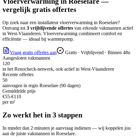
Vloerverwarming
in
Roeselare
—
vergelijk gratis offertes
Op zoek naar
een installateur vloerverwarming
in
Roeselare
?
Ontvang tot
3 vrijblijvende offertes
van erkende vakmannen actief
in
West-Vlaanderen
.
Vloerverwarming combineert comfort en
efficiëntie — ideaal bij warmtepomp.
Vraag gratis offertes aan
Gratis · Vrijblijvend · Binnen 48u
Aangesloten vakmannen
120
in het Renocheck-netwerk, ook actief in
West-Vlaanderen
Recente offertes
50
aanvragen in regio
Roeselare
(90 dagen)
Gemiddelde prijs
€
55
-€
110
per
m²
Zo werkt het in 3 stappen
In minder dan 2 minuten je aanvraag indienen — wij koppelen jou
aan de juiste vakmannen in
Roeselare
.