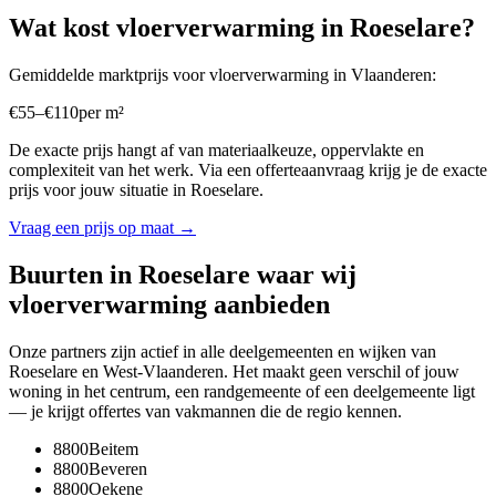
Wat kost
vloerverwarming
in
Roeselare
?
Gemiddelde marktprijs voor
vloerverwarming
in
Vlaanderen
:
€
55
–
€
110
per
m²
De exacte prijs hangt af van materiaalkeuze, oppervlakte en
complexiteit van het werk. Via een offerteaanvraag krijg je de exacte
prijs voor jouw situatie in
Roeselare
.
Vraag een prijs op maat →
Buurten in
Roeselare
waar wij
vloerverwarming
aanbieden
Onze partners zijn actief in alle deelgemeenten en wijken van
Roeselare
en
West-Vlaanderen
. Het maakt geen verschil of jouw
woning in het centrum, een randgemeente of een deelgemeente ligt
— je krijgt offertes van vakmannen die de regio kennen.
8800
Beitem
8800
Beveren
8800
Oekene