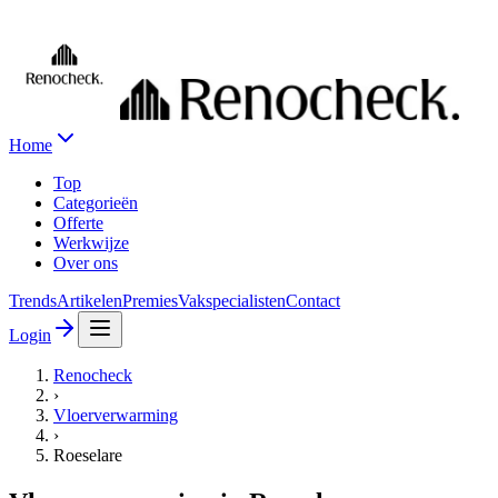
Home
Top
Categorieën
Offerte
Werkwijze
Over ons
Trends
Artikelen
Premies
Vakspecialisten
Contact
Login
Renocheck
›
Vloerverwarming
›
Roeselare