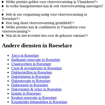
Welke premies gelden voor vloerverwarming in Vlaanderen?
+
In welke buurgemeenten kan ik ook vloerverwarming aanvragen?
+
Heb ik een vergunning nodig voor vloerverwarming in
Roeselare?
+
Hoe lang duurt vloerverwarming gemiddeld?
+
Welke premies kan ik combineren in Vlaanderen voor
vloerverwarming?
+
Wat als ik niet tevreden ben over de gekozen vakman?
+
Andere diensten in
Roeselare
Airco
in
Roeselare
Badkamer renovatie
in
Roeselare
Chapewerken
in
Roeselare
Crepi & gevelpleister
in
Roeselare
Dakherstelling
in
Roeselare
Dakreiniging
in
Roeselare
Dakrenovatie
in
Roeselare
Dakkoepels
in
Roeselare
Dakvensters & velux
in
Roeselare
Isolatie
in
Roeselare
Keuken renovatie
in
Roeselare
Kruipkelder behandeling
in
Roeselare