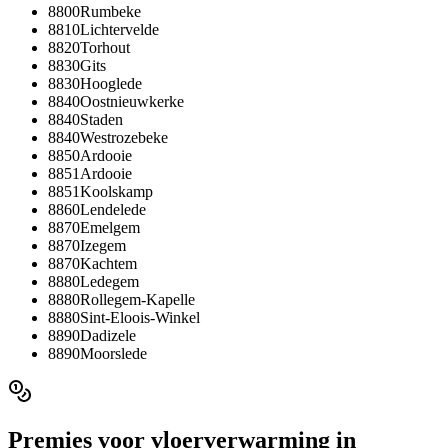
8800
Rumbeke
8810
Lichtervelde
8820
Torhout
8830
Gits
8830
Hooglede
8840
Oostnieuwkerke
8840
Staden
8840
Westrozebeke
8850
Ardooie
8851
Ardooie
8851
Koolskamp
8860
Lendelede
8870
Emelgem
8870
Izegem
8870
Kachtem
8880
Ledegem
8880
Rollegem-Kapelle
8880
Sint-Eloois-Winkel
8890
Dadizele
8890
Moorslede
Premies voor
vloerverwarming
in