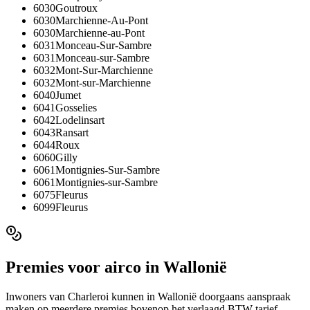
6030
Goutroux
6030
Marchienne-Au-Pont
6030
Marchienne-au-Pont
6031
Monceau-Sur-Sambre
6031
Monceau-sur-Sambre
6032
Mont-Sur-Marchienne
6032
Mont-sur-Marchienne
6040
Jumet
6041
Gosselies
6042
Lodelinsart
6043
Ransart
6044
Roux
6060
Gilly
6061
Montignies-Sur-Sambre
6061
Montignies-sur-Sambre
6075
Fleurus
6099
Fleurus
Premies voor
airco
in
Wallonië
Inwoners van
Charleroi
kunnen in
Wallonië
doorgaans aanspraak
maken op meerdere premies bovenop het verlaagd BTW-tarief.