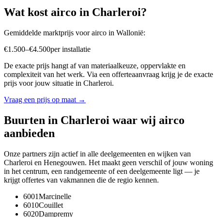
Wat kost
airco
in
Charleroi
?
Gemiddelde marktprijs voor
airco
in
Wallonië
:
€
1.500
–
€
4.500
per
installatie
De exacte prijs hangt af van materiaalkeuze, oppervlakte en
complexiteit van het werk. Via een offerteaanvraag krijg je de exacte
prijs voor jouw situatie in
Charleroi
.
Vraag een prijs op maat →
Buurten in
Charleroi
waar wij
airco
aanbieden
Onze partners zijn actief in alle deelgemeenten en wijken van
Charleroi
en
Henegouwen
. Het maakt geen verschil of jouw woning
in het centrum, een randgemeente of een deelgemeente ligt — je
krijgt offertes van vakmannen die de regio kennen.
6001
Marcinelle
6010
Couillet
6020
Dampremy