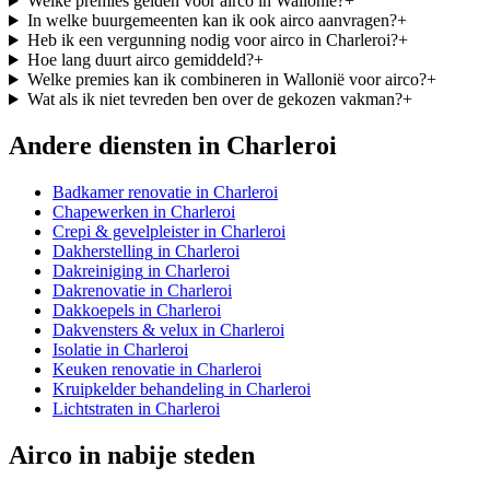
Welke premies gelden voor airco in Wallonië?
+
In welke buurgemeenten kan ik ook airco aanvragen?
+
Heb ik een vergunning nodig voor airco in Charleroi?
+
Hoe lang duurt airco gemiddeld?
+
Welke premies kan ik combineren in Wallonië voor airco?
+
Wat als ik niet tevreden ben over de gekozen vakman?
+
Andere diensten in
Charleroi
Badkamer renovatie
in
Charleroi
Chapewerken
in
Charleroi
Crepi & gevelpleister
in
Charleroi
Dakherstelling
in
Charleroi
Dakreiniging
in
Charleroi
Dakrenovatie
in
Charleroi
Dakkoepels
in
Charleroi
Dakvensters & velux
in
Charleroi
Isolatie
in
Charleroi
Keuken renovatie
in
Charleroi
Kruipkelder behandeling
in
Charleroi
Lichtstraten
in
Charleroi
Airco
in nabije steden