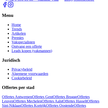
Menu
Home
Trends
Artikelen
Premies
Vakspecialisten
Ontvang een offerte
Leads kopen (vakmannen)
Juridisch
Privacybeleid
Algemene voorwaarden
Cookiebeleid
Offertes per stad
Offertes
Antwerpen
Offertes
Gent
Offertes
Brugge
Offertes
Leuven
Offertes
Mechelen
Offertes
Aalst
Offertes
Hasselt
Offertes
Sint-Niklaas
Offertes
Kortrijk
Offertes
Oostende
Offertes