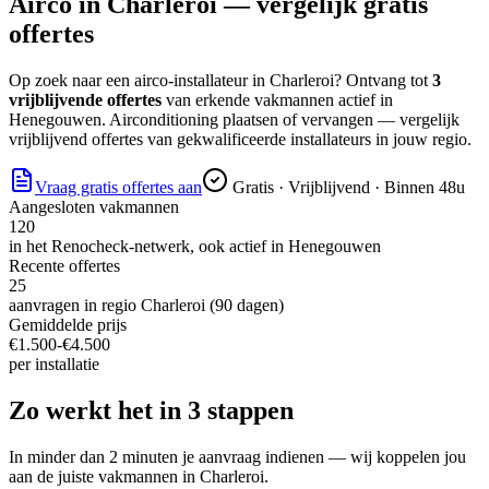
Airco
in
Charleroi
— vergelijk gratis
offertes
Op zoek naar
een airco-installateur
in
Charleroi
? Ontvang tot
3
vrijblijvende offertes
van erkende vakmannen actief in
Henegouwen
.
Airconditioning plaatsen of vervangen — vergelijk
vrijblijvend offertes van gekwalificeerde installateurs in jouw regio.
Vraag gratis offertes aan
Gratis · Vrijblijvend · Binnen 48u
Aangesloten vakmannen
120
in het Renocheck-netwerk, ook actief in
Henegouwen
Recente offertes
25
aanvragen in regio
Charleroi
(90 dagen)
Gemiddelde prijs
€
1.500
-€
4.500
per
installatie
Zo werkt het in 3 stappen
In minder dan 2 minuten je aanvraag indienen — wij koppelen jou
aan de juiste vakmannen in
Charleroi
.