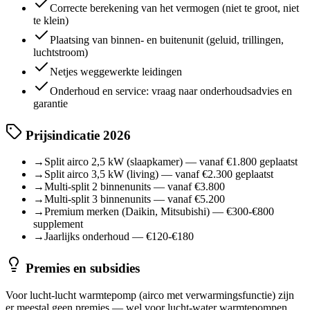
Correcte berekening van het vermogen (niet te groot, niet
te klein)
Plaatsing van binnen- en buitenunit (geluid, trillingen,
luchtstroom)
Netjes weggewerkte leidingen
Onderhoud en service: vraag naar onderhoudsadvies en
garantie
Prijsindicatie 2026
→
Split airco 2,5 kW (slaapkamer) — vanaf €1.800 geplaatst
→
Split airco 3,5 kW (living) — vanaf €2.300 geplaatst
→
Multi-split 2 binnenunits — vanaf €3.800
→
Multi-split 3 binnenunits — vanaf €5.200
→
Premium merken (Daikin, Mitsubishi) — €300-€800
supplement
→
Jaarlijks onderhoud — €120-€180
Premies en subsidies
Voor lucht-lucht warmtepomp (airco met verwarmingsfunctie) zijn
er meestal geen premies — wel voor lucht-water warmtepompen.