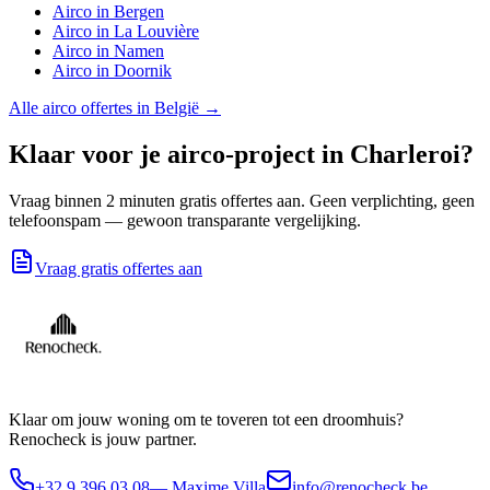
Airco
in
Bergen
Airco
in
La Louvière
Airco
in
Namen
Airco
in
Doornik
Alle
airco
offertes in België →
Klaar voor je
airco
-project in
Charleroi
?
Vraag binnen 2 minuten gratis offertes aan. Geen verplichting, geen
telefoonspam — gewoon transparante vergelijking.
Vraag gratis offertes aan
Klaar om jouw woning om te toveren tot een droomhuis?
Renocheck is jouw partner.
+32 9 396 03 08
— Maxime Villa
info@renocheck.be