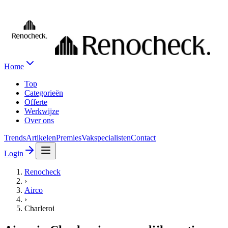
Home
Top
Categorieën
Offerte
Werkwijze
Over ons
Trends
Artikelen
Premies
Vakspecialisten
Contact
Login
Renocheck
›
Airco
›
Charleroi