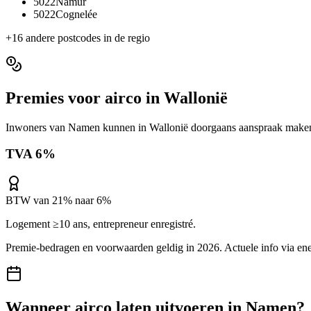
5022
Namur
5022
Cognelée
+
16
andere postcodes in de regio
Premies voor
airco
in
Wallonië
Inwoners van
Namen
kunnen in
Wallonië
doorgaans aanspraak maken 
TVA 6%
BTW van 21% naar 6%
Logement ≥10 ans, entrepreneur enregistré.
Premie-bedragen en voorwaarden geldig in 2026. Actuele info via
ene
Wanneer
airco
laten uitvoeren in
Namen
?