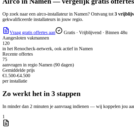
Airco
in
Namen
— vergelijk gratis offertes
Op zoek naar
een airco-installateur
in
Namen
? Ontvang tot
3 vrijblij
gekwalificeerde installateurs in jouw regio.
Vraag gratis offertes aan
Gratis · Vrijblijvend · Binnen 48u
Aangesloten vakmannen
120
in het Renocheck-netwerk, ook actief in
Namen
Recente offertes
75
aanvragen in regio
Namen
(90 dagen)
Gemiddelde prijs
€
1.500
-€
4.500
per
installatie
Zo werkt het in 3 stappen
In minder dan 2 minuten je aanvraag indienen — wij koppelen jou aa
1