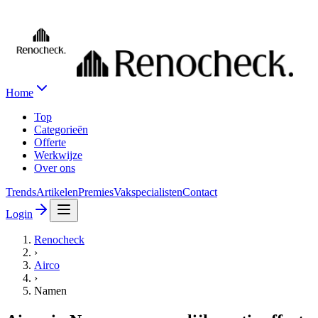
Home
Top
Categorieën
Offerte
Werkwijze
Over ons
Trends
Artikelen
Premies
Vakspecialisten
Contact
Login
Renocheck
›
Airco
›
Namen