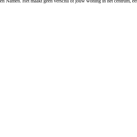
en
Namen
. Het maakt geen verschil of jouw woning in het centrum, ee