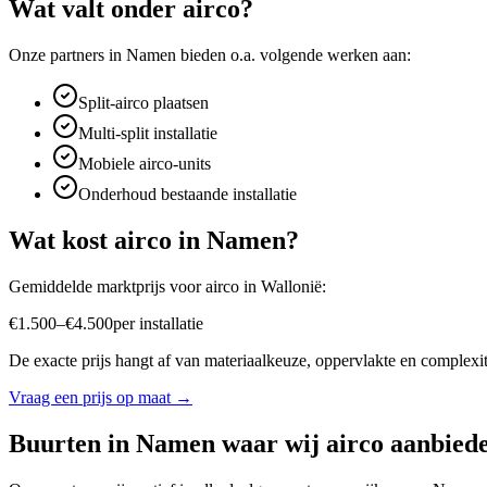
Wat valt onder
airco
?
Onze partners in
Namen
bieden o.a. volgende werken aan:
Split-airco plaatsen
Multi-split installatie
Mobiele airco-units
Onderhoud bestaande installatie
Wat kost
airco
in
Namen
?
Gemiddelde marktprijs voor
airco
in
Wallonië
:
€
1.500
–
€
4.500
per
installatie
De exacte prijs hangt af van materiaalkeuze, oppervlakte en complexite
Vraag een prijs op maat →
Buurten in
Namen
waar wij
airco
aanbied