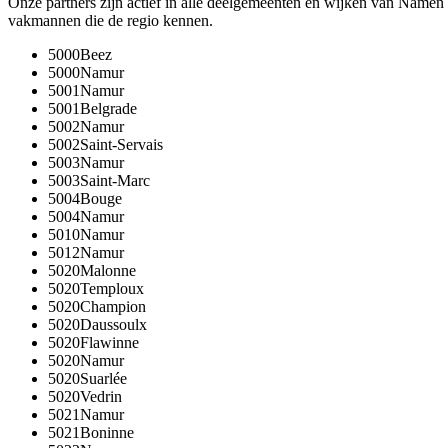
Onze partners zijn actief in alle deelgemeenten en wijken van
Namen
vakmannen die de regio kennen.
5000
Beez
5000
Namur
5001
Namur
5001
Belgrade
5002
Namur
5002
Saint-Servais
5003
Namur
5003
Saint-Marc
5004
Bouge
5004
Namur
5010
Namur
5012
Namur
5020
Malonne
5020
Temploux
5020
Champion
5020
Daussoulx
5020
Flawinne
5020
Namur
5020
Suarlée
5020
Vedrin
5021
Namur
5021
Boninne