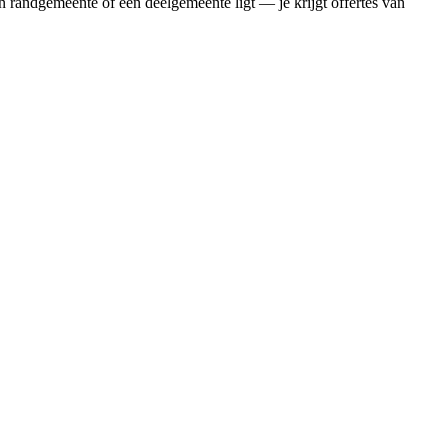
n randgemeente of een deelgemeente ligt — je krijgt offertes van