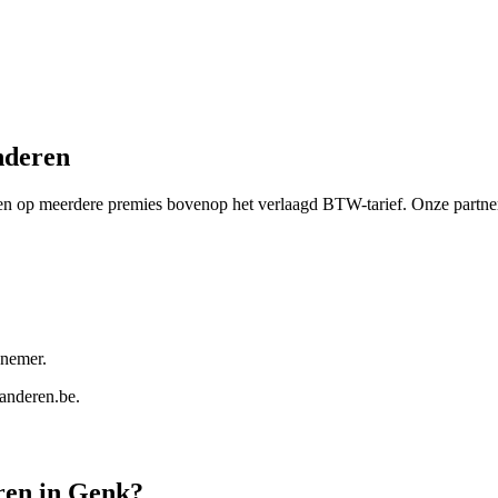
nderen
 op meerdere premies bovenop het verlaagd BTW-tarief. Onze partners
nnemer.
aanderen.be
.
ren in
Genk
?