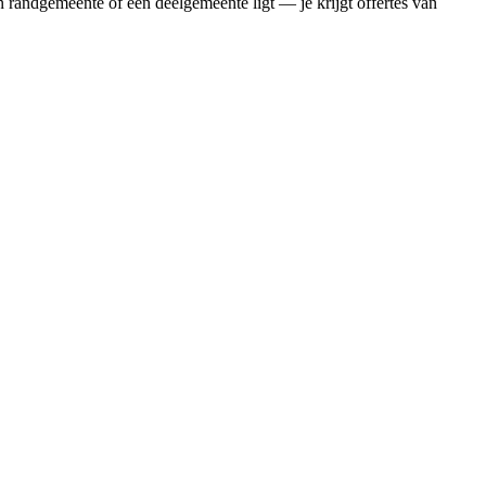
 randgemeente of een deelgemeente ligt — je krijgt offertes van