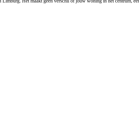
n
Limburg
. Het maakt geen verschil of jouw woning in het centrum, een