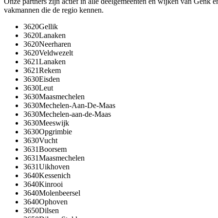
Onze partners zijn actief in alle deelgemeenten en wijken van
Genk
e
vakmannen die de regio kennen.
3620
Gellik
3620
Lanaken
3620
Neerharen
3620
Veldwezelt
3621
Lanaken
3621
Rekem
3630
Eisden
3630
Leut
3630
Maasmechelen
3630
Mechelen-Aan-De-Maas
3630
Mechelen-aan-de-Maas
3630
Meeswijk
3630
Opgrimbie
3630
Vucht
3631
Boorsem
3631
Maasmechelen
3631
Uikhoven
3640
Kessenich
3640
Kinrooi
3640
Molenbeersel
3640
Ophoven
3650
Dilsen