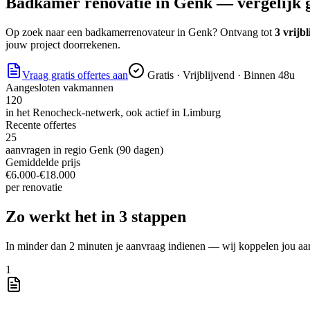
Badkamer renovatie
in
Genk
— vergelijk g
Op zoek naar
een badkamerrenovateur
in
Genk
? Ontvang tot
3 vrijbl
jouw project doorrekenen.
Vraag gratis offertes aan
Gratis · Vrijblijvend · Binnen 48u
Aangesloten vakmannen
120
in het Renocheck-netwerk, ook actief in
Limburg
Recente offertes
25
aanvragen in regio
Genk
(90 dagen)
Gemiddelde prijs
€
6.000
-€
18.000
per
renovatie
Zo werkt het in 3 stappen
In minder dan 2 minuten je aanvraag indienen — wij koppelen jou aa
1