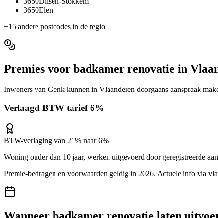
3650
Dilsen-Stokkem
3650
Elen
+
15
andere postcodes in de regio
Premies voor
badkamer renovatie
in
Vlaa
Inwoners van
Genk
kunnen in
Vlaanderen
doorgaans aanspraak maken
Verlaagd BTW-tarief 6%
BTW-verlaging van 21% naar 6%
Woning ouder dan 10 jaar, werken uitgevoerd door geregistreerde aa
Premie-bedragen en voorwaarden geldig in 2026. Actuele info via
vl
Wanneer
badkamer renovatie
laten uitvoe