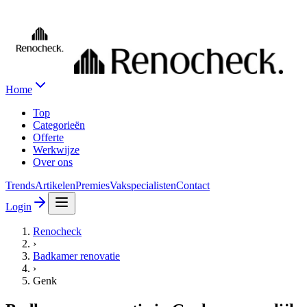
Home
Top
Categorieën
Offerte
Werkwijze
Over ons
Trends
Artikelen
Premies
Vakspecialisten
Contact
Login
Renocheck
›
Badkamer renovatie
›
Genk