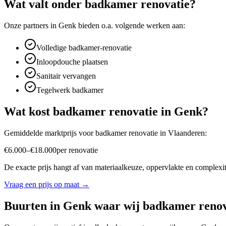
Wat valt onder
badkamer renovatie
?
Onze partners in
Genk
bieden o.a. volgende werken aan:
Volledige badkamer-renovatie
Inloopdouche plaatsen
Sanitair vervangen
Tegelwerk badkamer
Wat kost
badkamer renovatie
in
Genk
?
Gemiddelde marktprijs voor
badkamer renovatie
in
Vlaanderen
:
€
6.000
–
€
18.000
per
renovatie
De exacte prijs hangt af van materiaalkeuze, oppervlakte en complexite
Vraag een prijs op maat →
Buurten in
Genk
waar wij
badkamer renov