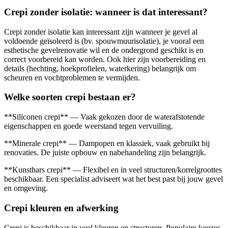
Crepi zonder isolatie: wanneer is dat interessant?
Crepi zonder isolatie kan interessant zijn wanneer je gevel al
voldoende geïsoleerd is (bv. spouwmuurisolatie), je vooral een
esthetische gevelrenovatie wil en de ondergrond geschikt is en
correct voorbereid kan worden. Ook hier zijn voorbereiding en
details (hechting, hoekprofielen, waterkering) belangrijk om
scheuren en vochtproblemen te vermijden.
Welke soorten crepi bestaan er?
**Siliconen crepi** — Vaak gekozen door de waterafstotende
eigenschappen en goede weerstand tegen vervuiling.
**Minerale crepi** — Dampopen en klassiek, vaak gebruikt bij
renovaties. De juiste opbouw en nabehandeling zijn belangrijk.
**Kunsthars crepi** — Flexibel en in veel structuren/korrelgroottes
beschikbaar. Een specialist adviseert wat het best past bij jouw gevel
en omgeving.
Crepi kleuren en afwerking
Crepi is beschikbaar in veel kleuren en structuren. Populaire keuzes