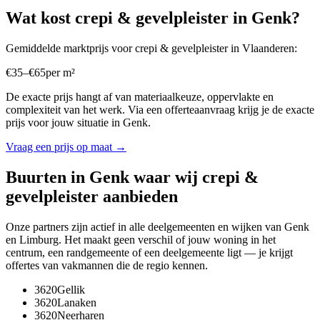
Wat kost
crepi & gevelpleister
in
Genk
?
Gemiddelde marktprijs voor
crepi & gevelpleister
in
Vlaanderen
:
€
35
–
€
65
per
m²
De exacte prijs hangt af van materiaalkeuze, oppervlakte en
complexiteit van het werk. Via een offerteaanvraag krijg je de exacte
prijs voor jouw situatie in
Genk
.
Vraag een prijs op maat →
Buurten in
Genk
waar wij
crepi &
gevelpleister
aanbieden
Onze partners zijn actief in alle deelgemeenten en wijken van
Genk
en
Limburg
. Het maakt geen verschil of jouw woning in het
centrum, een randgemeente of een deelgemeente ligt — je krijgt
offertes van vakmannen die de regio kennen.
3620
Gellik
3620
Lanaken
3620
Neerharen