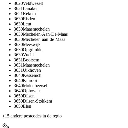
3620
Veldwezelt
3621
Lanaken
3621
Rekem
3630
Eisden
3630
Leut
3630
Maasmechelen
3630
Mechelen-Aan-De-Maas
3630
Mechelen-aan-de-Maas
3630
Meeswijk
3630
Opgrimbie
3630
Vucht
3631
Boorsem
3631
Maasmechelen
3631
Uikhoven
3640
Kessenich
3640
Kinrooi
3640
Molenbeersel
3640
Ophoven
3650
Dilsen
3650
Dilsen-Stokkem
3650
Elen
+
15
andere postcodes in de regio