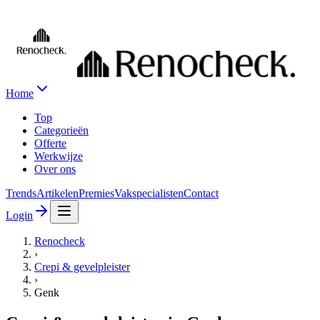
Home
Top
Categorieën
Offerte
Werkwijze
Over ons
Trends
Artikelen
Premies
Vakspecialisten
Contact
Login
Renocheck
›
Crepi & gevelpleister
›
Genk