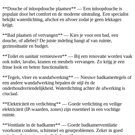
**Douche of inloopdouche plaatsen** — Een inloopdouche is
populair door het comfort en de moderne uitstraling. Een specialist
bekijkt waterdichting, afschot en afvoer zodat je geen lekkages
krijgt.
**Bad plaatsen of vervangen** — Kies je voor een bad, een
douche, of allebei? De juiste indeling hangt af van ruimte,
gezinssituatie en budget.
**Toilet en sanitair vernieuwen** — Bij een renovatie worden vaak
ook toilet, lavabo, kranen en meubels vervangen. Zo krijg je een
frisse look en betere functionaliteit.
**Tegels, vloer en wandafwerking** — Nieuwe badkamertegels of
een andere wandafwerking bepalen de stijl én de
onderhoudsvriendelijkheid. Waterdichting achter de afwerking is
cruciaal.
**Elektriciteit en verlichting** — Goede verlichting en veilige
elektriciteit (IP-waarden, zones) zijn essentieel in een vochtige
ruimte.
**Ventilatie in de badkamer** — Goede badkamerventilatie
voorkomt condens, schimmel en geurproblemen. Zeker in goed