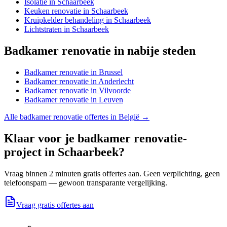
Isolatie
in
Schaarbeek
Keuken renovatie
in
Schaarbeek
Kruipkelder behandeling
in
Schaarbeek
Lichtstraten
in
Schaarbeek
Badkamer renovatie
in nabije steden
Badkamer renovatie
in
Brussel
Badkamer renovatie
in
Anderlecht
Badkamer renovatie
in
Vilvoorde
Badkamer renovatie
in
Leuven
Alle
badkamer renovatie
offertes in België →
Klaar voor je
badkamer renovatie
-
project in
Schaarbeek
?
Vraag binnen 2 minuten gratis offertes aan. Geen verplichting, geen
telefoonspam — gewoon transparante vergelijking.
Vraag gratis offertes aan