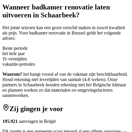
Wanneer
badkamer renovatie
laten
uitvoeren in
Schaarbeek
?
Het juiste seizoen kan een groot verschil maken in zowel kwaliteit
als prijs. Voor
badkamer renovatie
in
Brussel
geldt het volgende
advies:
Beste periode
het hele jaar
Te vermijden
vakantie-periodes
Waarom?
het hangt vooral af van de vakman zijn beschikbaarheid.
Houd rekening met levertijden van sanitair (4-8 weken).
Onze
partners in
Schaarbeek
houden rekening met het Belgische klimaat
en plannen werken zo dat materialen en omgevingsfactoren
samenwerken.
Zij gingen je voor
195.921
aanvragen in België
Elk puntje is een gemeente waar iemand al een offerte aanvroeg —