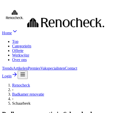
Home
Top
Categorieën
Offerte
Werkwijze
Over ons
Trends
Artikelen
Premies
Vakspecialisten
Contact
Login
Renocheck
›
Badkamer renovatie
›
Schaarbeek