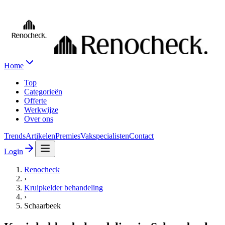
Home
Top
Categorieën
Offerte
Werkwijze
Over ons
Trends
Artikelen
Premies
Vakspecialisten
Contact
Login
Renocheck
›
Kruipkelder behandeling
›
Schaarbeek