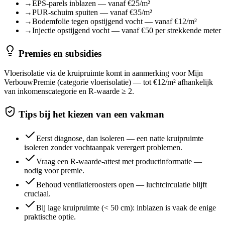
→
EPS-parels inblazen — vanaf €25/m²
→
PUR-schuim spuiten — vanaf €35/m²
→
Bodemfolie tegen opstijgend vocht — vanaf €12/m²
→
Injectie opstijgend vocht — vanaf €50 per strekkende meter
Premies en subsidies
Vloerisolatie via de kruipruimte komt in aanmerking voor Mijn
VerbouwPremie (categorie vloerisolatie) — tot €12/m² afhankelijk
van inkomenscategorie en R-waarde ≥ 2.
Tips bij het kiezen van een vakman
Eerst diagnose, dan isoleren — een natte kruipruimte
isoleren zonder vochtaanpak verergert problemen.
Vraag een R-waarde-attest met productinformatie —
nodig voor premie.
Behoud ventilatieroosters open — luchtcirculatie blijft
cruciaal.
Bij lage kruipruimte (< 50 cm): inblazen is vaak de enige
praktische optie.