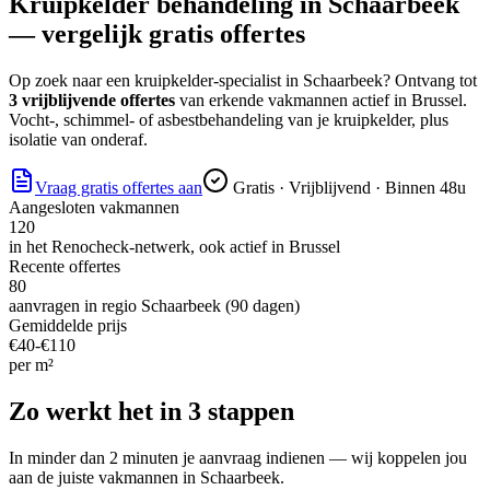
Kruipkelder behandeling
in
Schaarbeek
— vergelijk gratis offertes
Op zoek naar
een kruipkelder-specialist
in
Schaarbeek
? Ontvang tot
3 vrijblijvende offertes
van erkende vakmannen actief in
Brussel
.
Vocht-, schimmel- of asbestbehandeling van je kruipkelder, plus
isolatie van onderaf.
Vraag gratis offertes aan
Gratis · Vrijblijvend · Binnen 48u
Aangesloten vakmannen
120
in het Renocheck-netwerk, ook actief in
Brussel
Recente offertes
80
aanvragen in regio
Schaarbeek
(90 dagen)
Gemiddelde prijs
€
40
-€
110
per
m²
Zo werkt het in 3 stappen
In minder dan 2 minuten je aanvraag indienen — wij koppelen jou
aan de juiste vakmannen in
Schaarbeek
.