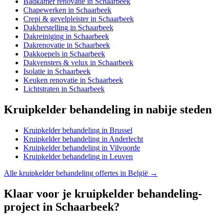
Badkamer renovatie
in
Schaarbeek
Chapewerken
in
Schaarbeek
Crepi & gevelpleister
in
Schaarbeek
Dakherstelling
in
Schaarbeek
Dakreiniging
in
Schaarbeek
Dakrenovatie
in
Schaarbeek
Dakkoepels
in
Schaarbeek
Dakvensters & velux
in
Schaarbeek
Isolatie
in
Schaarbeek
Keuken renovatie
in
Schaarbeek
Lichtstraten
in
Schaarbeek
Kruipkelder behandeling
in nabije steden
Kruipkelder behandeling
in
Brussel
Kruipkelder behandeling
in
Anderlecht
Kruipkelder behandeling
in
Vilvoorde
Kruipkelder behandeling
in
Leuven
Alle
kruipkelder behandeling
offertes in België →
Klaar voor je
kruipkelder behandeling
-
project in
Schaarbeek
?