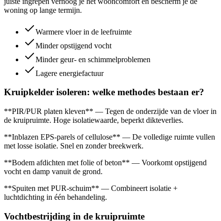
juiste ingrepen verhoog je het wooncomfort en bescherm je de
woning op lange termijn.
Warmere vloer in de leefruimte
Minder opstijgend vocht
Minder geur- en schimmelproblemen
Lagere energiefactuur
Kruipkelder isoleren: welke methodes bestaan er?
**PIR/PUR platen kleven** — Tegen de onderzijde van de vloer in
de kruipruimte. Hoge isolatiewaarde, beperkt dikteverlies.
**Inblazen EPS-parels of cellulose** — De volledige ruimte vullen
met losse isolatie. Snel en zonder breekwerk.
**Bodem afdichten met folie of beton** — Voorkomt opstijgend
vocht en damp vanuit de grond.
**Spuiten met PUR-schuim** — Combineert isolatie +
luchtdichting in één behandeling.
Vochtbestrijding in de kruipruimte