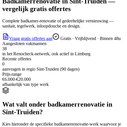
Badkamerrenovatie
in
Sint-Truiden
—
vergelijk gratis offertes
Complete badkamer-renovatie of gedeeltelijke vernieuwing —
sanitair, tegelwerk, inloopdouche en design.
Vraag gratis offertes aan
Gratis · Vrijblijvend · Binnen 48u
Aangesloten vakmannen
38
in het Renocheck-netwerk, ook actief in
Limburg
Recente offertes
0
aanvragen in regio
Sint-Truiden
(90 dagen)
Prijs-range
€
6.000
-€
20.000
afhankelijk van type werk
Wat valt onder
badkamerrenovatie
in
Sint-Truiden
?
Kies hieronder de specifieke
badkamerrenovatie
-werk waarvoor je