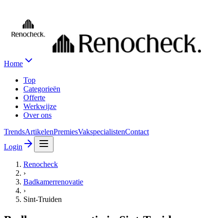
Home
Top
Categorieën
Offerte
Werkwijze
Over ons
Trends
Artikelen
Premies
Vakspecialisten
Contact
Login
Renocheck
›
Badkamerrenovatie
›
Sint-Truiden