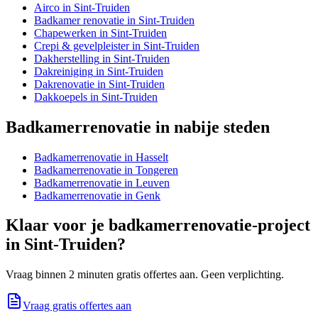
Airco
in
Sint-Truiden
Badkamer renovatie
in
Sint-Truiden
Chapewerken
in
Sint-Truiden
Crepi & gevelpleister
in
Sint-Truiden
Dakherstelling
in
Sint-Truiden
Dakreiniging
in
Sint-Truiden
Dakrenovatie
in
Sint-Truiden
Dakkoepels
in
Sint-Truiden
Badkamerrenovatie
in nabije steden
Badkamerrenovatie
in
Hasselt
Badkamerrenovatie
in
Tongeren
Badkamerrenovatie
in
Leuven
Badkamerrenovatie
in
Genk
Klaar voor je
badkamerrenovatie
-project
in
Sint-Truiden
?
Vraag binnen 2 minuten gratis offertes aan. Geen verplichting.
Vraag gratis offertes aan