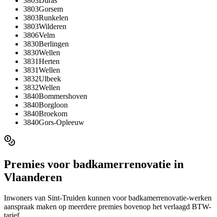
3803
Duras
3803
Gorsem
3803
Runkelen
3803
Wilderen
3806
Velm
3830
Berlingen
3830
Wellen
3831
Herten
3831
Wellen
3832
Ulbeek
3832
Wellen
3840
Bommershoven
3840
Borgloon
3840
Broekom
3840
Gors-Opleeuw
Premies voor
badkamerrenovatie
in
Vlaanderen
Inwoners van
Sint-Truiden
kunnen voor
badkamerrenovatie
-werken
aanspraak maken op meerdere premies bovenop het verlaagd BTW-
tarief.