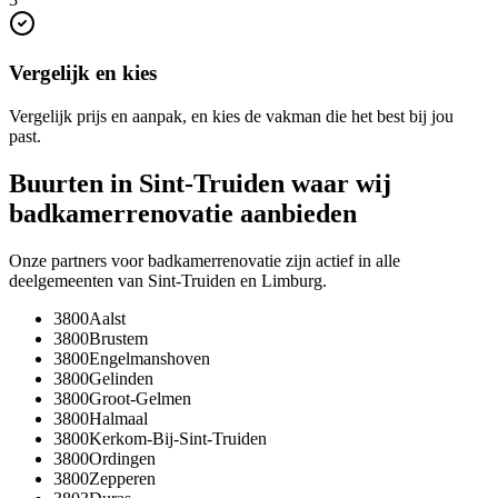
Vergelijk en kies
Vergelijk prijs en aanpak, en kies de vakman die het best bij jou
past.
Buurten in
Sint-Truiden
waar wij
badkamerrenovatie
aanbieden
Onze partners voor
badkamerrenovatie
zijn actief in alle
deelgemeenten van
Sint-Truiden
en
Limburg
.
3800
Aalst
3800
Brustem
3800
Engelmanshoven
3800
Gelinden
3800
Groot-Gelmen
3800
Halmaal
3800
Kerkom-Bij-Sint-Truiden
3800
Ordingen
3800
Zepperen