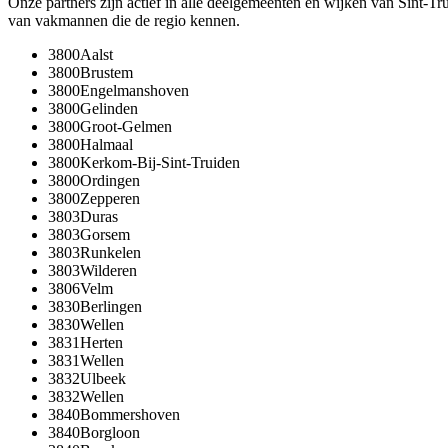
Onze partners zijn actief in alle deelgemeenten en wijken van
Sint-Tr
van vakmannen die de regio kennen.
3800
Aalst
3800
Brustem
3800
Engelmanshoven
3800
Gelinden
3800
Groot-Gelmen
3800
Halmaal
3800
Kerkom-Bij-Sint-Truiden
3800
Ordingen
3800
Zepperen
3803
Duras
3803
Gorsem
3803
Runkelen
3803
Wilderen
3806
Velm
3830
Berlingen
3830
Wellen
3831
Herten
3831
Wellen
3832
Ulbeek
3832
Wellen
3840
Bommershoven
3840
Borgloon