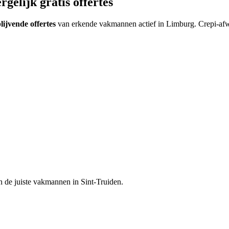
gelijk gratis offertes
blijvende offertes
van erkende vakmannen actief in
Limburg
.
Crepi-afw
n de juiste vakmannen in
Sint-Truiden
.