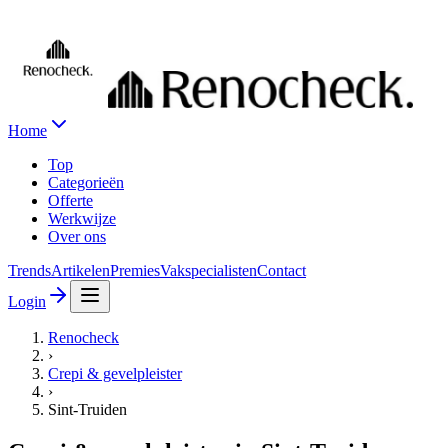
Home
Top
Categorieën
Offerte
Werkwijze
Over ons
Trends
Artikelen
Premies
Vakspecialisten
Contact
Login
Renocheck
›
Crepi & gevelpleister
›
Sint-Truiden