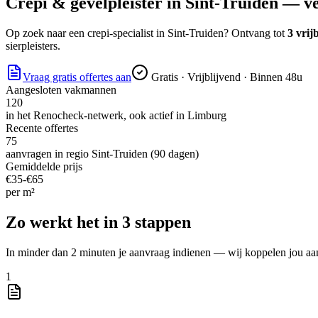
Crepi & gevelpleister
in
Sint-Truiden
— ver
Op zoek naar
een crepi-specialist
in
Sint-Truiden
? Ontvang tot
3 vrij
sierpleisters.
Vraag gratis offertes aan
Gratis · Vrijblijvend · Binnen 48u
Aangesloten vakmannen
120
in het Renocheck-netwerk, ook actief in
Limburg
Recente offertes
75
aanvragen in regio
Sint-Truiden
(90 dagen)
Gemiddelde prijs
€
35
-€
65
per
m²
Zo werkt het in 3 stappen
In minder dan 2 minuten je aanvraag indienen — wij koppelen jou aa
1