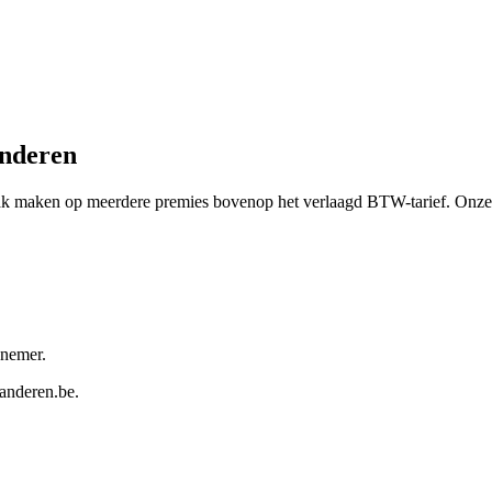
nderen
k maken op meerdere premies bovenop het verlaagd BTW-tarief. Onze p
nnemer.
aanderen.be
.