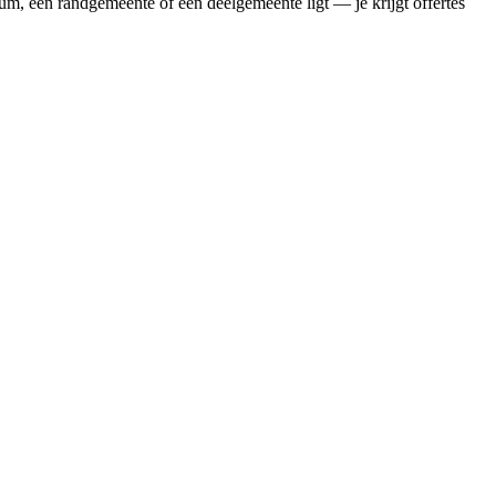
um, een randgemeente of een deelgemeente ligt — je krijgt offertes