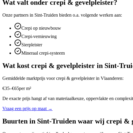
Wat valt onder
crepi & gevelpleister
?
Onze partners in
Sint-Truiden
bieden o.a. volgende werken aan:
Crepi op nieuwbouw
Crepi-vernieuwing
Sierpleister
Mineraal crepi-systeem
Wat kost
crepi & gevelpleister
in
Sint-Tru
Gemiddelde marktprijs voor
crepi & gevelpleister
in
Vlaanderen
:
€
35
–
€
65
per
m²
De exacte prijs hangt af van materiaalkeuze, oppervlakte en complexite
Vraag een prijs op maat →
Buurten in
Sint-Truiden
waar wij
crepi & 