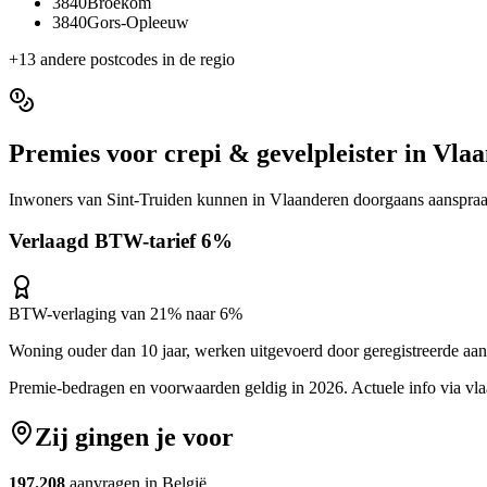
3840
Broekom
3840
Gors-Opleeuw
+
13
andere postcodes in de regio
Premies voor
crepi & gevelpleister
in
Vlaa
Inwoners van
Sint-Truiden
kunnen in
Vlaanderen
doorgaans aanspraa
Verlaagd BTW-tarief 6%
BTW-verlaging van 21% naar 6%
Woning ouder dan 10 jaar, werken uitgevoerd door geregistreerde aa
Premie-bedragen en voorwaarden geldig in 2026. Actuele info via
vl
Zij gingen je voor
197.208
aanvragen in België