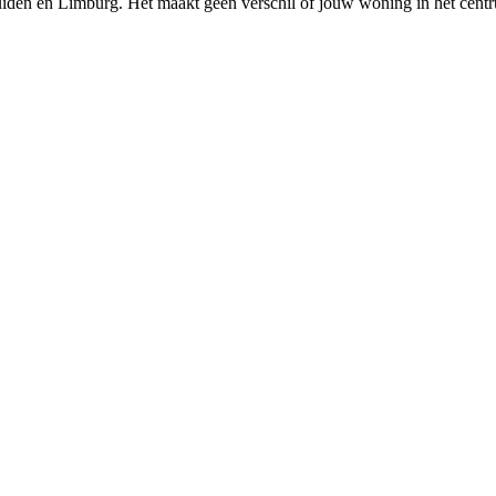
uiden
en
Limburg
. Het maakt geen verschil of jouw woning in het centr