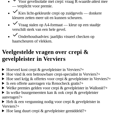
Voor gevelisolatie met crepi: vraag R-waarde-attest mee
— verplicht voor premie.
Kies licht-gekleurde crepi op zuidgevels — donkere
kleuren zetten meer uit en kunnen scheuren.
Vraag stalen op A4-formaat — kleur op een staaltje
verschilt sterk van een hele gevel.
Onderhoudsadvies: jaarlijks visueel checken op
haarscheuren of vlekken.
Veelgestelde vragen over
crepi &
gevelpleister
in
Verviers
Hoeveel kost crepi & gevelpleister in Verviers?
+
Hoe vind ik een betrouwbare crepi-specialist in Verviers?
+
Hoe snel krijg ik offertes voor crepi & gevelpleister in Verviers?
+
Is een offerte aanvragen via Renocheck gratis?
+
Welke premies gelden voor crepi & gevelpleister in Wallonië?
+
In welke buurgemeenten kan ik ook crepi & gevelpleister
aanvragen?
+
Heb ik een vergunning nodig voor crepi & gevelpleister in
Verviers?
+
Hoe lang duurt crepi & gevelpleister gemiddeld?
+