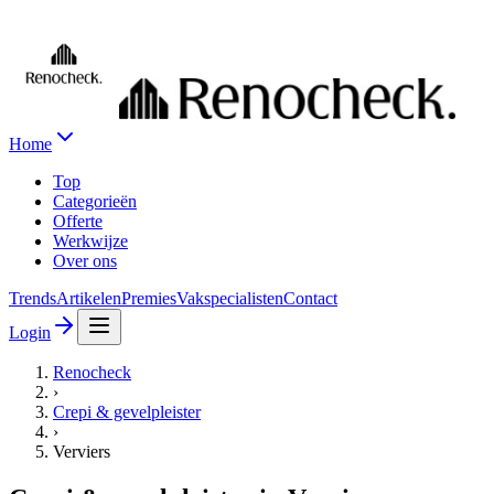
Home
Top
Categorieën
Offerte
Werkwijze
Over ons
Trends
Artikelen
Premies
Vakspecialisten
Contact
Login
Renocheck
›
Crepi & gevelpleister
›
Verviers