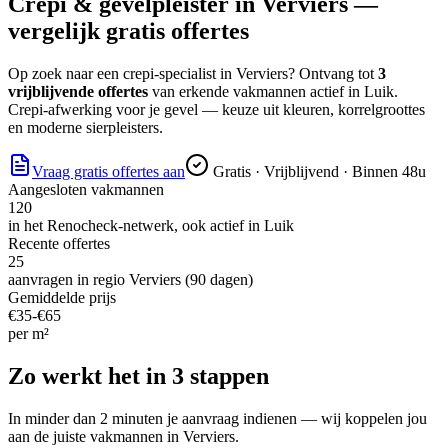
Crepi & gevelpleister
in
Verviers
—
vergelijk gratis offertes
Op zoek naar
een crepi-specialist
in
Verviers
? Ontvang tot
3
vrijblijvende offertes
van erkende vakmannen actief in
Luik
.
Crepi-afwerking voor je gevel — keuze uit kleuren, korrelgroottes
en moderne sierpleisters.
Vraag gratis offertes aan
Gratis · Vrijblijvend · Binnen 48u
Aangesloten vakmannen
120
in het Renocheck-netwerk, ook actief in
Luik
Recente offertes
25
aanvragen in regio
Verviers
(90 dagen)
Gemiddelde prijs
€
35
-€
65
per
m²
Zo werkt het in 3 stappen
In minder dan 2 minuten je aanvraag indienen — wij koppelen jou
aan de juiste vakmannen in
Verviers
.