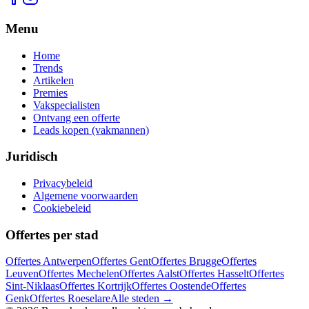
Menu
Home
Trends
Artikelen
Premies
Vakspecialisten
Ontvang een offerte
Leads kopen (vakmannen)
Juridisch
Privacybeleid
Algemene voorwaarden
Cookiebeleid
Offertes per stad
Offertes
Antwerpen
Offertes
Gent
Offertes
Brugge
Offertes
Leuven
Offertes
Mechelen
Offertes
Aalst
Offertes
Hasselt
Offertes
Sint-Niklaas
Offertes
Kortrijk
Offertes
Oostende
Offertes
Genk
Offertes
Roeselare
Alle steden →