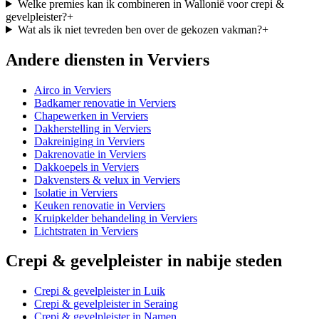
Welke premies kan ik combineren in Wallonië voor crepi &
gevelpleister?
+
Wat als ik niet tevreden ben over de gekozen vakman?
+
Andere diensten in
Verviers
Airco
in
Verviers
Badkamer renovatie
in
Verviers
Chapewerken
in
Verviers
Dakherstelling
in
Verviers
Dakreiniging
in
Verviers
Dakrenovatie
in
Verviers
Dakkoepels
in
Verviers
Dakvensters & velux
in
Verviers
Isolatie
in
Verviers
Keuken renovatie
in
Verviers
Kruipkelder behandeling
in
Verviers
Lichtstraten
in
Verviers
Crepi & gevelpleister
in nabije steden
Crepi & gevelpleister
in
Luik
Crepi & gevelpleister
in
Seraing
Crepi & gevelpleister
in
Namen