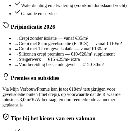
Waterdichting en afwatering (voorkom doorslaand vocht)
Garantie en service
Prijsindicatie 2026
→
Crepi zonder isolatie — vanaf €35/m²
→
Crepi met 8 cm gevelisolatie (ETICS) — vanaf €110/m²
→
Crepi met 12 cm gevelisolatie — vanaf €130/m²
→
Siliconen crepi premium — €10-€20/m² supplement
→
Steigerwerk — €15-€25/m² extra
→
Voorbereiding bestaande gevel — €15-€30/m²
Premies en subsidies
Via Mijn VerbouwPremie kan je tot €18/m² terugkrijgen voor
gevelisolatie buiten (met crepi), op voorwaarde dat de R-waarde
minstens 3,0 m²K/W bedraagt en door een erkende aannemer
geplaatst is.
Tips bij het kiezen van een vakman