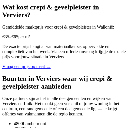
Wat kost
crepi & gevelpleister
in
Verviers
?
Gemiddelde marktprijs voor
crepi & gevelpleister
in
Wallonië
:
€
35
–
€
65
per
m²
De exacte prijs hangt af van materiaalkeuze, oppervlakte en
complexiteit van het werk. Via een offerteaanvraag krijg je de exacte
prijs voor jouw situatie in
Verviers
.
Vraag een prijs op maat →
Buurten in
Verviers
waar wij
crepi &
gevelpleister
aanbieden
Onze partners zijn actief in alle deelgemeenten en wijken van
Verviers
en
Luik
. Het maakt geen verschil of jouw woning in het
centrum, een randgemeente of een deelgemeente ligt — je krijgt
offertes van vakmannen die de regio kennen.
4800
Lambermont