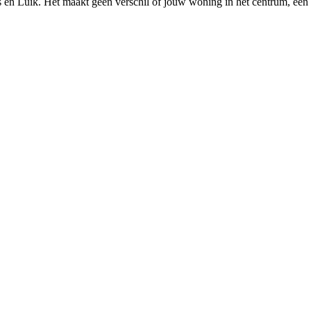
s
en
Luik
. Het maakt geen verschil of jouw woning in het centrum, een 