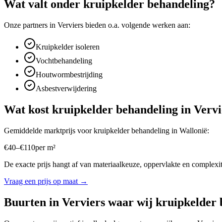
Wat valt onder
kruipkelder behandeling
?
Onze partners in
Verviers
bieden o.a. volgende werken aan:
Kruipkelder isoleren
Vochtbehandeling
Houtwormbestrijding
Asbestverwijdering
Wat kost
kruipkelder behandeling
in
Vervi
Gemiddelde marktprijs voor
kruipkelder behandeling
in
Wallonië
:
€
40
–
€
110
per
m²
De exacte prijs hangt af van materiaalkeuze, oppervlakte en complexite
Vraag een prijs op maat →
Buurten in
Verviers
waar wij
kruipkelder 