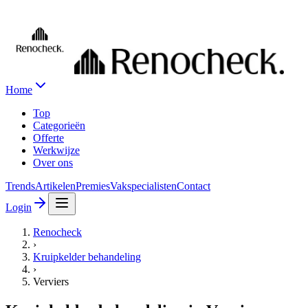
Home
Top
Categorieën
Offerte
Werkwijze
Over ons
Trends
Artikelen
Premies
Vakspecialisten
Contact
Login
Renocheck
›
Kruipkelder behandeling
›
Verviers