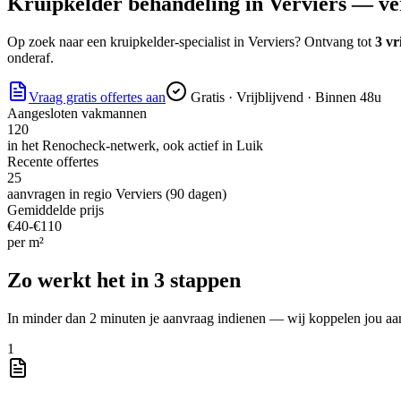
Kruipkelder behandeling
in
Verviers
— ver
Op zoek naar
een kruipkelder-specialist
in
Verviers
? Ontvang tot
3 vr
onderaf.
Vraag gratis offertes aan
Gratis · Vrijblijvend · Binnen 48u
Aangesloten vakmannen
120
in het Renocheck-netwerk, ook actief in
Luik
Recente offertes
25
aanvragen in regio
Verviers
(90 dagen)
Gemiddelde prijs
€
40
-€
110
per
m²
Zo werkt het in 3 stappen
In minder dan 2 minuten je aanvraag indienen — wij koppelen jou aa
1