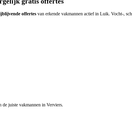
gelijk gratis offertes
ijblijvende offertes
van erkende vakmannen actief in
Luik
.
Vocht-, sch
n de juiste vakmannen in
Verviers
.