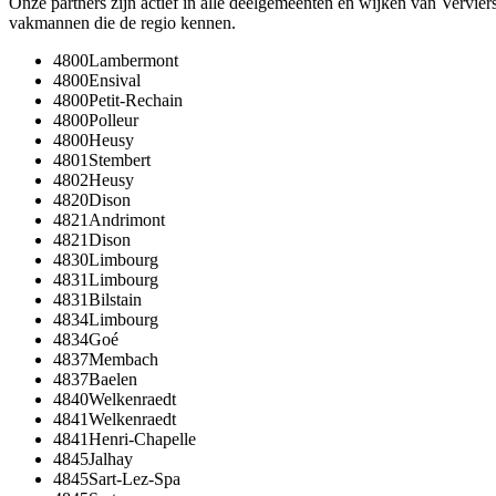
Onze partners zijn actief in alle deelgemeenten en wijken van
Vervier
vakmannen die de regio kennen.
4800
Lambermont
4800
Ensival
4800
Petit-Rechain
4800
Polleur
4800
Heusy
4801
Stembert
4802
Heusy
4820
Dison
4821
Andrimont
4821
Dison
4830
Limbourg
4831
Limbourg
4831
Bilstain
4834
Limbourg
4834
Goé
4837
Membach
4837
Baelen
4840
Welkenraedt
4841
Welkenraedt
4841
Henri-Chapelle
4845
Jalhay
4845
Sart-Lez-Spa