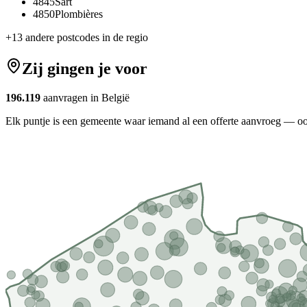
4845
Sart
4850
Plombières
+
13
andere postcodes in de regio
Zij gingen je voor
196.119
aanvragen in België
Elk puntje is een gemeente waar iemand al een offerte aanvroeg — oo