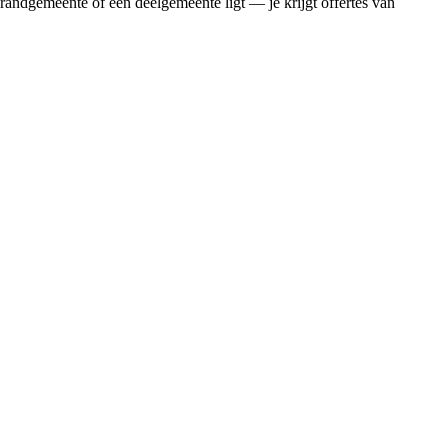
randgemeente of een deelgemeente ligt — je krijgt offertes van