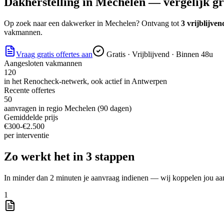
Dakherstelling
in
Mechelen
— vergelijk gra
Op zoek naar
een dakwerker
in
Mechelen
? Ontvang tot
3 vrijblijven
vakmannen.
Vraag gratis offertes aan
Gratis · Vrijblijvend · Binnen 48u
Aangesloten vakmannen
120
in het Renocheck-netwerk, ook actief in
Antwerpen
Recente offertes
50
aanvragen in regio
Mechelen
(90 dagen)
Gemiddelde prijs
€
300
-€
2.500
per
interventie
Zo werkt het in 3 stappen
In minder dan 2 minuten je aanvraag indienen — wij koppelen jou aa
1