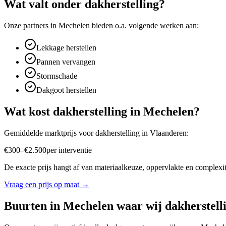
Wat valt onder
dakherstelling
?
Onze partners in
Mechelen
bieden o.a. volgende werken aan:
Lekkage herstellen
Pannen vervangen
Stormschade
Dakgoot herstellen
Wat kost
dakherstelling
in
Mechelen
?
Gemiddelde marktprijs voor
dakherstelling
in
Vlaanderen
:
€
300
–
€
2.500
per
interventie
De exacte prijs hangt af van materiaalkeuze, oppervlakte en complexite
Vraag een prijs op maat →
Buurten in
Mechelen
waar wij
dakherstell