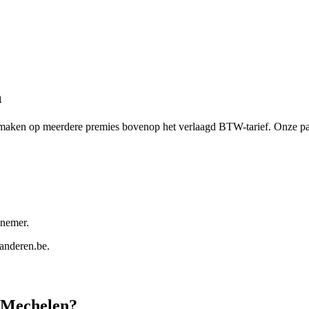
n
aken op meerdere premies bovenop het verlaagd BTW-tarief. Onze part
nnemer.
aanderen.be
.
Mechelen
?