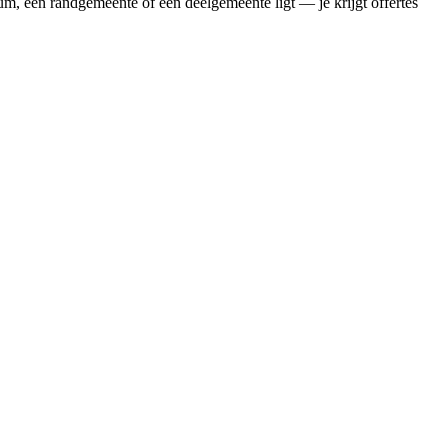
um, een randgemeente of een deelgemeente ligt — je krijgt offertes