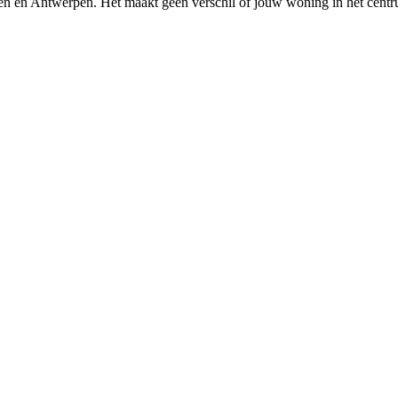
en
en
Antwerpen
. Het maakt geen verschil of jouw woning in het centr