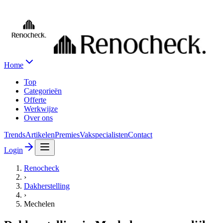
Home
Top
Categorieën
Offerte
Werkwijze
Over ons
Trends
Artikelen
Premies
Vakspecialisten
Contact
Login
Renocheck
›
Dakherstelling
›
Mechelen