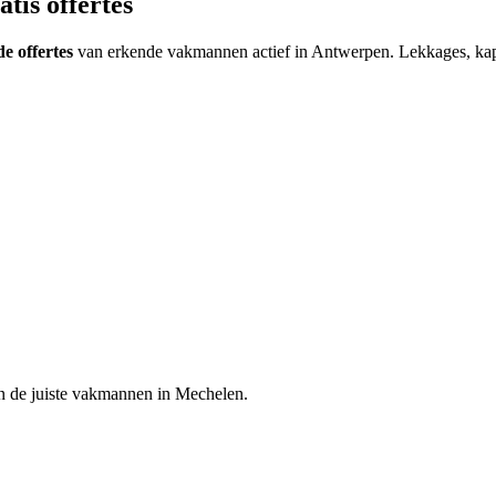
tis offertes
de offertes
van erkende vakmannen actief in
Antwerpen
.
Lekkages, kap
n de juiste vakmannen in
Mechelen
.