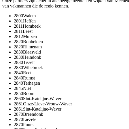
Onze partners zijn actief in alle deelgemeenten en wijken van
Mechel
van vakmannen die de regio kennen.
2800
Walem
2801
Heffen
2811
Hombeek
2811
Leest
2812
Muizen
2820
Bonheiden
2820
Rijmenam
2830
Blaasveld
2830
Heindonk
2830
Tisselt
2830
Willebroek
2840
Reet
2840
Rumst
2840
Terhagen
2845
Niel
2850
Boom
2860
Sint-Katelijne-Waver
2861
Onze-Lieve-Vrouw-Waver
2861
Sint-Katelijne-Waver
2870
Breendonk
2870
Liezele
2870
Puurs