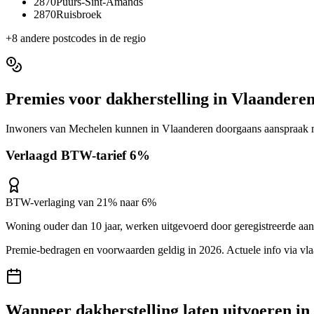
2870
Puurs-Sint-Amands
2870
Ruisbroek
+
8
andere postcodes in de regio
Premies voor
dakherstelling
in
Vlaandere
Inwoners van
Mechelen
kunnen in
Vlaanderen
doorgaans aanspraak m
Verlaagd BTW-tarief 6%
BTW-verlaging van 21% naar 6%
Woning ouder dan 10 jaar, werken uitgevoerd door geregistreerde aa
Premie-bedragen en voorwaarden geldig in 2026. Actuele info via
vl
Wanneer
dakherstelling
laten uitvoeren in