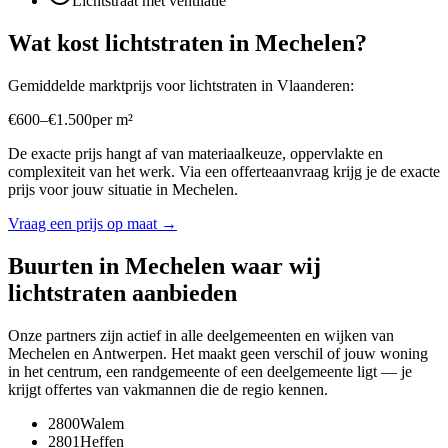
Lichtstraat met ventilatie
Wat kost
lichtstraten
in
Mechelen
?
Gemiddelde marktprijs voor
lichtstraten
in
Vlaanderen
:
€
600
–
€
1.500
per
m²
De exacte prijs hangt af van materiaalkeuze, oppervlakte en
complexiteit van het werk. Via een offerteaanvraag krijg je de exacte
prijs voor jouw situatie in
Mechelen
.
Vraag een prijs op maat →
Buurten in
Mechelen
waar wij
lichtstraten
aanbieden
Onze partners zijn actief in alle deelgemeenten en wijken van
Mechelen
en
Antwerpen
. Het maakt geen verschil of jouw woning
in het centrum, een randgemeente of een deelgemeente ligt — je
krijgt offertes van vakmannen die de regio kennen.
2800
Walem
2801
Heffen