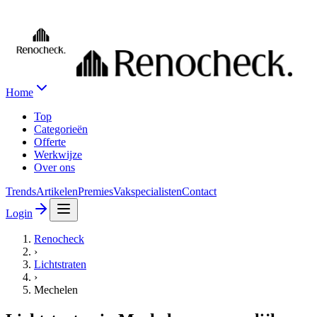
Home
Top
Categorieën
Offerte
Werkwijze
Over ons
Trends
Artikelen
Premies
Vakspecialisten
Contact
Login
Renocheck
›
Lichtstraten
›
Mechelen