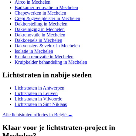
Airco
in
Mechelen
Badkamer renovatie
in
Mechelen
Chapewerken
in
Mechelen
Crepi & gevelpleister
in
Mechelen
Dakherstelling
in
Mechelen
Dakreiniging
in
Mechelen
Dakrenovatie
in
Mechelen
Dakkoepels
in
Mechelen
Dakvensters & velux
in
Mechelen
Isolatie
in
Mechelen
Keuken renovatie
in
Mechelen
Kruipkelder behandeling
in
Mechelen
Lichtstraten
in nabije steden
Lichtstraten
in
Antwerpen
Lichtstraten
in
Leuven
Lichtstraten
in
Vilvoorde
Lichtstraten
in
Sint-Niklaas
Alle
lichtstraten
offertes in België →
Klaar voor je
lichtstraten
-project in
Mechelen
?