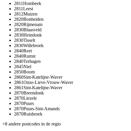
2811
Hombeek
2811
Leest
2812
Muizen
2820
Bonheiden
2820
Rijmenam
2830
Blaasveld
2830
Heindonk
2830
Tisselt
2830
Willebroek
2840
Reet
2840
Rumst
2840
Terhagen
2845
Niel
2850
Boom
2860
Sint-Katelijne-Waver
2861
Onze-Lieve-Vrouw-Waver
2861
Sint-Katelijne-Waver
2870
Breendonk
2870
Liezele
2870
Puurs
2870
Puurs-Sint-Amands
2870
Ruisbroek
+
8
andere postcodes in de regio