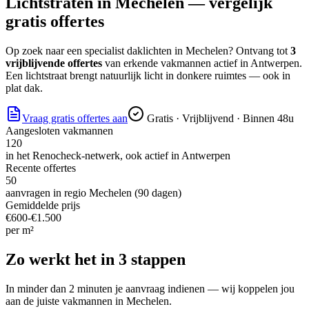
Lichtstraten
in
Mechelen
— vergelijk
gratis offertes
Op zoek naar
een specialist daklichten
in
Mechelen
? Ontvang tot
3
vrijblijvende offertes
van erkende vakmannen actief in
Antwerpen
.
Een lichtstraat brengt natuurlijk licht in donkere ruimtes — ook in
plat dak.
Vraag gratis offertes aan
Gratis · Vrijblijvend · Binnen 48u
Aangesloten vakmannen
120
in het Renocheck-netwerk, ook actief in
Antwerpen
Recente offertes
50
aanvragen in regio
Mechelen
(90 dagen)
Gemiddelde prijs
€
600
-€
1.500
per
m²
Zo werkt het in 3 stappen
In minder dan 2 minuten je aanvraag indienen — wij koppelen jou
aan de juiste vakmannen in
Mechelen
.