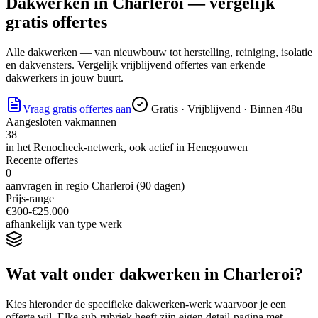
Dakwerken
in
Charleroi
— vergelijk
gratis offertes
Alle dakwerken — van nieuwbouw tot herstelling, reiniging, isolatie
en dakvensters. Vergelijk vrijblijvend offertes van erkende
dakwerkers in jouw buurt.
Vraag gratis offertes aan
Gratis · Vrijblijvend · Binnen 48u
Aangesloten vakmannen
38
in het Renocheck-netwerk, ook actief in
Henegouwen
Recente offertes
0
aanvragen in regio
Charleroi
(90 dagen)
Prijs-range
€
300
-€
25.000
afhankelijk van type werk
Wat valt onder
dakwerken
in
Charleroi
?
Kies hieronder de specifieke
dakwerken
-werk waarvoor je een
offerte wil. Elke sub-rubriek heeft zijn eigen detail-pagina met