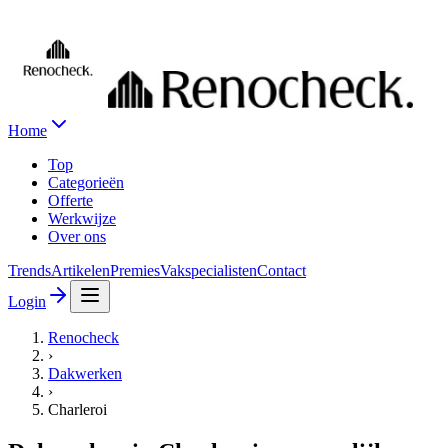
Home
Top
Categorieën
Offerte
Werkwijze
Over ons
Trends
Artikelen
Premies
Vakspecialisten
Contact
Login
Renocheck
›
Dakwerken
›
Charleroi