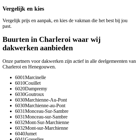
Vergelijk en kies
Vergelijk prijs en aanpak, en kies de vakman die het best bij jou
past.
Buurten in
Charleroi
waar wij
dakwerken
aanbieden
Onze partners voor
dakwerken
zijn actief in alle deelgemeenten van
Charleroi
en
Henegouwen
.
6001
Marcinelle
6010
Couillet
6020
Dampremy
6030
Goutroux
6030
Marchienne-Au-Pont
6030
Marchienne-au-Pont
6031
Monceau-Sur-Sambre
6031
Monceau-sur-Sambre
6032
Mont-Sur-Marchienne
6032
Mont-sur-Marchienne
6040
Jumet
6041
Gosselies