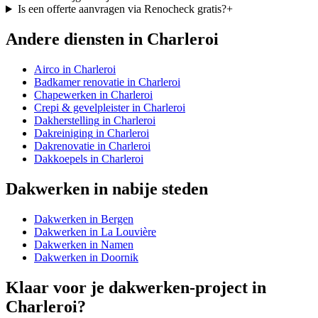
Is een offerte aanvragen via Renocheck gratis?
+
Andere diensten in
Charleroi
Airco
in
Charleroi
Badkamer renovatie
in
Charleroi
Chapewerken
in
Charleroi
Crepi & gevelpleister
in
Charleroi
Dakherstelling
in
Charleroi
Dakreiniging
in
Charleroi
Dakrenovatie
in
Charleroi
Dakkoepels
in
Charleroi
Dakwerken
in nabije steden
Dakwerken
in
Bergen
Dakwerken
in
La Louvière
Dakwerken
in
Namen
Dakwerken
in
Doornik
Klaar voor je
dakwerken
-project in
Charleroi
?