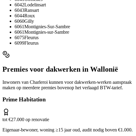
6042
Lodelinsart
6043
Ransart
6044
Roux
6060
Gilly
6061
Montignies-Sur-Sambre
6061
Montignies-sur-Sambre
6075
Fleurus
6099
Fleurus
Premies voor
dakwerken
in
Wallonië
Inwoners van
Charleroi
kunnen voor
dakwerken
-werken aanspraak
maken op meerdere premies bovenop het verlaagd BTW-tarief.
Prime Habitation
tot €27.000 op renovatie
Eigenaar-bewoner, woning ≥15 jaar oud, audit nodig boven €1.000.