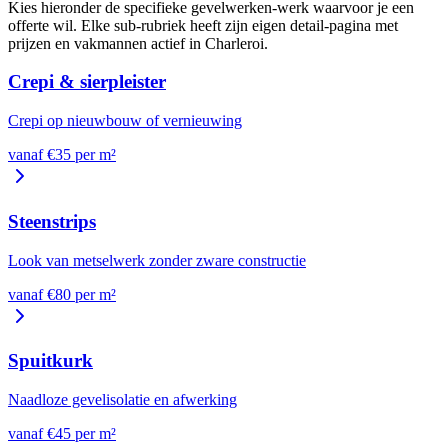
Kies hieronder de specifieke
gevelwerken
-werk waarvoor je een
offerte wil. Elke sub-rubriek heeft zijn eigen detail-pagina met
prijzen en vakmannen actief in
Charleroi
.
Crepi & sierpleister
Crepi op nieuwbouw of vernieuwing
vanaf €
35
per
m²
Steenstrips
Look van metselwerk zonder zware constructie
vanaf €
80
per
m²
Spuitkurk
Naadloze gevelisolatie en afwerking
vanaf €
45
per
m²