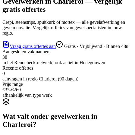
Gevelwerken
in
Charleroi
— vergelijk
gratis offertes
Crepi, steenstrips, spuitkurk of mortex — alle gevelafwerking en
gevelrenovatie. Vergelijk offertes van gevelspecialisten in jouw
regio.
Vraag gratis offertes aan
Gratis · Vrijblijvend · Binnen 48u
Aangesloten vakmannen
38
in het Renocheck-netwerk, ook actief in
Henegouwen
Recente offertes
0
aanvragen in regio
Charleroi
(90 dagen)
Prijs-range
€
35
-€
260
afhankelijk van type werk
Wat valt onder
gevelwerken
in
Charleroi
?