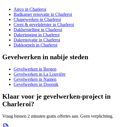
Airco
in
Charleroi
Badkamer renovatie
in
Charleroi
Chapewerken
in
Charleroi
Crepi & gevelpleister
in
Charleroi
Dakherstelling
in
Charleroi
Dakreiniging
in
Charleroi
Dakrenovatie
in
Charleroi
Dakkoepels
in
Charleroi
Gevelwerken
in nabije steden
Gevelwerken
in
Bergen
Gevelwerken
in
La Louvière
Gevelwerken
in
Namen
Gevelwerken
in
Doornik
Klaar voor je
gevelwerken
-project in
Charleroi
?
Vraag binnen 2 minuten gratis offertes aan. Geen verplichting.