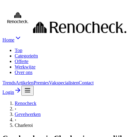
Home
Top
Categorieën
Offerte
Werkwijze
Over ons
Trends
Artikelen
Premies
Vakspecialisten
Contact
Login
Renocheck
›
Gevelwerken
›
Charleroi