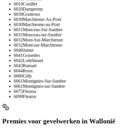
6010
Couillet
6020
Dampremy
6030
Goutroux
6030
Marchienne-Au-Pont
6030
Marchienne-au-Pont
6031
Monceau-Sur-Sambre
6031
Monceau-sur-Sambre
6032
Mont-Sur-Marchienne
6032
Mont-sur-Marchienne
6040
Jumet
6041
Gosselies
6042
Lodelinsart
6043
Ransart
6044
Roux
6060
Gilly
6061
Montignies-Sur-Sambre
6061
Montignies-sur-Sambre
6075
Fleurus
6099
Fleurus
Premies voor
gevelwerken
in
Wallonië