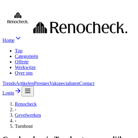
Home
Top
Categorieën
Offerte
Werkwijze
Over ons
Trends
Artikelen
Premies
Vakspecialisten
Contact
Login
Renocheck
›
Gevelwerken
›
Turnhout