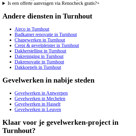
Is een offerte aanvragen via Renocheck gratis?
+
Andere diensten in
Turnhout
Airco
in
Turnhout
Badkamer renovatie
in
Turnhout
Chapewerken
in
Turnhout
Crepi & gevelpleister
in
Turnhout
Dakherstelling
in
Turnhout
Dakreiniging
in
Turnhout
Dakrenovatie
in
Turnhout
Dakkoepels
in
Turnhout
Gevelwerken
in nabije steden
Gevelwerken
in
Antwerpen
Gevelwerken
in
Mechelen
Gevelwerken
in
Hasselt
Gevelwerken
in
Leuven
Klaar voor je
gevelwerken
-project in
Turnhout
?