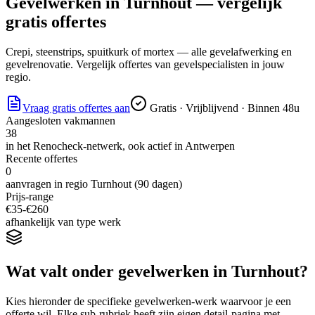
Gevelwerken
in
Turnhout
— vergelijk
gratis offertes
Crepi, steenstrips, spuitkurk of mortex — alle gevelafwerking en
gevelrenovatie. Vergelijk offertes van gevelspecialisten in jouw
regio.
Vraag gratis offertes aan
Gratis · Vrijblijvend · Binnen 48u
Aangesloten vakmannen
38
in het Renocheck-netwerk, ook actief in
Antwerpen
Recente offertes
0
aanvragen in regio
Turnhout
(90 dagen)
Prijs-range
€
35
-€
260
afhankelijk van type werk
Wat valt onder
gevelwerken
in
Turnhout
?
Kies hieronder de specifieke
gevelwerken
-werk waarvoor je een
offerte wil. Elke sub-rubriek heeft zijn eigen detail-pagina met