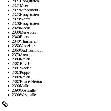
2321
Hoogstraten
2321
Meer
2322
Minderhout
2323
Hoogstraten
2323
Wortel
2328
Hoogstraten
2328
Meerle
2330
Merksplas
2340
Beerse
2340
Vlimmeren
2350
Vosselaar
2360
Oud-Turnhout
2370
Arendonk
2380
Ravels
2381
Ravels
2381
Weelde
2382
Poppel
2382
Ravels
2387
Baarle-Hertog
2390
Malle
2390
Oostmalle
2390
Westmalle