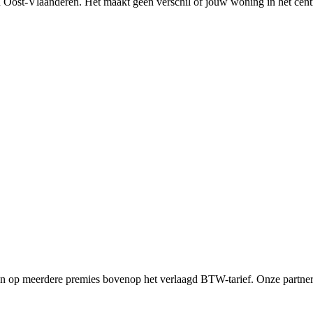
n
Oost-Vlaanderen
. Het maakt geen verschil of jouw woning in het cent
 op meerdere premies bovenop het verlaagd BTW-tarief. Onze partners