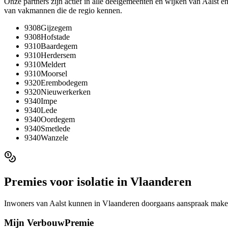
Onze partners zijn actief in alle deelgemeenten en wijken van
Aalst
e
van vakmannen die de regio kennen.
9308
Gijzegem
9308
Hofstade
9310
Baardegem
9310
Herdersem
9310
Meldert
9310
Moorsel
9320
Erembodegem
9320
Nieuwerkerken
9340
Impe
9340
Lede
9340
Oordegem
9340
Smetlede
9340
Wanzele
Premies voor
isolatie
in
Vlaanderen
Inwoners van
Aalst
kunnen in
Vlaanderen
doorgaans aanspraak maken
Mijn VerbouwPremie