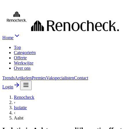
Home
Top
Categorieën
Offerte
Werkwijze
Over ons
Trends
Artikelen
Premies
Vakspecialisten
Contact
Login
Renocheck
›
Isolatie
›
Aalst