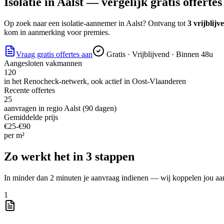
Isolatie
in
Aalst
— vergelijk gratis offertes
Op zoek naar
een isolatie-aannemer
in
Aalst
? Ontvang tot
3 vrijblijv
kom in aanmerking voor premies.
Vraag gratis offertes aan
Gratis · Vrijblijvend · Binnen 48u
Aangesloten vakmannen
120
in het Renocheck-netwerk, ook actief in
Oost-Vlaanderen
Recente offertes
25
aanvragen in regio
Aalst
(90 dagen)
Gemiddelde prijs
€
25
-€
90
per
m²
Zo werkt het in 3 stappen
In minder dan 2 minuten je aanvraag indienen — wij koppelen jou aa
1