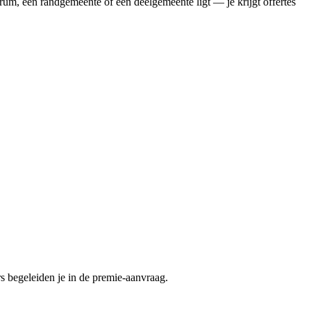
rum, een randgemeente of een deelgemeente ligt — je krijgt offertes
 begeleiden je in de premie-aanvraag.