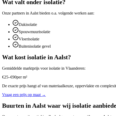
Wat valt onder
isolatie
?
Onze partners in
Aalst
bieden o.a. volgende werken aan:
Dakisolatie
Spouwmuurisolatie
Vloerisolatie
Buitenisolatie gevel
Wat kost
isolatie
in
Aalst
?
Gemiddelde marktprijs voor
isolatie
in
Vlaanderen
:
€
25
–
€
90
per
m²
De exacte prijs hangt af van materiaalkeuze, oppervlakte en complexite
Vraag een prijs op maat →
Buurten in
Aalst
waar wij
isolatie
aanbied