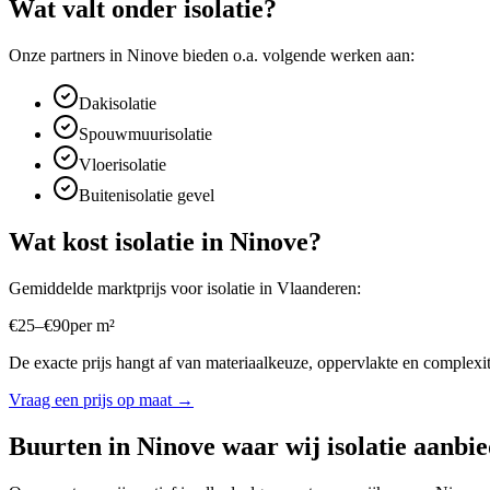
Wat valt onder
isolatie
?
Onze partners in
Ninove
bieden o.a. volgende werken aan:
Dakisolatie
Spouwmuurisolatie
Vloerisolatie
Buitenisolatie gevel
Wat kost
isolatie
in
Ninove
?
Gemiddelde marktprijs voor
isolatie
in
Vlaanderen
:
€
25
–
€
90
per
m²
De exacte prijs hangt af van materiaalkeuze, oppervlakte en complexite
Vraag een prijs op maat →
Buurten in
Ninove
waar wij
isolatie
aanbie