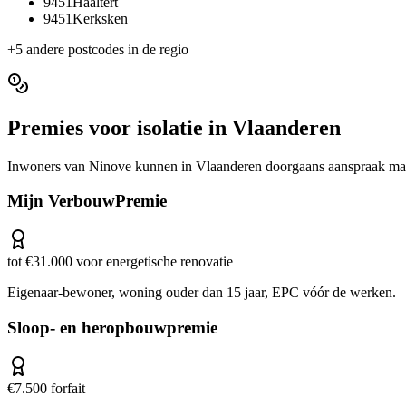
9451
Haaltert
9451
Kerksken
+
5
andere postcodes in de regio
Premies voor
isolatie
in
Vlaanderen
Inwoners van
Ninove
kunnen in
Vlaanderen
doorgaans aanspraak mak
Mijn VerbouwPremie
tot €31.000 voor energetische renovatie
Eigenaar-bewoner, woning ouder dan 15 jaar, EPC vóór de werken.
Sloop- en heropbouwpremie
€7.500 forfait