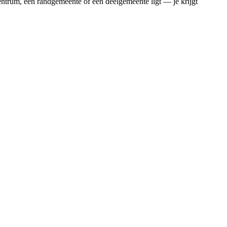
entrum, een randgemeente of een deelgemeente ligt — je krijgt