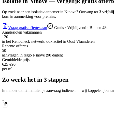
Isolatie
in
Ninove
— vergelijk gratis offert
Op zoek naar
een isolatie-aannemer
in
Ninove
? Ontvang tot
3 vrijbli
kom in aanmerking voor premies.
Vraag gratis offertes aan
Gratis · Vrijblijvend · Binnen 48u
Aangesloten vakmannen
120
in het Renocheck-netwerk, ook actief in
Oost-Vlaanderen
Recente offertes
50
aanvragen in regio
Ninove
(90 dagen)
Gemiddelde prijs
€
25
-€
90
per
m²
Zo werkt het in 3 stappen
In minder dan 2 minuten je aanvraag indienen — wij koppelen jou aa
1