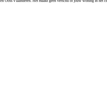
en
Oost-Vlaanderen
. Het maakt geen verschil of jouw woning in het c