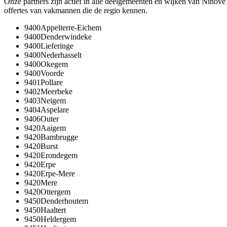
Onze partners zijn actief in alle deelgemeenten en wijken van
Ninove
offertes van vakmannen die de regio kennen.
9400
Appelterre-Eichem
9400
Denderwindeke
9400
Lieferinge
9400
Nederhasselt
9400
Okegem
9400
Voorde
9401
Pollare
9402
Meerbeke
9403
Neigem
9404
Aspelare
9406
Outer
9420
Aaigem
9420
Bambrugge
9420
Burst
9420
Erondegem
9420
Erpe
9420
Erpe-Mere
9420
Mere
9420
Ottergem
9450
Denderhoutem
9450
Haaltert
9450
Heldergem