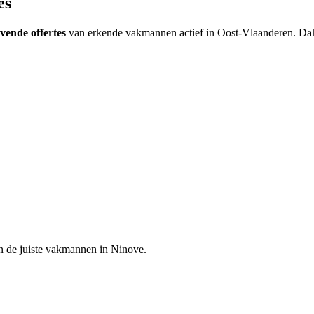
es
jvende offertes
van erkende vakmannen actief in
Oost-Vlaanderen
.
Dak
n de juiste vakmannen in
Ninove
.