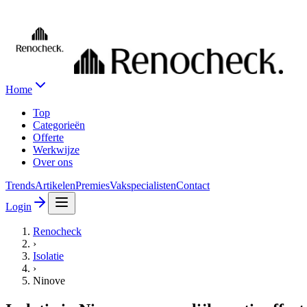
Home
Top
Categorieën
Offerte
Werkwijze
Over ons
Trends
Artikelen
Premies
Vakspecialisten
Contact
Login
Renocheck
›
Isolatie
›
Ninove