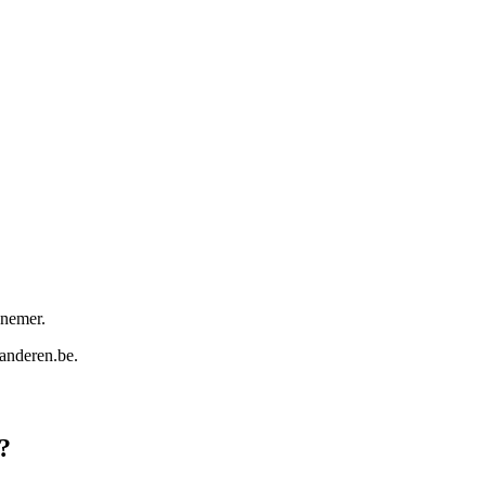
nnemer.
aanderen.be
.
?