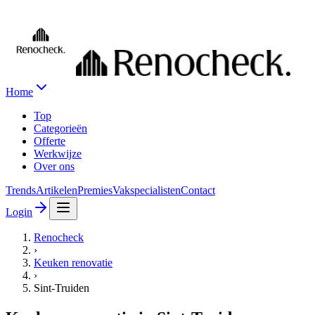
Home
Top
Categorieën
Offerte
Werkwijze
Over ons
Trends
Artikelen
Premies
Vakspecialisten
Contact
Login
Renocheck
›
Keuken renovatie
›
Sint-Truiden