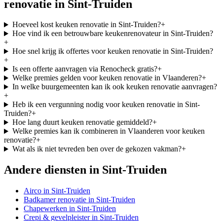
renovatie
in
Sint-Truiden
Hoeveel kost keuken renovatie in Sint-Truiden?
+
Hoe vind ik een betrouwbare keukenrenovateur in Sint-Truiden?
+
Hoe snel krijg ik offertes voor keuken renovatie in Sint-Truiden?
+
Is een offerte aanvragen via Renocheck gratis?
+
Welke premies gelden voor keuken renovatie in Vlaanderen?
+
In welke buurgemeenten kan ik ook keuken renovatie aanvragen?
+
Heb ik een vergunning nodig voor keuken renovatie in Sint-
Truiden?
+
Hoe lang duurt keuken renovatie gemiddeld?
+
Welke premies kan ik combineren in Vlaanderen voor keuken
renovatie?
+
Wat als ik niet tevreden ben over de gekozen vakman?
+
Andere diensten in
Sint-Truiden
Airco
in
Sint-Truiden
Badkamer renovatie
in
Sint-Truiden
Chapewerken
in
Sint-Truiden
Crepi & gevelpleister
in
Sint-Truiden