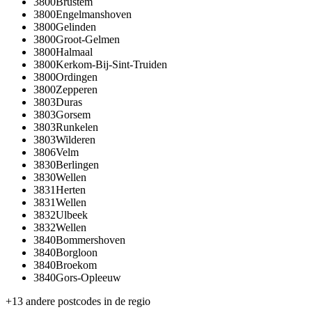
3800
Brustem
3800
Engelmanshoven
3800
Gelinden
3800
Groot-Gelmen
3800
Halmaal
3800
Kerkom-Bij-Sint-Truiden
3800
Ordingen
3800
Zepperen
3803
Duras
3803
Gorsem
3803
Runkelen
3803
Wilderen
3806
Velm
3830
Berlingen
3830
Wellen
3831
Herten
3831
Wellen
3832
Ulbeek
3832
Wellen
3840
Bommershoven
3840
Borgloon
3840
Broekom
3840
Gors-Opleeuw
+
13
andere postcodes in de regio