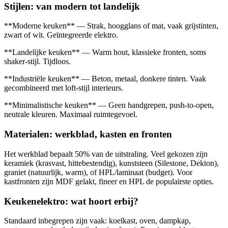
Stijlen: van modern tot landelijk
**Moderne keuken** — Strak, hoogglans of mat, vaak grijstinten,
zwart of wit. Geïntegreerde elektro.
**Landelijke keuken** — Warm hout, klassieke fronten, soms
shaker-stijl. Tijdloos.
**Industriële keuken** — Beton, metaal, donkere tinten. Vaak
gecombineerd met loft-stijl interieurs.
**Minimalistische keuken** — Geen handgrepen, push-to-open,
neutrale kleuren. Maximaal ruimtegevoel.
Materialen: werkblad, kasten en fronten
Het werkblad bepaalt 50% van de uitstraling. Veel gekozen zijn
keramiek (krasvast, hittebestendig), kunststeen (Silestone, Dekton),
graniet (natuurlijk, warm), of HPL/laminaat (budget). Voor
kastfronten zijn MDF gelakt, fineer en HPL de populairste opties.
Keukenelektro: wat hoort erbij?
Standaard inbegrepen zijn vaak: koelkast, oven, dampkap,