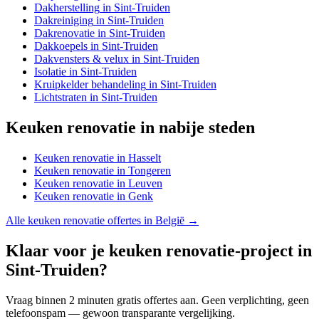
Dakherstelling
in
Sint-Truiden
Dakreiniging
in
Sint-Truiden
Dakrenovatie
in
Sint-Truiden
Dakkoepels
in
Sint-Truiden
Dakvensters & velux
in
Sint-Truiden
Isolatie
in
Sint-Truiden
Kruipkelder behandeling
in
Sint-Truiden
Lichtstraten
in
Sint-Truiden
Keuken renovatie
in nabije steden
Keuken renovatie
in
Hasselt
Keuken renovatie
in
Tongeren
Keuken renovatie
in
Leuven
Keuken renovatie
in
Genk
Alle
keuken renovatie
offertes in België →
Klaar voor je
keuken renovatie
-project in
Sint-Truiden
?
Vraag binnen 2 minuten gratis offertes aan. Geen verplichting, geen
telefoonspam — gewoon transparante vergelijking.