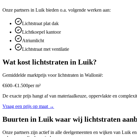
Onze partners in
Luik
bieden o.a. volgende werken aan:
Lichtstraat plat dak
Lichtkoepel kantoor
Atriumlicht
Lichtstraat met ventilatie
Wat kost
lichtstraten
in
Luik
?
Gemiddelde marktprijs voor
lichtstraten
in
Wallonië
:
€
600
–
€
1.500
per
m²
De exacte prijs hangt af van materiaalkeuze, oppervlakte en complexite
Vraag een prijs op maat →
Buurten in
Luik
waar wij
lichtstraten
aanb
Onze partners zijn actief in alle deelgemeenten en wijken van
Luik
e