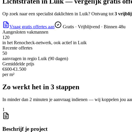
Lichtstraten
in
Luik
— vergelijk gratis off
Op zoek naar
een specialist daklichten
in
Luik
? Ontvang tot
3 vrijbli
Vraag gratis offertes aan
Gratis · Vrijblijvend · Binnen 48u
Aangesloten vakmannen
120
in het Renocheck-netwerk, ook actief in
Luik
Recente offertes
50
aanvragen in regio
Luik
(90 dagen)
Gemiddelde prijs
€
600
-€
1.500
per
m²
Zo werkt het in 3 stappen
In minder dan 2 minuten je aanvraag indienen — wij koppelen jou aa
1
Beschrijf je project