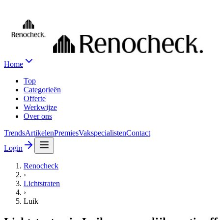
Home
Top
Categorieën
Offerte
Werkwijze
Over ons
Trends
Artikelen
Premies
Vakspecialisten
Contact
Login
Renocheck
›
Lichtstraten
›
Luik