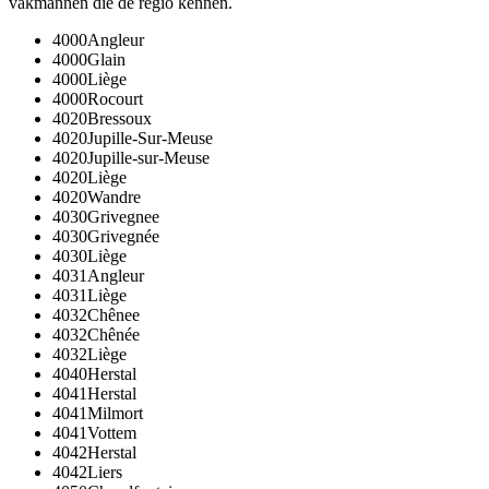
vakmannen die de regio kennen.
4000
Angleur
4000
Glain
4000
Liège
4000
Rocourt
4020
Bressoux
4020
Jupille-Sur-Meuse
4020
Jupille-sur-Meuse
4020
Liège
4020
Wandre
4030
Grivegnee
4030
Grivegnée
4030
Liège
4031
Angleur
4031
Liège
4032
Chênee
4032
Chênée
4032
Liège
4040
Herstal
4041
Herstal
4041
Milmort
4041
Vottem
4042
Herstal
4042
Liers