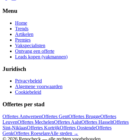
Menu
Home
Trends
Artikelen
Premies
Vakspecialisten
Ontvang een offerte
Leads kopen (vakmannen)
Juridisch
Privacybeleid
Algemene voorwaarden
Cookiebeleid
Offertes per stad
Offertes
Antwerpen
Offertes
Gent
Offertes
Brugge
Offertes
Leuven
Offertes
Mechelen
Offertes
Aalst
Offertes
Hasselt
Offertes
Sint-Niklaas
Offertes
Kortrijk
Offertes
Oostende
Offertes
Genk
Offertes
Roeselare
Alle steden →
©
2026
Renocheck
— alle rechten voorbehouden.