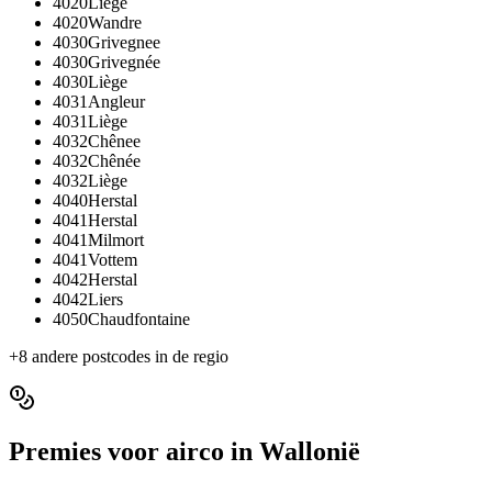
4020
Liège
4020
Wandre
4030
Grivegnee
4030
Grivegnée
4030
Liège
4031
Angleur
4031
Liège
4032
Chênee
4032
Chênée
4032
Liège
4040
Herstal
4041
Herstal
4041
Milmort
4041
Vottem
4042
Herstal
4042
Liers
4050
Chaudfontaine
+
8
andere postcodes in de regio
Premies voor
airco
in
Wallonië