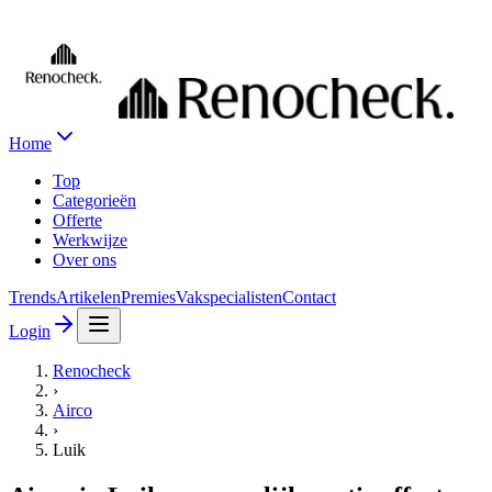
Home
Top
Categorieën
Offerte
Werkwijze
Over ons
Trends
Artikelen
Premies
Vakspecialisten
Contact
Login
Renocheck
›
Airco
›
Luik