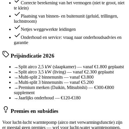
Correcte berekening van het vermogen (niet te groot, niet
te klein)
Plaatsing van binnen- en buitenunit (geluid, trillingen,
luchtstroom)
Netjes weggewerkte leidingen
Onderhoud en service: vraag naar onderhoudsadvies en
garantie
Prijsindicatie 2026
→
Split airco 2,5 kW (slaapkamer) — vanaf €1.800 geplaatst
→
Split airco 3,5 kW (living) — vanaf €2.300 geplaatst
→
Multi-split 2 binnenunits — vanaf €3.800
→
Multi-split 3 binnenunits — vanaf €5.200
→
Premium merken (Daikin, Mitsubishi) — €300-€800
supplement
→
Jaarlijks onderhoud — €120-€180
Premies en subsidies
Voor lucht-lucht warmtepomp (airco met verwarmingsfunctie) zijn
er meestal geen premies — wel voor lucht-water warmtepompen.