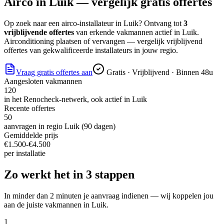
Airco
in
Luik
— vergelijk gratis offertes
Op zoek naar
een airco-installateur
in
Luik
? Ontvang tot
3
vrijblijvende offertes
van erkende vakmannen actief in
Luik
.
Airconditioning plaatsen of vervangen — vergelijk vrijblijvend
offertes van gekwalificeerde installateurs in jouw regio.
Vraag gratis offertes aan
Gratis · Vrijblijvend · Binnen 48u
Aangesloten vakmannen
120
in het Renocheck-netwerk, ook actief in
Luik
Recente offertes
50
aanvragen in regio
Luik
(90 dagen)
Gemiddelde prijs
€
1.500
-€
4.500
per
installatie
Zo werkt het in 3 stappen
In minder dan 2 minuten je aanvraag indienen — wij koppelen jou
aan de juiste vakmannen in
Luik
.
1