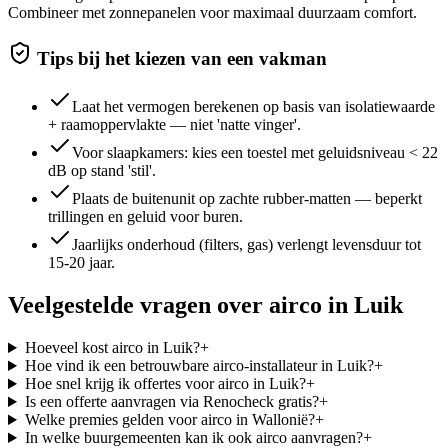
Combineer met zonnepanelen voor maximaal duurzaam comfort.
Tips bij het kiezen van een vakman
Laat het vermogen berekenen op basis van isolatiewaarde
+ raamoppervlakte — niet 'natte vinger'.
Voor slaapkamers: kies een toestel met geluidsniveau < 22
dB op stand 'stil'.
Plaats de buitenunit op zachte rubber-matten — beperkt
trillingen en geluid voor buren.
Jaarlijks onderhoud (filters, gas) verlengt levensduur tot
15-20 jaar.
Veelgestelde vragen over
airco
in
Luik
Hoeveel kost airco in Luik?
+
Hoe vind ik een betrouwbare airco-installateur in Luik?
+
Hoe snel krijg ik offertes voor airco in Luik?
+
Is een offerte aanvragen via Renocheck gratis?
+
Welke premies gelden voor airco in Wallonië?
+
In welke buurgemeenten kan ik ook airco aanvragen?
+