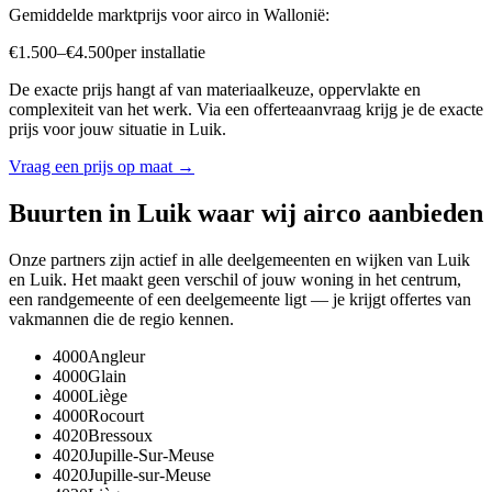
Gemiddelde marktprijs voor
airco
in
Wallonië
:
€
1.500
–
€
4.500
per
installatie
De exacte prijs hangt af van materiaalkeuze, oppervlakte en
complexiteit van het werk. Via een offerteaanvraag krijg je de exacte
prijs voor jouw situatie in
Luik
.
Vraag een prijs op maat →
Buurten in
Luik
waar wij
airco
aanbieden
Onze partners zijn actief in alle deelgemeenten en wijken van
Luik
en
Luik
. Het maakt geen verschil of jouw woning in het centrum,
een randgemeente of een deelgemeente ligt — je krijgt offertes van
vakmannen die de regio kennen.
4000
Angleur
4000
Glain
4000
Liège
4000
Rocourt
4020
Bressoux
4020
Jupille-Sur-Meuse
4020
Jupille-sur-Meuse