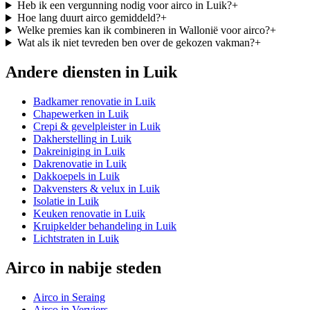
Heb ik een vergunning nodig voor airco in Luik?
+
Hoe lang duurt airco gemiddeld?
+
Welke premies kan ik combineren in Wallonië voor airco?
+
Wat als ik niet tevreden ben over de gekozen vakman?
+
Andere diensten in
Luik
Badkamer renovatie
in
Luik
Chapewerken
in
Luik
Crepi & gevelpleister
in
Luik
Dakherstelling
in
Luik
Dakreiniging
in
Luik
Dakrenovatie
in
Luik
Dakkoepels
in
Luik
Dakvensters & velux
in
Luik
Isolatie
in
Luik
Keuken renovatie
in
Luik
Kruipkelder behandeling
in
Luik
Lichtstraten
in
Luik
Airco
in nabije steden
Airco
in
Seraing
Airco
in
Verviers