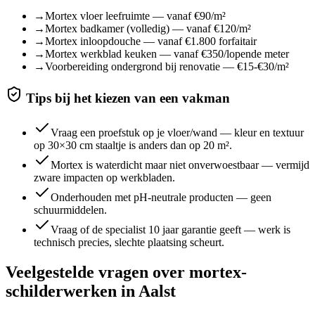
→
Mortex vloer leefruimte — vanaf €90/m²
→
Mortex badkamer (volledig) — vanaf €120/m²
→
Mortex inloopdouche — vanaf €1.800 forfaitair
→
Mortex werkblad keuken — vanaf €350/lopende meter
→
Voorbereiding ondergrond bij renovatie — €15-€30/m²
Tips bij het kiezen van een vakman
Vraag een proefstuk op je vloer/wand — kleur en textuur
op 30×30 cm staaltje is anders dan op 20 m².
Mortex is waterdicht maar niet onverwoestbaar — vermijd
zware impacten op werkbladen.
Onderhouden met pH-neutrale producten — geen
schuurmiddelen.
Vraag of de specialist 10 jaar garantie geeft — werk is
technisch precies, slechte plaatsing scheurt.
Veelgestelde vragen over
mortex-
schilderwerken
in
Aalst