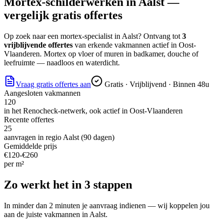
Mortex-schilderwerken
in
Aalst
—
vergelijk gratis offertes
Op zoek naar
een mortex-specialist
in
Aalst
? Ontvang tot
3
vrijblijvende offertes
van erkende vakmannen actief in
Oost-
Vlaanderen
.
Mortex op vloer of muren in badkamer, douche of
leefruimte — naadloos en waterdicht.
Vraag gratis offertes aan
Gratis · Vrijblijvend · Binnen 48u
Aangesloten vakmannen
120
in het Renocheck-netwerk, ook actief in
Oost-Vlaanderen
Recente offertes
25
aanvragen in regio
Aalst
(90 dagen)
Gemiddelde prijs
€
120
-€
260
per
m²
Zo werkt het in 3 stappen
In minder dan 2 minuten je aanvraag indienen — wij koppelen jou
aan de juiste vakmannen in
Aalst
.