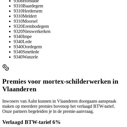
9308
Hofstade
9310
Baardegem
9310
Herdersem
9310
Meldert
9310
Moorsel
9320
Erembodegem
9320
Nieuwerkerken
9340
Impe
9340
Lede
9340
Oordegem
9340
Smetlede
9340
Wanzele
Premies voor
mortex-schilderwerken
in
Vlaanderen
Inwoners van
Aalst
kunnen in
Vlaanderen
doorgaans aanspraak
maken op meerdere premies bovenop het verlaagd BTW-tarief.
Onze partners begeleiden je in de premie-aanvraag.
Verlaagd BTW-tarief 6%