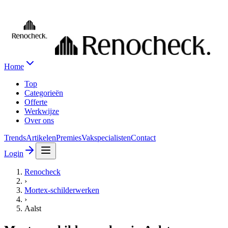
Home
Top
Categorieën
Offerte
Werkwijze
Over ons
Trends
Artikelen
Premies
Vakspecialisten
Contact
Login
Renocheck
›
Mortex-schilderwerken
›
Aalst