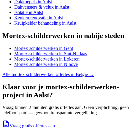
Dakkoepels
in
Aalst
Dakvensters & velux
in
Aalst
Isolatie
in
Aalst
Keuken renovatie
in
Aalst
Kruipkelder behandeling
in
Aalst
Mortex-schilderwerken
in nabije steden
Mortex-schilderwerken
in
Gent
Mortex-schilderwerken
in
Sint-Niklaas
Mortex-schilderwerken
in
Lokeren
Mortex-schilderwerken
in
Ninove
Alle
mortex-schilderwerken
offertes in België →
Klaar voor je
mortex-schilderwerken
-
project in
Aalst
?
Vraag binnen 2 minuten gratis offertes aan. Geen verplichting, geen
telefoonspam — gewoon transparante vergelijking.
Vraag gratis offertes aan