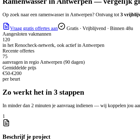
Ramenwasser
in
Antwerpen
— vergelijk gr
Op zoek naar
een ramenwasser
in
Antwerpen
? Ontvang tot
3 vrijbli
Vraag gratis offertes aan
Gratis · Vrijblijvend · Binnen 48u
Aangesloten vakmannen
120
in het Renocheck-netwerk, ook actief in
Antwerpen
Recente offertes
75
aanvragen in regio
Antwerpen
(90 dagen)
Gemiddelde prijs
€
50
-€
200
per
beurt
Zo werkt het in 3 stappen
In minder dan 2 minuten je aanvraag indienen — wij koppelen jou aa
1
Beschrijf je project