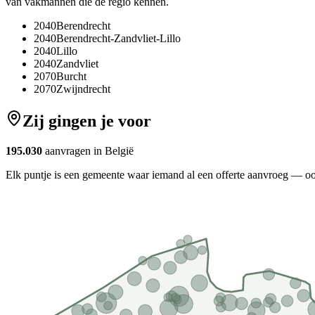
van vakmannen die de regio kennen.
2040
Berendrecht
2040
Berendrecht-Zandvliet-Lillo
2040
Lillo
2040
Zandvliet
2070
Burcht
2070
Zwijndrecht
Zij gingen je voor
195.030
aanvragen in België
Elk puntje is een gemeente waar iemand al een offerte aanvroeg — o