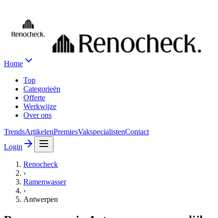
Home
Top
Categorieën
Offerte
Werkwijze
Over ons
Trends
Artikelen
Premies
Vakspecialisten
Contact
Login
Renocheck
›
Ramenwasser
›
Antwerpen