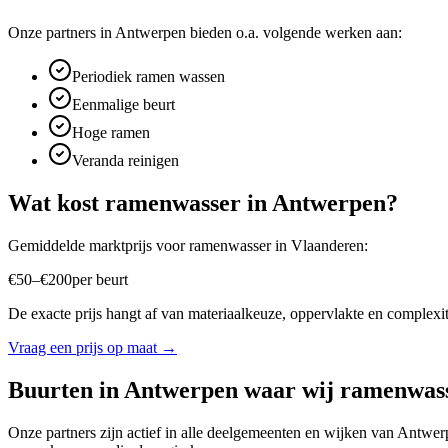
Onze partners in
Antwerpen
bieden o.a. volgende werken aan:
Periodiek ramen wassen
Eenmalige beurt
Hoge ramen
Veranda reinigen
Wat kost
ramenwasser
in
Antwerpen
?
Gemiddelde marktprijs voor
ramenwasser
in
Vlaanderen
:
€
50
–
€
200
per
beurt
De exacte prijs hangt af van materiaalkeuze, oppervlakte en complexite
Vraag een prijs op maat →
Buurten in
Antwerpen
waar wij
ramenwas
Onze partners zijn actief in alle deelgemeenten en wijken van
Antwer