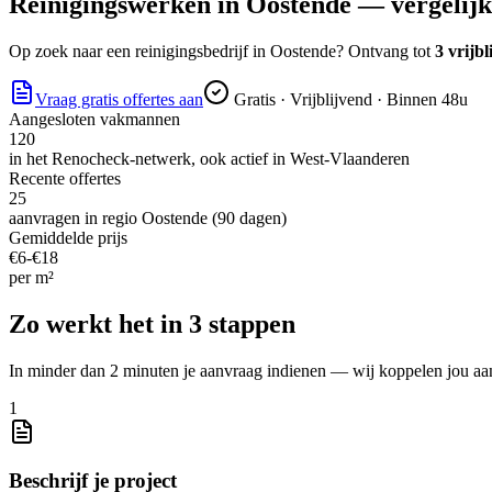
Reinigingswerken
in
Oostende
— vergelijk 
Op zoek naar
een reinigingsbedrijf
in
Oostende
? Ontvang tot
3 vrijbl
Vraag gratis offertes aan
Gratis · Vrijblijvend · Binnen 48u
Aangesloten vakmannen
120
in het Renocheck-netwerk, ook actief in
West-Vlaanderen
Recente offertes
25
aanvragen in regio
Oostende
(90 dagen)
Gemiddelde prijs
€
6
-€
18
per
m²
Zo werkt het in 3 stappen
In minder dan 2 minuten je aanvraag indienen — wij koppelen jou aa
1
Beschrijf je project