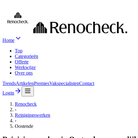
Home
Top
Categorieën
Offerte
Werkwijze
Over ons
Trends
Artikelen
Premies
Vakspecialisten
Contact
Login
Renocheck
›
Reinigingswerken
›
Oostende