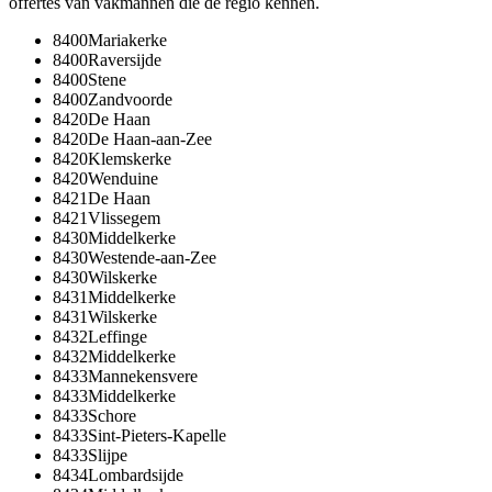
offertes van vakmannen die de regio kennen.
8400
Mariakerke
8400
Raversijde
8400
Stene
8400
Zandvoorde
8420
De Haan
8420
De Haan-aan-Zee
8420
Klemskerke
8420
Wenduine
8421
De Haan
8421
Vlissegem
8430
Middelkerke
8430
Westende-aan-Zee
8430
Wilskerke
8431
Middelkerke
8431
Wilskerke
8432
Leffinge
8432
Middelkerke
8433
Mannekensvere
8433
Middelkerke
8433
Schore
8433
Sint-Pieters-Kapelle
8433
Slijpe
8434
Lombardsijde