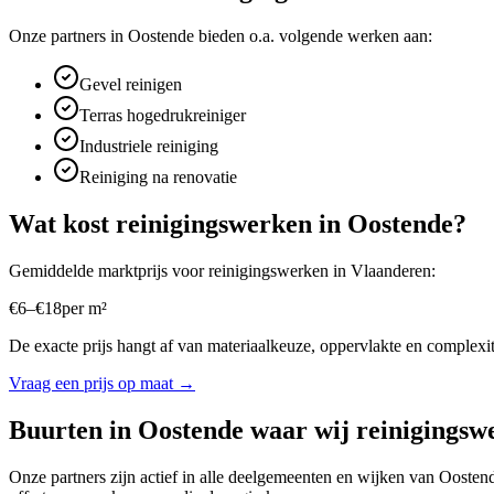
Onze partners in
Oostende
bieden o.a. volgende werken aan:
Gevel reinigen
Terras hogedrukreiniger
Industriele reiniging
Reiniging na renovatie
Wat kost
reinigingswerken
in
Oostende
?
Gemiddelde marktprijs voor
reinigingswerken
in
Vlaanderen
:
€
6
–
€
18
per
m²
De exacte prijs hangt af van materiaalkeuze, oppervlakte en complexite
Vraag een prijs op maat →
Buurten in
Oostende
waar wij
reinigingsw
Onze partners zijn actief in alle deelgemeenten en wijken van
Oosten