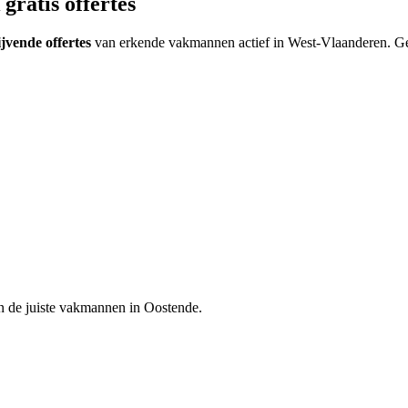
gratis offertes
ijvende offertes
van erkende vakmannen actief in
West-Vlaanderen
.
Ge
n de juiste vakmannen in
Oostende
.