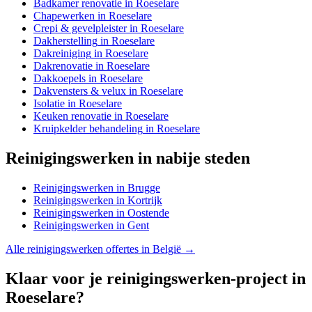
Badkamer renovatie
in
Roeselare
Chapewerken
in
Roeselare
Crepi & gevelpleister
in
Roeselare
Dakherstelling
in
Roeselare
Dakreiniging
in
Roeselare
Dakrenovatie
in
Roeselare
Dakkoepels
in
Roeselare
Dakvensters & velux
in
Roeselare
Isolatie
in
Roeselare
Keuken renovatie
in
Roeselare
Kruipkelder behandeling
in
Roeselare
Reinigingswerken
in nabije steden
Reinigingswerken
in
Brugge
Reinigingswerken
in
Kortrijk
Reinigingswerken
in
Oostende
Reinigingswerken
in
Gent
Alle
reinigingswerken
offertes in België →
Klaar voor je
reinigingswerken
-project in
Roeselare
?