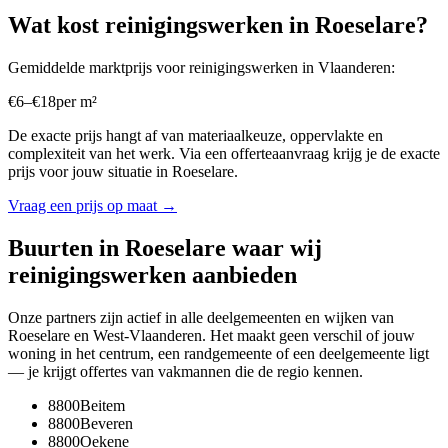
Wat kost
reinigingswerken
in
Roeselare
?
Gemiddelde marktprijs voor
reinigingswerken
in
Vlaanderen
:
€
6
–
€
18
per
m²
De exacte prijs hangt af van materiaalkeuze, oppervlakte en
complexiteit van het werk. Via een offerteaanvraag krijg je de exacte
prijs voor jouw situatie in
Roeselare
.
Vraag een prijs op maat →
Buurten in
Roeselare
waar wij
reinigingswerken
aanbieden
Onze partners zijn actief in alle deelgemeenten en wijken van
Roeselare
en
West-Vlaanderen
. Het maakt geen verschil of jouw
woning in het centrum, een randgemeente of een deelgemeente ligt
— je krijgt offertes van vakmannen die de regio kennen.
8800
Beitem
8800
Beveren
8800
Oekene