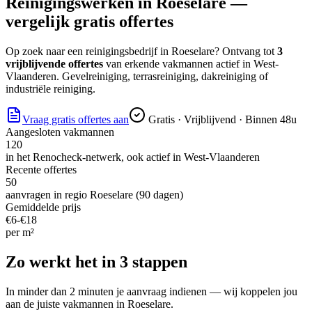
Reinigingswerken
in
Roeselare
—
vergelijk gratis offertes
Op zoek naar
een reinigingsbedrijf
in
Roeselare
? Ontvang tot
3
vrijblijvende offertes
van erkende vakmannen actief in
West-
Vlaanderen
.
Gevelreiniging, terrasreiniging, dakreiniging of
industriële reiniging.
Vraag gratis offertes aan
Gratis · Vrijblijvend · Binnen 48u
Aangesloten vakmannen
120
in het Renocheck-netwerk, ook actief in
West-Vlaanderen
Recente offertes
50
aanvragen in regio
Roeselare
(90 dagen)
Gemiddelde prijs
€
6
-€
18
per
m²
Zo werkt het in 3 stappen
In minder dan 2 minuten je aanvraag indienen — wij koppelen jou
aan de juiste vakmannen in
Roeselare
.