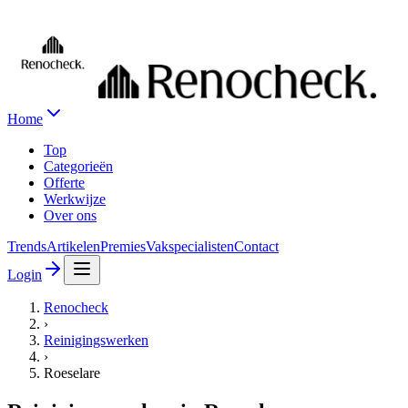
Home
Top
Categorieën
Offerte
Werkwijze
Over ons
Trends
Artikelen
Premies
Vakspecialisten
Contact
Login
Renocheck
›
Reinigingswerken
›
Roeselare