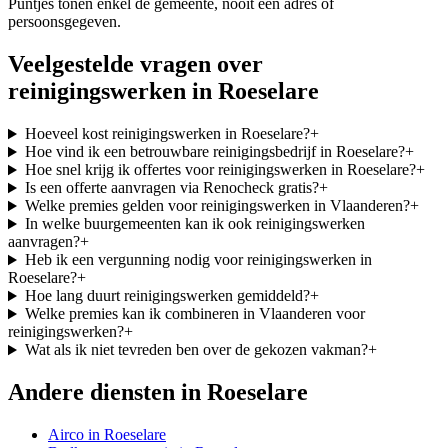
Puntjes tonen enkel de gemeente, nooit een adres of
persoonsgegeven.
Veelgestelde vragen over
reinigingswerken
in
Roeselare
Hoeveel kost reinigingswerken in Roeselare?
+
Hoe vind ik een betrouwbare reinigingsbedrijf in Roeselare?
+
Hoe snel krijg ik offertes voor reinigingswerken in Roeselare?
+
Is een offerte aanvragen via Renocheck gratis?
+
Welke premies gelden voor reinigingswerken in Vlaanderen?
+
In welke buurgemeenten kan ik ook reinigingswerken
aanvragen?
+
Heb ik een vergunning nodig voor reinigingswerken in
Roeselare?
+
Hoe lang duurt reinigingswerken gemiddeld?
+
Welke premies kan ik combineren in Vlaanderen voor
reinigingswerken?
+
Wat als ik niet tevreden ben over de gekozen vakman?
+
Andere diensten in
Roeselare
Airco
in
Roeselare