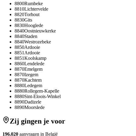
8800
Rumbeke
8810
Lichtervelde
8820
Torhout
8830
Gits
8830
Hooglede
8840
Oostnieuwkerke
8840
Staden
8840
Westrozebeke
8850
Ardooie
8851
Ardooie
8851
Koolskamp
8860
Lendelede
8870
Emelgem
8870
Izegem
8870
Kachtem
8880
Ledegem
8880
Rollegem-Kapelle
8880
Sint-Eloois-Winkel
8890
Dadizele
8890
Moorslede
Zij gingen je voor
196.020
aanvragen in België