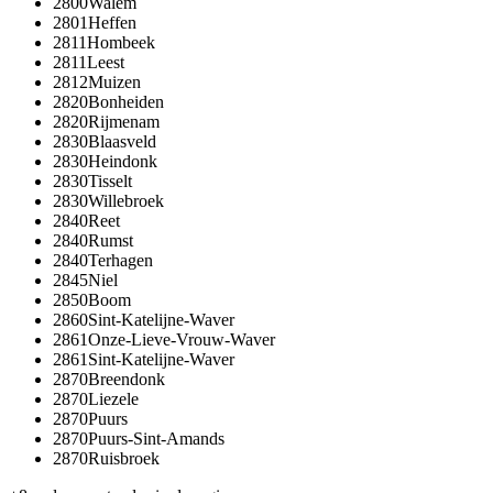
2800
Walem
2801
Heffen
2811
Hombeek
2811
Leest
2812
Muizen
2820
Bonheiden
2820
Rijmenam
2830
Blaasveld
2830
Heindonk
2830
Tisselt
2830
Willebroek
2840
Reet
2840
Rumst
2840
Terhagen
2845
Niel
2850
Boom
2860
Sint-Katelijne-Waver
2861
Onze-Lieve-Vrouw-Waver
2861
Sint-Katelijne-Waver
2870
Breendonk
2870
Liezele
2870
Puurs
2870
Puurs-Sint-Amands
2870
Ruisbroek