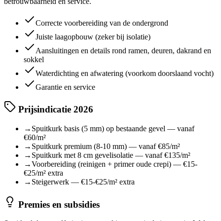
betrouwbaarheid en service.
Correcte voorbereiding van de ondergrond
Juiste laagopbouw (zeker bij isolatie)
Aansluitingen en details rond ramen, deuren, dakrand en
sokkel
Waterdichting en afwatering (voorkom doorslaand vocht)
Garantie en service
Prijsindicatie 2026
→
Spuitkurk basis (5 mm) op bestaande gevel — vanaf
€60/m²
→
Spuitkurk premium (8-10 mm) — vanaf €85/m²
→
Spuitkurk met 8 cm gevelisolatie — vanaf €135/m²
→
Voorbereiding (reinigen + primer oude crepi) — €15-
€25/m² extra
→
Steigerwerk — €15-€25/m² extra
Premies en subsidies