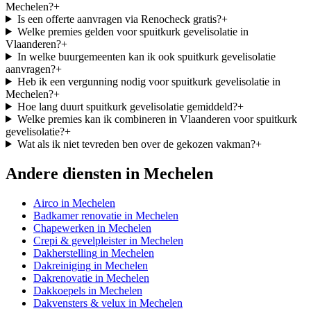
Mechelen?
+
Is een offerte aanvragen via Renocheck gratis?
+
Welke premies gelden voor spuitkurk gevelisolatie in
Vlaanderen?
+
In welke buurgemeenten kan ik ook spuitkurk gevelisolatie
aanvragen?
+
Heb ik een vergunning nodig voor spuitkurk gevelisolatie in
Mechelen?
+
Hoe lang duurt spuitkurk gevelisolatie gemiddeld?
+
Welke premies kan ik combineren in Vlaanderen voor spuitkurk
gevelisolatie?
+
Wat als ik niet tevreden ben over de gekozen vakman?
+
Andere diensten in
Mechelen
Airco
in
Mechelen
Badkamer renovatie
in
Mechelen
Chapewerken
in
Mechelen
Crepi & gevelpleister
in
Mechelen
Dakherstelling
in
Mechelen
Dakreiniging
in
Mechelen
Dakrenovatie
in
Mechelen
Dakkoepels
in
Mechelen
Dakvensters & velux
in
Mechelen