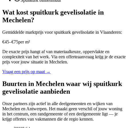
Spuitkurk binnenmuur
Wat kost
spuitkurk gevelisolatie
in
Mechelen
?
Gemiddelde marktprijs voor
spuitkurk gevelisolatie
in
Vlaanderen
:
€
45
–
€
75
per
m²
De exacte prijs hangt af van materiaalkeuze, oppervlakte en
complexiteit van het werk. Via een offerteaanvraag krijg je de exacte
prijs voor jouw situatie in
Mechelen
.
Vraag een prijs op maat →
Buurten in
Mechelen
waar wij
spuitkurk
gevelisolatie
aanbieden
Onze partners zijn actief in alle deelgemeenten en wijken van
Mechelen
en
Antwerpen
. Het maakt geen verschil of jouw woning
in het centrum, een randgemeente of een deelgemeente ligt — je
krijgt offertes van vakmannen die de regio kennen.