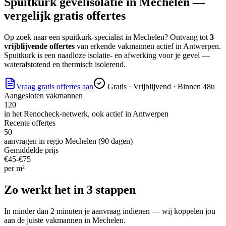
Spuitkurk gevelisolatie
in
Mechelen
—
vergelijk gratis offertes
Op zoek naar
een spuitkurk-specialist
in
Mechelen
? Ontvang tot
3
vrijblijvende offertes
van erkende vakmannen actief in
Antwerpen
.
Spuitkurk is een naadloze isolatie- en afwerking voor je gevel —
waterafstotend en thermisch isolerend.
Vraag gratis offertes aan
Gratis · Vrijblijvend · Binnen 48u
Aangesloten vakmannen
120
in het Renocheck-netwerk, ook actief in
Antwerpen
Recente offertes
50
aanvragen in regio
Mechelen
(90 dagen)
Gemiddelde prijs
€
45
-€
75
per
m²
Zo werkt het in 3 stappen
In minder dan 2 minuten je aanvraag indienen — wij koppelen jou
aan de juiste vakmannen in
Mechelen
.