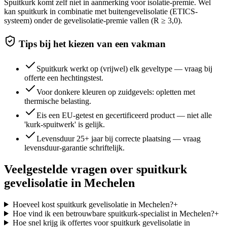
Spuitkurk komt zelf niet in aanmerking voor isolatie-premie. Wel
kan spuitkurk in combinatie met buitengevelisolatie (ETICS-
systeem) onder de gevelisolatie-premie vallen (R ≥ 3,0).
Tips bij het kiezen van een vakman
Spuitkurk werkt op (vrijwel) elk geveltype — vraag bij
offerte een hechtingstest.
Voor donkere kleuren op zuidgevels: opletten met
thermische belasting.
Eis een EU-getest en gecertificeerd product — niet alle
'kurk-spuitwerk' is gelijk.
Levensduur 25+ jaar bij correcte plaatsing — vraag
levensduur-garantie schriftelijk.
Veelgestelde vragen over
spuitkurk
gevelisolatie
in
Mechelen
Hoeveel kost spuitkurk gevelisolatie in Mechelen?
+
Hoe vind ik een betrouwbare spuitkurk-specialist in Mechelen?
+
Hoe snel krijg ik offertes voor spuitkurk gevelisolatie in