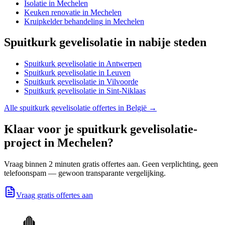
Isolatie
in
Mechelen
Keuken renovatie
in
Mechelen
Kruipkelder behandeling
in
Mechelen
Spuitkurk gevelisolatie
in nabije steden
Spuitkurk gevelisolatie
in
Antwerpen
Spuitkurk gevelisolatie
in
Leuven
Spuitkurk gevelisolatie
in
Vilvoorde
Spuitkurk gevelisolatie
in
Sint-Niklaas
Alle
spuitkurk gevelisolatie
offertes in België →
Klaar voor je
spuitkurk gevelisolatie
-
project in
Mechelen
?
Vraag binnen 2 minuten gratis offertes aan. Geen verplichting, geen
telefoonspam — gewoon transparante vergelijking.
Vraag gratis offertes aan