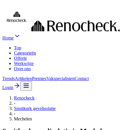
Home
Top
Categorieën
Offerte
Werkwijze
Over ons
Trends
Artikelen
Premies
Vakspecialisten
Contact
Login
Renocheck
›
Spuitkurk gevelisolatie
›
Mechelen