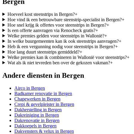
Bergen
Hoeveel kost steenstrips in Bergen?
+
Hoe vind ik een betrouwbare steenstrip-specialist in Bergen?
+
Hoe snel krijg ik offertes voor steenstrips in Bergen?
+
Is een offerte aanvragen via Renocheck gratis?
+
Welke premies gelden voor steenstrips in Wallonië?
+
In welke buurgemeenten kan ik ook steenstrips aanvragen?
+
Heb ik een vergunning nodig voor steenstrips in Bergen?
+
Hoe lang duurt steenstrips gemiddeld?
+
Welke premies kan ik combineren in Wallonië voor steenstrips?
+
Wat als ik niet tevreden ben over de gekozen vakman?
+
Andere diensten in
Bergen
Airco
in
Bergen
Badkamer renovatie
in
Bergen
Chapewerken
in
Bergen
Crepi & gevelpleister
in
Bergen
Dakherstelling
in
Bergen
Dakreiniging
in
Bergen
Dakrenovatie
in
Bergen
Dakkoepels
in
Bergen
Dakvensters & velux
in
Bergen