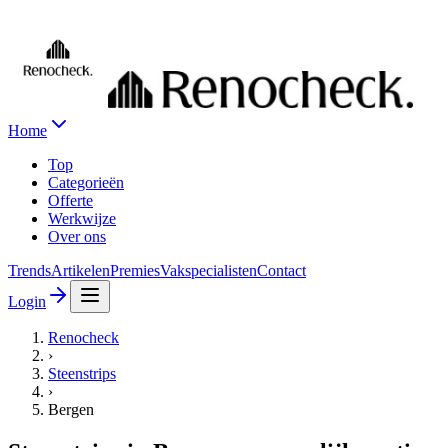
Home
Top
Categorieën
Offerte
Werkwijze
Over ons
Trends
Artikelen
Premies
Vakspecialisten
Contact
Login
Renocheck
›
Steenstrips
›
Bergen