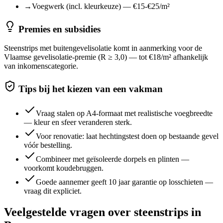
→
Voegwerk (incl. kleurkeuze) — €15-€25/m²
Premies en subsidies
Steenstrips met buitengevelisolatie komt in aanmerking voor de
Vlaamse gevelisolatie-premie (R ≥ 3,0) — tot €18/m² afhankelijk
van inkomenscategorie.
Tips bij het kiezen van een vakman
Vraag stalen op A4-formaat met realistische voegbreedte
— kleur en sfeer veranderen sterk.
Voor renovatie: laat hechtingstest doen op bestaande gevel
vóór bestelling.
Combineer met geïsoleerde dorpels en plinten —
voorkomt koudebruggen.
Goede aannemer geeft 10 jaar garantie op losschieten —
vraag dit expliciet.
Veelgestelde vragen over
steenstrips
in