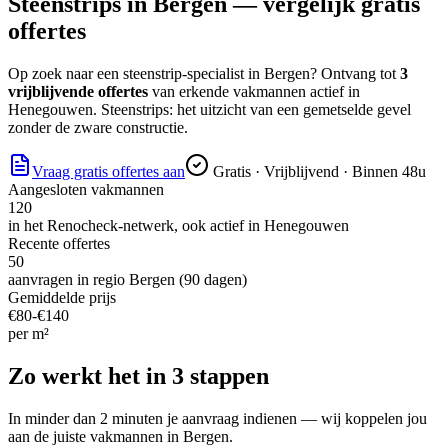
Steenstrips
in
Bergen
— vergelijk gratis
offertes
Op zoek naar
een steenstrip-specialist
in
Bergen
? Ontvang tot
3
vrijblijvende offertes
van erkende vakmannen actief in
Henegouwen
.
Steenstrips: het uitzicht van een gemetselde gevel
zonder de zware constructie.
Vraag gratis offertes aan
Gratis · Vrijblijvend · Binnen 48u
Aangesloten vakmannen
120
in het Renocheck-netwerk, ook actief in
Henegouwen
Recente offertes
50
aanvragen in regio
Bergen
(90 dagen)
Gemiddelde prijs
€
80
-€
140
per
m²
Zo werkt het in 3 stappen
In minder dan 2 minuten je aanvraag indienen — wij koppelen jou
aan de juiste vakmannen in
Bergen
.