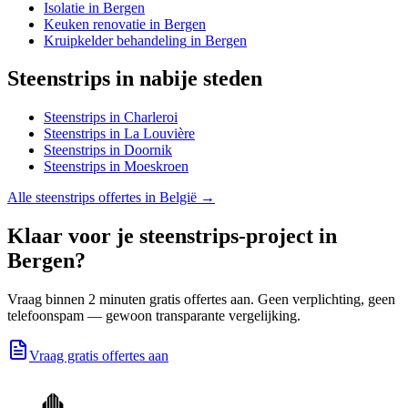
Isolatie
in
Bergen
Keuken renovatie
in
Bergen
Kruipkelder behandeling
in
Bergen
Steenstrips
in nabije steden
Steenstrips
in
Charleroi
Steenstrips
in
La Louvière
Steenstrips
in
Doornik
Steenstrips
in
Moeskroen
Alle
steenstrips
offertes in België →
Klaar voor je
steenstrips
-project in
Bergen
?
Vraag binnen 2 minuten gratis offertes aan. Geen verplichting, geen
telefoonspam — gewoon transparante vergelijking.
Vraag gratis offertes aan