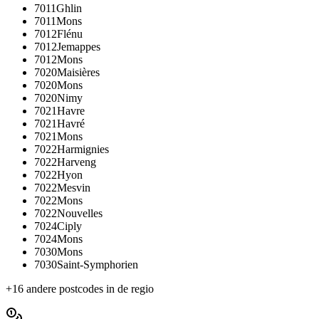
7011
Ghlin
7011
Mons
7012
Flénu
7012
Jemappes
7012
Mons
7020
Maisières
7020
Mons
7020
Nimy
7021
Havre
7021
Havré
7021
Mons
7022
Harmignies
7022
Harveng
7022
Hyon
7022
Mesvin
7022
Mons
7022
Nouvelles
7024
Ciply
7024
Mons
7030
Mons
7030
Saint-Symphorien
+
16
andere postcodes in de regio