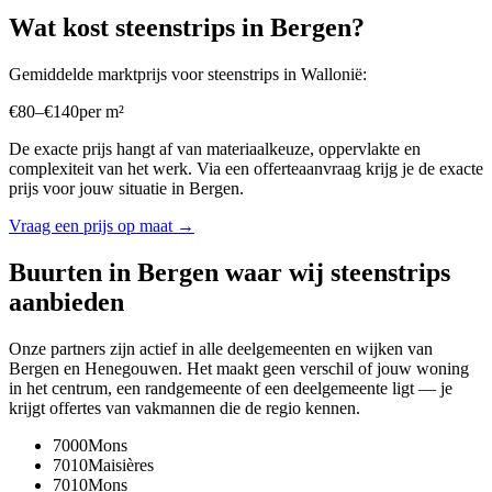
Wat kost
steenstrips
in
Bergen
?
Gemiddelde marktprijs voor
steenstrips
in
Wallonië
:
€
80
–
€
140
per
m²
De exacte prijs hangt af van materiaalkeuze, oppervlakte en
complexiteit van het werk. Via een offerteaanvraag krijg je de exacte
prijs voor jouw situatie in
Bergen
.
Vraag een prijs op maat →
Buurten in
Bergen
waar wij
steenstrips
aanbieden
Onze partners zijn actief in alle deelgemeenten en wijken van
Bergen
en
Henegouwen
. Het maakt geen verschil of jouw woning
in het centrum, een randgemeente of een deelgemeente ligt — je
krijgt offertes van vakmannen die de regio kennen.
7000
Mons
7010
Maisières
7010
Mons