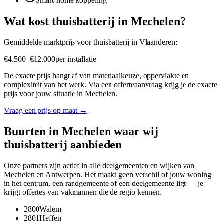
Smart-home koppeling
Wat kost
thuisbatterij
in
Mechelen
?
Gemiddelde marktprijs voor
thuisbatterij
in
Vlaanderen
:
€
4.500
–
€
12.000
per
installatie
De exacte prijs hangt af van materiaalkeuze, oppervlakte en
complexiteit van het werk. Via een offerteaanvraag krijg je de exacte
prijs voor jouw situatie in
Mechelen
.
Vraag een prijs op maat →
Buurten in
Mechelen
waar wij
thuisbatterij
aanbieden
Onze partners zijn actief in alle deelgemeenten en wijken van
Mechelen
en
Antwerpen
. Het maakt geen verschil of jouw woning
in het centrum, een randgemeente of een deelgemeente ligt — je
krijgt offertes van vakmannen die de regio kennen.
2800
Walem
2801
Heffen