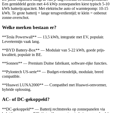
Een gemiddeld gezin met 4-6 kWp zonnepanelen kiest typisch 5-10
kWh batterijcapaciteit. Met elektrische auto of warmtepomp: 10-15
kWh. Te grote batterij = lange terugverdientijd; te klein = onbenut
zonne-overschot.
Welke merken bestaan er?
**Tesla Powerwall** — 13,5 kWh, integratie met EV, populair.
Levertermijn vaak lang.
**BYD Battery-Box** — Modulair van 5-22 kWh, goede prijs-
kwaliteit, populair in BE.
**Sonnen** — Premium Duitse fabrikant, software-rijke functies.
**Pylontech US-serie** — Budget-vriendelijk, modulair, breed
compatible.
**Huawei LUNA2000** — Compatibel met Huawei-omvormer,
hybride oplossing.
AC- of DC-gekoppeld?
**DC-gekoppeld** — Batterij rechtstreeks op zonnepanelen via