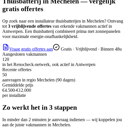
Thuisbatterij
in
Mechelen
— vergelijk
gratis offertes
Op zoek naar
een installateur thuisbatterijen
in
Mechelen
? Ontvang
tot
3 vrijblijvende offertes
van erkende vakmannen actief in
Antwerpen
.
Een thuisbatterij combineert prima met zonnepanelen
voor maximale energie-onafhankelijkheid.
Vraag gratis offertes aan
Gratis · Vrijblijvend · Binnen 48u
Aangesloten vakmannen
120
in het Renocheck-netwerk, ook actief in
Antwerpen
Recente offertes
50
aanvragen in regio
Mechelen
(90 dagen)
Gemiddelde prijs
€
4.500
-€
12.000
per
installatie
Zo werkt het in 3 stappen
In minder dan 2 minuten je aanvraag indienen — wij koppelen jou
aan de juiste vakmannen in
Mechelen
.