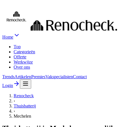
Home
Top
Categorieën
Offerte
Werkwijze
Over ons
Trends
Artikelen
Premies
Vakspecialisten
Contact
Login
Renocheck
›
Thuisbatterij
›
Mechelen