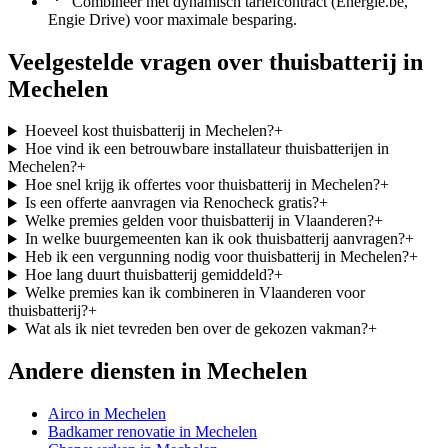
Combineer met dynamisch tariefcontract (Energie.be,
Engie Drive) voor maximale besparing.
Veelgestelde vragen over
thuisbatterij
in
Mechelen
Hoeveel kost thuisbatterij in Mechelen?
+
Hoe vind ik een betrouwbare installateur thuisbatterijen in
Mechelen?
+
Hoe snel krijg ik offertes voor thuisbatterij in Mechelen?
+
Is een offerte aanvragen via Renocheck gratis?
+
Welke premies gelden voor thuisbatterij in Vlaanderen?
+
In welke buurgemeenten kan ik ook thuisbatterij aanvragen?
+
Heb ik een vergunning nodig voor thuisbatterij in Mechelen?
+
Hoe lang duurt thuisbatterij gemiddeld?
+
Welke premies kan ik combineren in Vlaanderen voor
thuisbatterij?
+
Wat als ik niet tevreden ben over de gekozen vakman?
+
Andere diensten in
Mechelen
Airco
in
Mechelen
Badkamer renovatie
in
Mechelen