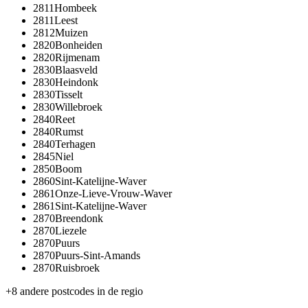
2811
Hombeek
2811
Leest
2812
Muizen
2820
Bonheiden
2820
Rijmenam
2830
Blaasveld
2830
Heindonk
2830
Tisselt
2830
Willebroek
2840
Reet
2840
Rumst
2840
Terhagen
2845
Niel
2850
Boom
2860
Sint-Katelijne-Waver
2861
Onze-Lieve-Vrouw-Waver
2861
Sint-Katelijne-Waver
2870
Breendonk
2870
Liezele
2870
Puurs
2870
Puurs-Sint-Amands
2870
Ruisbroek
+
8
andere postcodes in de regio