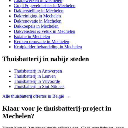
Chapewerken
in
Mechelen
Crepi & gevelpleister
in
Mechelen
Dakherstelling
in
Mechelen
Dakreiniging
in
Mechelen
Dakrenovatie
in
Mechelen
Dakkoepels
in
Mechelen
Dakvensters & velux
in
Mechelen
Isolatie
in
Mechelen
Keuken renovatie
in
Mechelen
Kruipkelder behandeling
in
Mechelen
Thuisbatterij
in nabije steden
Thuisbatterij
in
Antwerpen
Thuisbatterij
in
Leuven
Thuisbatterij
in
Vilvoorde
Thuisbatterij
in
Sint-Niklaas
Alle
thuisbatterij
offertes in België →
Klaar voor je
thuisbatterij
-project in
Mechelen
?