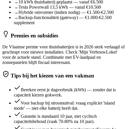
→
10 kWh thuisbatterij geplaatst — vanaf €6.500
→
Tesla Powerwall 13,5 kWh — vanaf €10.500
→
Hybride omvormer (indien nodig) — €1.500-€2.500
→
Backup-functionaliteit (gateway) — €1.000-€2.500
supplement
Premies en subsidies
De Vlaamse premie voor thuisbatterijen is in 2026 sterk verlaagd of
geschrapt voor nieuwe installaties. Check 'Mijn VerbouwLoket'
voor de actuele stand. Combinatie met EV-laadpaal en
zonnepanelen blijft fiscaal interessant.
Tips bij het kiezen van een vakman
Bereken eerst je dagverbruik (kWh) — zonder dat is
capaciteit kiezen gokwerk.
Voor backup bij stroomuitval: vraag expliciet 'island
mode' — niet elke batterij heeft dat.
Garantie is standaard 10 jaar, met cyclisch
capaciteitsbehoud (vaak 70-80% na 10 jaar).