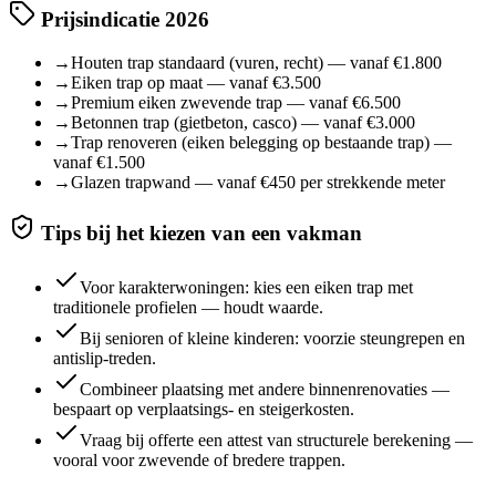
Prijsindicatie 2026
→
Houten trap standaard (vuren, recht) — vanaf €1.800
→
Eiken trap op maat — vanaf €3.500
→
Premium eiken zwevende trap — vanaf €6.500
→
Betonnen trap (gietbeton, casco) — vanaf €3.000
→
Trap renoveren (eiken belegging op bestaande trap) —
vanaf €1.500
→
Glazen trapwand — vanaf €450 per strekkende meter
Tips bij het kiezen van een vakman
Voor karakterwoningen: kies een eiken trap met
traditionele profielen — houdt waarde.
Bij senioren of kleine kinderen: voorzie steungrepen en
antislip-treden.
Combineer plaatsing met andere binnenrenovaties —
bespaart op verplaatsings- en steigerkosten.
Vraag bij offerte een attest van structurele berekening —
vooral voor zwevende of bredere trappen.