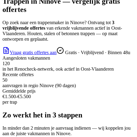
Trappen
in
Ninove
— vergelijk gratis
offertes
Op zoek naar
een trappenmaker
in
Ninove
? Ontvang tot
3
vrijblijvende offertes
van erkende vakmannen actief in
Oost-
Vlaanderen
.
Houten, stalen of betonnen trappen — op maat
ontworpen en geplaatst.
Vraag gratis offertes aan
Gratis · Vrijblijvend · Binnen 48u
Aangesloten vakmannen
120
in het Renocheck-netwerk, ook actief in
Oost-Vlaanderen
Recente offertes
50
aanvragen in regio
Ninove
(90 dagen)
Gemiddelde prijs
€
1.500
-€
5.500
per
trap
Zo werkt het in 3 stappen
In minder dan 2 minuten je aanvraag indienen — wij koppelen jou
aan de juiste vakmannen in
Ninove
.