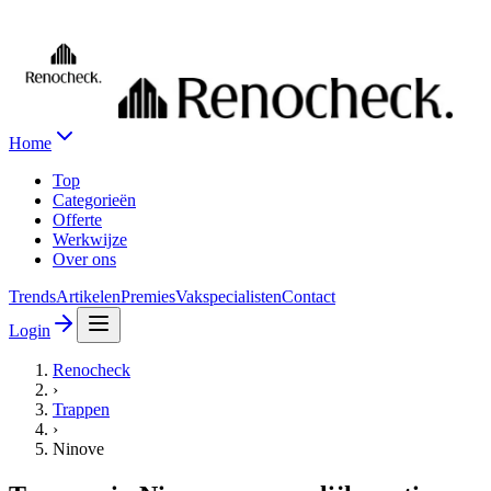
Home
Top
Categorieën
Offerte
Werkwijze
Over ons
Trends
Artikelen
Premies
Vakspecialisten
Contact
Login
Renocheck
›
Trappen
›
Ninove