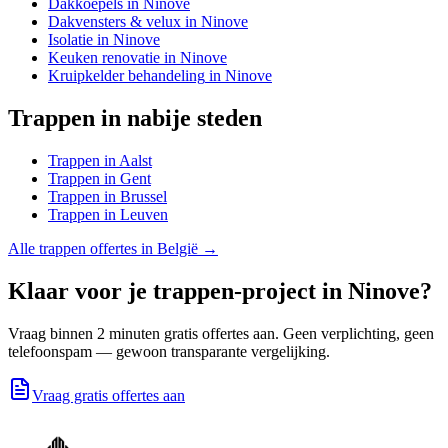
Dakkoepels
in
Ninove
Dakvensters & velux
in
Ninove
Isolatie
in
Ninove
Keuken renovatie
in
Ninove
Kruipkelder behandeling
in
Ninove
Trappen
in nabije steden
Trappen
in
Aalst
Trappen
in
Gent
Trappen
in
Brussel
Trappen
in
Leuven
Alle
trappen
offertes in België →
Klaar voor je
trappen
-project in
Ninove
?
Vraag binnen 2 minuten gratis offertes aan. Geen verplichting, geen
telefoonspam — gewoon transparante vergelijking.
Vraag gratis offertes aan