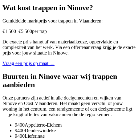
Wat kost
trappen
in
Ninove
?
Gemiddelde marktprijs voor
trappen
in
Vlaanderen
:
€
1.500
–
€
5.500
per
trap
De exacte prijs hangt af van materiaalkeuze, oppervlakte en
complexiteit van het werk. Via een offerteaanvraag krijg je de exacte
prijs voor jouw situatie in
Ninove
.
Vraag een prijs op maat →
Buurten in
Ninove
waar wij
trappen
aanbieden
Onze partners zijn actief in alle deelgemeenten en wijken van
Ninove
en
Oost-Vlaanderen
. Het maakt geen verschil of jouw
woning in het centrum, een randgemeente of een deelgemeente ligt
— je krijgt offertes van vakmannen die de regio kennen.
9400
Appelterre-Eichem
9400
Denderwindeke
9400
Lieferinge