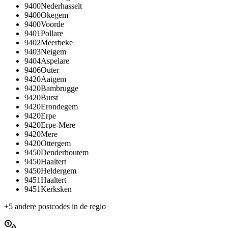
9400
Nederhasselt
9400
Okegem
9400
Voorde
9401
Pollare
9402
Meerbeke
9403
Neigem
9404
Aspelare
9406
Outer
9420
Aaigem
9420
Bambrugge
9420
Burst
9420
Erondegem
9420
Erpe
9420
Erpe-Mere
9420
Mere
9420
Ottergem
9450
Denderhoutem
9450
Haaltert
9450
Heldergem
9451
Haaltert
9451
Kerksken
+
5
andere postcodes in de regio