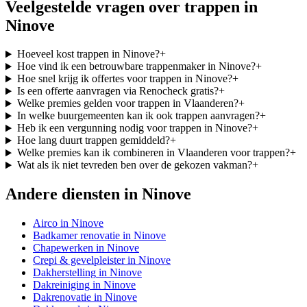
Veelgestelde vragen over
trappen
in
Ninove
Hoeveel kost trappen in Ninove?
+
Hoe vind ik een betrouwbare trappenmaker in Ninove?
+
Hoe snel krijg ik offertes voor trappen in Ninove?
+
Is een offerte aanvragen via Renocheck gratis?
+
Welke premies gelden voor trappen in Vlaanderen?
+
In welke buurgemeenten kan ik ook trappen aanvragen?
+
Heb ik een vergunning nodig voor trappen in Ninove?
+
Hoe lang duurt trappen gemiddeld?
+
Welke premies kan ik combineren in Vlaanderen voor trappen?
+
Wat als ik niet tevreden ben over de gekozen vakman?
+
Andere diensten in
Ninove
Airco
in
Ninove
Badkamer renovatie
in
Ninove
Chapewerken
in
Ninove
Crepi & gevelpleister
in
Ninove
Dakherstelling
in
Ninove
Dakreiniging
in
Ninove
Dakrenovatie
in
Ninove