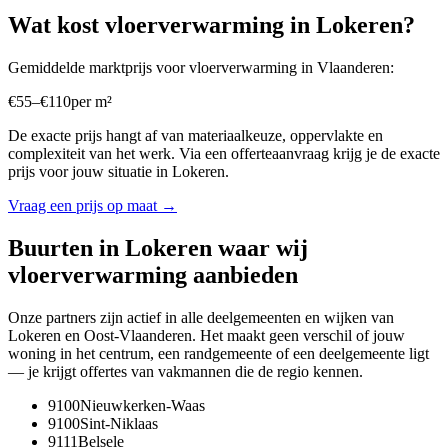
Wat kost
vloerverwarming
in
Lokeren
?
Gemiddelde marktprijs voor
vloerverwarming
in
Vlaanderen
:
€
55
–
€
110
per
m²
De exacte prijs hangt af van materiaalkeuze, oppervlakte en
complexiteit van het werk. Via een offerteaanvraag krijg je de exacte
prijs voor jouw situatie in
Lokeren
.
Vraag een prijs op maat →
Buurten in
Lokeren
waar wij
vloerverwarming
aanbieden
Onze partners zijn actief in alle deelgemeenten en wijken van
Lokeren
en
Oost-Vlaanderen
. Het maakt geen verschil of jouw
woning in het centrum, een randgemeente of een deelgemeente ligt
— je krijgt offertes van vakmannen die de regio kennen.
9100
Nieuwkerken-Waas
9100
Sint-Niklaas
9111
Belsele