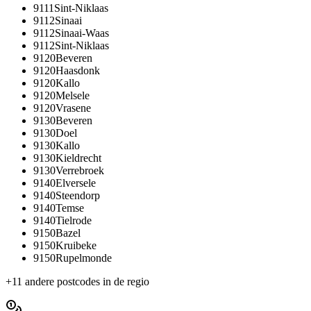
9111
Sint-Niklaas
9112
Sinaai
9112
Sinaai-Waas
9112
Sint-Niklaas
9120
Beveren
9120
Haasdonk
9120
Kallo
9120
Melsele
9120
Vrasene
9130
Beveren
9130
Doel
9130
Kallo
9130
Kieldrecht
9130
Verrebroek
9140
Elversele
9140
Steendorp
9140
Temse
9140
Tielrode
9150
Bazel
9150
Kruibeke
9150
Rupelmonde
+
11
andere postcodes in de regio