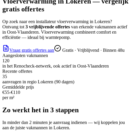
Vloerverwarming
in
Lokeren
— vergelijk
gratis offertes
Op zoek naar
een installateur vloerverwarming
in
Lokeren
?
Ontvang tot
3 vrijblijvende offertes
van erkende vakmannen actief
in
Oost-Vlaanderen
.
Vloerverwarming combineert comfort en
efficiëntie — ideaal bij warmtepomp.
Vraag gratis offertes aan
Gratis · Vrijblijvend · Binnen 48u
Aangesloten vakmannen
120
in het Renocheck-netwerk, ook actief in
Oost-Vlaanderen
Recente offertes
35
aanvragen in regio
Lokeren
(90 dagen)
Gemiddelde prijs
€
55
-€
110
per
m²
Zo werkt het in 3 stappen
In minder dan 2 minuten je aanvraag indienen — wij koppelen jou
aan de juiste vakmannen in
Lokeren
.