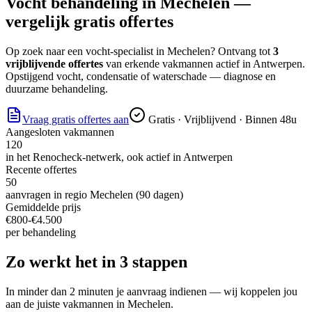
Vocht behandeling
in
Mechelen
—
vergelijk gratis offertes
Op zoek naar
een vocht-specialist
in
Mechelen
? Ontvang tot
3
vrijblijvende offertes
van erkende vakmannen actief in
Antwerpen
.
Opstijgend vocht, condensatie of waterschade — diagnose en
duurzame behandeling.
Vraag gratis offertes aan
Gratis · Vrijblijvend · Binnen 48u
Aangesloten vakmannen
120
in het Renocheck-netwerk, ook actief in
Antwerpen
Recente offertes
50
aanvragen in regio
Mechelen
(90 dagen)
Gemiddelde prijs
€
800
-€
4.500
per
behandeling
Zo werkt het in 3 stappen
In minder dan 2 minuten je aanvraag indienen — wij koppelen jou
aan de juiste vakmannen in
Mechelen
.