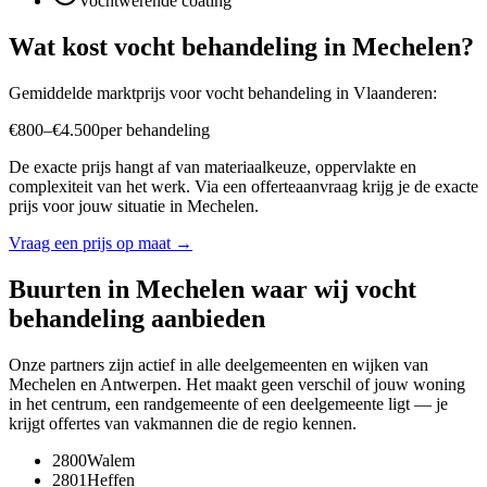
Vochtwerende coating
Wat kost
vocht behandeling
in
Mechelen
?
Gemiddelde marktprijs voor
vocht behandeling
in
Vlaanderen
:
€
800
–
€
4.500
per
behandeling
De exacte prijs hangt af van materiaalkeuze, oppervlakte en
complexiteit van het werk. Via een offerteaanvraag krijg je de exacte
prijs voor jouw situatie in
Mechelen
.
Vraag een prijs op maat →
Buurten in
Mechelen
waar wij
vocht
behandeling
aanbieden
Onze partners zijn actief in alle deelgemeenten en wijken van
Mechelen
en
Antwerpen
. Het maakt geen verschil of jouw woning
in het centrum, een randgemeente of een deelgemeente ligt — je
krijgt offertes van vakmannen die de regio kennen.
2800
Walem
2801
Heffen