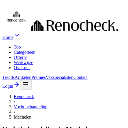
Home
Top
Categorieën
Offerte
Werkwijze
Over ons
Trends
Artikelen
Premies
Vakspecialisten
Contact
Login
Renocheck
›
Vocht behandeling
›
Mechelen