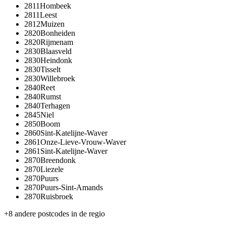
2811
Hombeek
2811
Leest
2812
Muizen
2820
Bonheiden
2820
Rijmenam
2830
Blaasveld
2830
Heindonk
2830
Tisselt
2830
Willebroek
2840
Reet
2840
Rumst
2840
Terhagen
2845
Niel
2850
Boom
2860
Sint-Katelijne-Waver
2861
Onze-Lieve-Vrouw-Waver
2861
Sint-Katelijne-Waver
2870
Breendonk
2870
Liezele
2870
Puurs
2870
Puurs-Sint-Amands
2870
Ruisbroek
+
8
andere postcodes in de regio