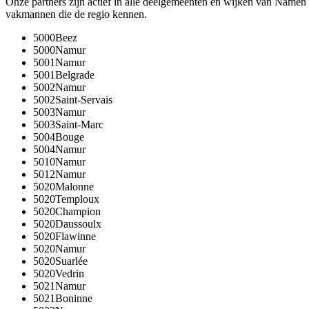
Onze partners zijn actief in alle deelgemeenten en wijken van
Namen
vakmannen die de regio kennen.
5000
Beez
5000
Namur
5001
Namur
5001
Belgrade
5002
Namur
5002
Saint-Servais
5003
Namur
5003
Saint-Marc
5004
Bouge
5004
Namur
5010
Namur
5012
Namur
5020
Malonne
5020
Temploux
5020
Champion
5020
Daussoulx
5020
Flawinne
5020
Namur
5020
Suarlée
5020
Vedrin
5021
Namur
5021
Boninne