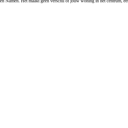
en
Namen
. Het maakt geen verschil of jouw woning in het centrum, ee