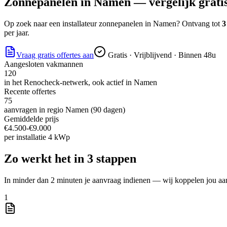
Zonnepanelen
in
Namen
— vergelijk gratis
Op zoek naar
een installateur zonnepanelen
in
Namen
? Ontvang tot
3
per jaar.
Vraag gratis offertes aan
Gratis · Vrijblijvend · Binnen 48u
Aangesloten vakmannen
120
in het Renocheck-netwerk, ook actief in
Namen
Recente offertes
75
aanvragen in regio
Namen
(90 dagen)
Gemiddelde prijs
€
4.500
-€
9.000
per
installatie 4 kWp
Zo werkt het in 3 stappen
In minder dan 2 minuten je aanvraag indienen — wij koppelen jou aa
1