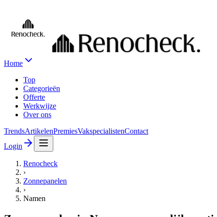
Home
Top
Categorieën
Offerte
Werkwijze
Over ons
Trends
Artikelen
Premies
Vakspecialisten
Contact
Login
Renocheck
›
Zonnepanelen
›
Namen