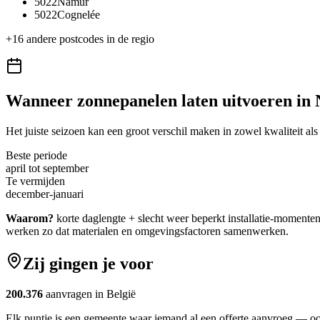
5022
Namur
5022
Cognelée
+
16
andere postcodes in de regio
Wanneer
zonnepanelen
laten uitvoeren in
Het juiste seizoen kan een groot verschil maken in zowel kwaliteit als
Beste periode
april tot september
Te vermijden
december-januari
Waarom?
korte daglengte + slecht weer beperkt installatie-momenten.
werken zo dat materialen en omgevingsfactoren samenwerken.
Zij gingen je voor
200.376
aanvragen in België
Elk puntje is een gemeente waar iemand al een offerte aanvroeg — o