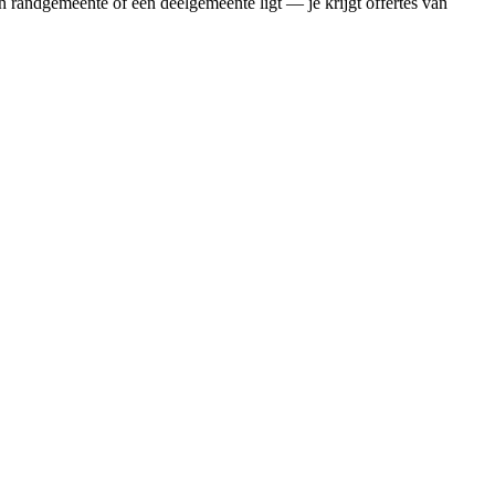
n randgemeente of een deelgemeente ligt — je krijgt offertes van