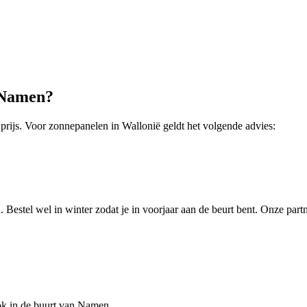
Namen
?
 prijs. Voor
zonnepanelen
in
Wallonië
geldt het volgende advies:
 Bestel wel in winter zodat je in voorjaar aan de beurt bent.
Onze partn
ok in de buurt van Namen.