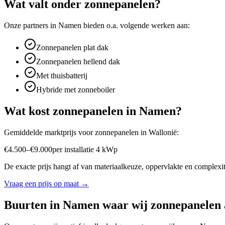
Wat valt onder
zonnepanelen
?
Onze partners in
Namen
bieden o.a. volgende werken aan:
Zonnepanelen plat dak
Zonnepanelen hellend dak
Met thuisbatterij
Hybride met zonneboiler
Wat kost
zonnepanelen
in
Namen
?
Gemiddelde marktprijs voor
zonnepanelen
in
Wallonië
:
€
4.500
–
€
9.000
per
installatie 4 kWp
De exacte prijs hangt af van materiaalkeuze, oppervlakte en complexite
Vraag een prijs op maat →
Buurten in
Namen
waar wij
zonnepanelen