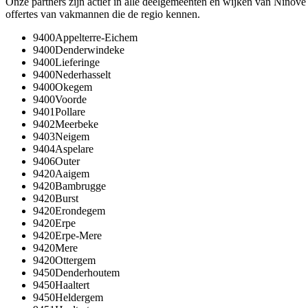
Onze partners zijn actief in alle deelgemeenten en wijken van
Ninove
offertes van vakmannen die de regio kennen.
9400
Appelterre-Eichem
9400
Denderwindeke
9400
Lieferinge
9400
Nederhasselt
9400
Okegem
9400
Voorde
9401
Pollare
9402
Meerbeke
9403
Neigem
9404
Aspelare
9406
Outer
9420
Aaigem
9420
Bambrugge
9420
Burst
9420
Erondegem
9420
Erpe
9420
Erpe-Mere
9420
Mere
9420
Ottergem
9450
Denderhoutem
9450
Haaltert
9450
Heldergem