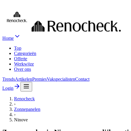
Home
Top
Categorieën
Offerte
Werkwijze
Over ons
Trends
Artikelen
Premies
Vakspecialisten
Contact
Login
Renocheck
›
Zonnepanelen
›
Ninove