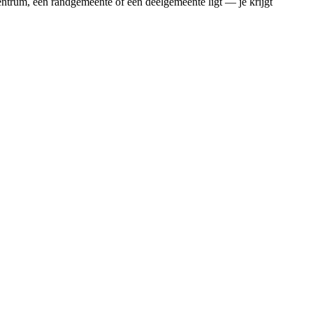
entrum, een randgemeente of een deelgemeente ligt — je krijgt