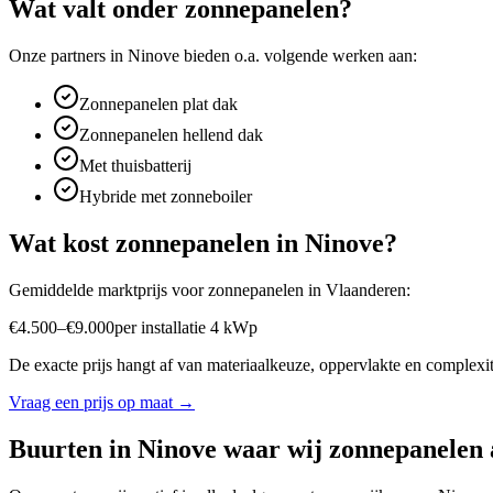
Wat valt onder
zonnepanelen
?
Onze partners in
Ninove
bieden o.a. volgende werken aan:
Zonnepanelen plat dak
Zonnepanelen hellend dak
Met thuisbatterij
Hybride met zonneboiler
Wat kost
zonnepanelen
in
Ninove
?
Gemiddelde marktprijs voor
zonnepanelen
in
Vlaanderen
:
€
4.500
–
€
9.000
per
installatie 4 kWp
De exacte prijs hangt af van materiaalkeuze, oppervlakte en complexite
Vraag een prijs op maat →
Buurten in
Ninove
waar wij
zonnepanelen