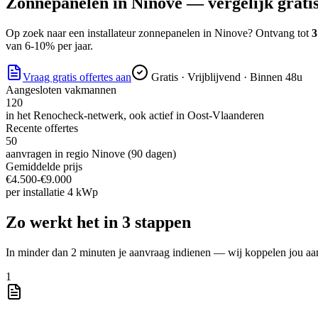
Zonnepanelen
in
Ninove
— vergelijk gratis
Op zoek naar
een installateur zonnepanelen
in
Ninove
? Ontvang tot
3
van 6-10% per jaar.
Vraag gratis offertes aan
Gratis · Vrijblijvend · Binnen 48u
Aangesloten vakmannen
120
in het Renocheck-netwerk, ook actief in
Oost-Vlaanderen
Recente offertes
50
aanvragen in regio
Ninove
(90 dagen)
Gemiddelde prijs
€
4.500
-€
9.000
per
installatie 4 kWp
Zo werkt het in 3 stappen
In minder dan 2 minuten je aanvraag indienen — wij koppelen jou aa
1