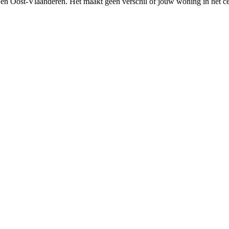
en
Oost-Vlaanderen
. Het maakt geen verschil of jouw woning in het c