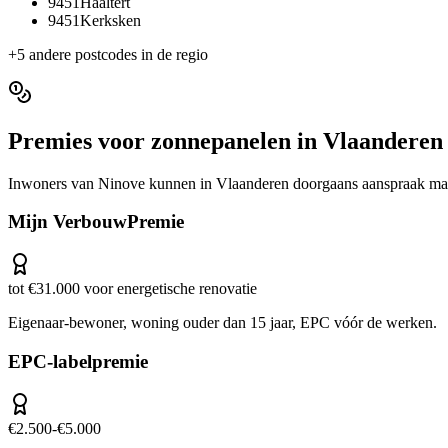
9451
Haaltert
9451
Kerksken
+
5
andere postcodes in de regio
Premies voor
zonnepanelen
in
Vlaanderen
Inwoners van
Ninove
kunnen in
Vlaanderen
doorgaans aanspraak mak
Mijn VerbouwPremie
tot €31.000 voor energetische renovatie
Eigenaar-bewoner, woning ouder dan 15 jaar, EPC vóór de werken.
EPC-labelpremie
€2.500-€5.000