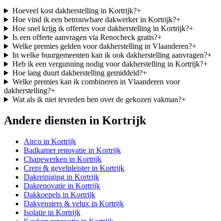
Hoeveel kost dakherstelling in Kortrijk?
+
Hoe vind ik een betrouwbare dakwerker in Kortrijk?
+
Hoe snel krijg ik offertes voor dakherstelling in Kortrijk?
+
Is een offerte aanvragen via Renocheck gratis?
+
Welke premies gelden voor dakherstelling in Vlaanderen?
+
In welke buurgemeenten kan ik ook dakherstelling aanvragen?
+
Heb ik een vergunning nodig voor dakherstelling in Kortrijk?
+
Hoe lang duurt dakherstelling gemiddeld?
+
Welke premies kan ik combineren in Vlaanderen voor
dakherstelling?
+
Wat als ik niet tevreden ben over de gekozen vakman?
+
Andere diensten in
Kortrijk
Airco
in
Kortrijk
Badkamer renovatie
in
Kortrijk
Chapewerken
in
Kortrijk
Crepi & gevelpleister
in
Kortrijk
Dakreiniging
in
Kortrijk
Dakrenovatie
in
Kortrijk
Dakkoepels
in
Kortrijk
Dakvensters & velux
in
Kortrijk
Isolatie
in
Kortrijk