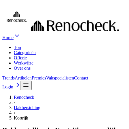
Home
Top
Categorieën
Offerte
Werkwijze
Over ons
Trends
Artikelen
Premies
Vakspecialisten
Contact
Login
Renocheck
›
Dakherstelling
›
Kortrijk