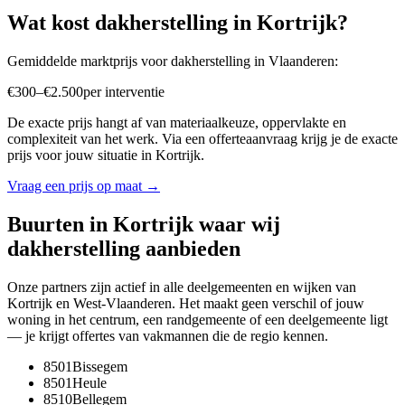
Wat kost
dakherstelling
in
Kortrijk
?
Gemiddelde marktprijs voor
dakherstelling
in
Vlaanderen
:
€
300
–
€
2.500
per
interventie
De exacte prijs hangt af van materiaalkeuze, oppervlakte en
complexiteit van het werk. Via een offerteaanvraag krijg je de exacte
prijs voor jouw situatie in
Kortrijk
.
Vraag een prijs op maat →
Buurten in
Kortrijk
waar wij
dakherstelling
aanbieden
Onze partners zijn actief in alle deelgemeenten en wijken van
Kortrijk
en
West-Vlaanderen
. Het maakt geen verschil of jouw
woning in het centrum, een randgemeente of een deelgemeente ligt
— je krijgt offertes van vakmannen die de regio kennen.
8501
Bissegem
8501
Heule
8510
Bellegem