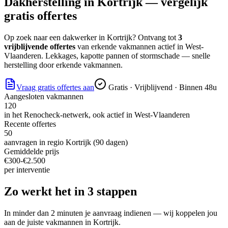
Dakherstelling
in
Kortrijk
— vergelijk
gratis offertes
Op zoek naar
een dakwerker
in
Kortrijk
? Ontvang tot
3
vrijblijvende offertes
van erkende vakmannen actief in
West-
Vlaanderen
.
Lekkages, kapotte pannen of stormschade — snelle
herstelling door erkende vakmannen.
Vraag gratis offertes aan
Gratis · Vrijblijvend · Binnen 48u
Aangesloten vakmannen
120
in het Renocheck-netwerk, ook actief in
West-Vlaanderen
Recente offertes
50
aanvragen in regio
Kortrijk
(90 dagen)
Gemiddelde prijs
€
300
-€
2.500
per
interventie
Zo werkt het in 3 stappen
In minder dan 2 minuten je aanvraag indienen — wij koppelen jou
aan de juiste vakmannen in
Kortrijk
.