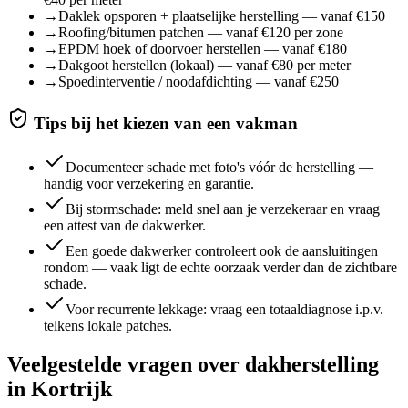
→
Daklek opsporen + plaatselijke herstelling — vanaf €150
→
Roofing/bitumen patchen — vanaf €120 per zone
→
EPDM hoek of doorvoer herstellen — vanaf €180
→
Dakgoot herstellen (lokaal) — vanaf €80 per meter
→
Spoedinterventie / noodafdichting — vanaf €250
Tips bij het kiezen van een vakman
Documenteer schade met foto's vóór de herstelling —
handig voor verzekering en garantie.
Bij stormschade: meld snel aan je verzekeraar en vraag
een attest van de dakwerker.
Een goede dakwerker controleert ook de aansluitingen
rondom — vaak ligt de echte oorzaak verder dan de zichtbare
schade.
Voor recurrente lekkage: vraag een totaaldiagnose i.p.v.
telkens lokale patches.
Veelgestelde vragen over
dakherstelling
in
Kortrijk