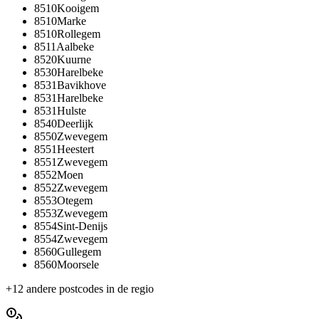
8510
Kooigem
8510
Marke
8510
Rollegem
8511
Aalbeke
8520
Kuurne
8530
Harelbeke
8531
Bavikhove
8531
Harelbeke
8531
Hulste
8540
Deerlijk
8550
Zwevegem
8551
Heestert
8551
Zwevegem
8552
Moen
8552
Zwevegem
8553
Otegem
8553
Zwevegem
8554
Sint-Denijs
8554
Zwevegem
8560
Gullegem
8560
Moorsele
+
12
andere postcodes in de regio