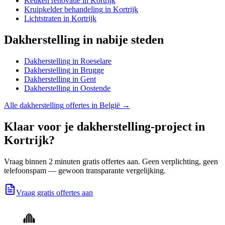
Keuken renovatie
in
Kortrijk
Kruipkelder behandeling
in
Kortrijk
Lichtstraten
in
Kortrijk
Dakherstelling
in nabije steden
Dakherstelling
in
Roeselare
Dakherstelling
in
Brugge
Dakherstelling
in
Gent
Dakherstelling
in
Oostende
Alle
dakherstelling
offertes in België →
Klaar voor je
dakherstelling
-project in
Kortrijk
?
Vraag binnen 2 minuten gratis offertes aan. Geen verplichting, geen
telefoonspam — gewoon transparante vergelijking.
Vraag gratis offertes aan