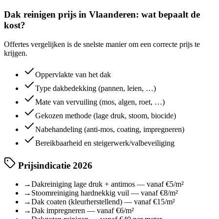
Dak reinigen prijs in Vlaanderen: wat bepaalt de
kost?
Offertes vergelijken is de snelste manier om een correcte prijs te
krijgen.
Oppervlakte van het dak
Type dakbedekking (pannen, leien, …)
Mate van vervuiling (mos, algen, roet, …)
Gekozen methode (lage druk, stoom, biocide)
Nabehandeling (anti-mos, coating, impregneren)
Bereikbaarheid en steigerwerk/valbeveiliging
Prijsindicatie 2026
→
Dakreiniging lage druk + antimos — vanaf €5/m²
→
Stoomreiniging hardnekkig vuil — vanaf €8/m²
→
Dak coaten (kleurherstellend) — vanaf €15/m²
→
Dak impregneren — vanaf €6/m²