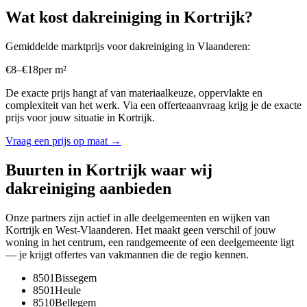
Wat kost
dakreiniging
in
Kortrijk
?
Gemiddelde marktprijs voor
dakreiniging
in
Vlaanderen
:
€
8
–
€
18
per
m²
De exacte prijs hangt af van materiaalkeuze, oppervlakte en
complexiteit van het werk. Via een offerteaanvraag krijg je de exacte
prijs voor jouw situatie in
Kortrijk
.
Vraag een prijs op maat →
Buurten in
Kortrijk
waar wij
dakreiniging
aanbieden
Onze partners zijn actief in alle deelgemeenten en wijken van
Kortrijk
en
West-Vlaanderen
. Het maakt geen verschil of jouw
woning in het centrum, een randgemeente of een deelgemeente ligt
— je krijgt offertes van vakmannen die de regio kennen.
8501
Bissegem
8501
Heule
8510
Bellegem