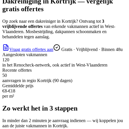
Dakreiniging
in
Kortrijk
— vergelijk
gratis offertes
Op zoek naar
een dakreiniger
in
Kortrijk
? Ontvang tot
3
vrijblijvende offertes
van erkende vakmannen actief in
West-
Vlaanderen
.
Mosbestrijding, dakpannen schoonmaken en
behandelen tegen aanslag.
Vraag gratis offertes aan
Gratis · Vrijblijvend · Binnen 48u
Aangesloten vakmannen
120
in het Renocheck-netwerk, ook actief in
West-Vlaanderen
Recente offertes
50
aanvragen in regio
Kortrijk
(90 dagen)
Gemiddelde prijs
€
8
-€
18
per
m²
Zo werkt het in 3 stappen
In minder dan 2 minuten je aanvraag indienen — wij koppelen jou
aan de juiste vakmannen in
Kortrijk
.