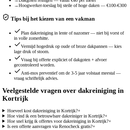
→
Dakgoten reinigen — vanaf €40 per meter
→
Hoogwerker-toeslag bij steile of hoge daken — €100-€300
Tips bij het kiezen van een vakman
Plan dakreiniging in lente of nazomer — niet bij vorst of
in volle zomerhitte.
Vermijd hogedruk op oude of broze dakpannen — kies
lage druk of stoom.
Vraag bij offerte expliciet of dakgoten + afvoer
gecontroleerd worden.
Anti-mos preventief om de 3-5 jaar volstaat meestal —
vraag schriftelijk advies.
Veelgestelde vragen over
dakreiniging
in
Kortrijk
Hoeveel kost dakreiniging in Kortrijk?
+
Hoe vind ik een betrouwbare dakreiniger in Kortrijk?
+
Hoe snel krijg ik offertes voor dakreiniging in Kortrijk?
+
Is een offerte aanvragen via Renocheck gratis?
+