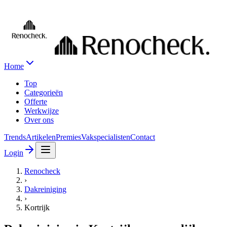
Home
Top
Categorieën
Offerte
Werkwijze
Over ons
Trends
Artikelen
Premies
Vakspecialisten
Contact
Login
Renocheck
›
Dakreiniging
›
Kortrijk