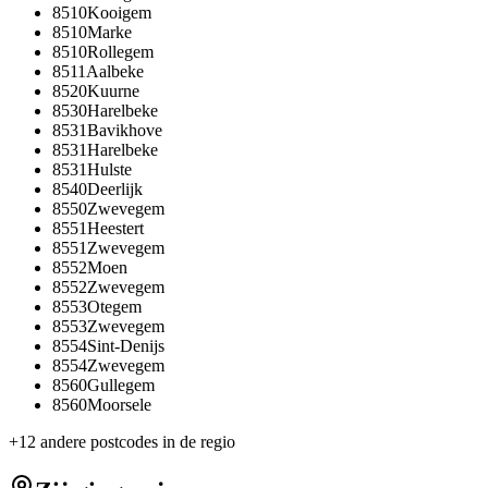
8510
Kooigem
8510
Marke
8510
Rollegem
8511
Aalbeke
8520
Kuurne
8530
Harelbeke
8531
Bavikhove
8531
Harelbeke
8531
Hulste
8540
Deerlijk
8550
Zwevegem
8551
Heestert
8551
Zwevegem
8552
Moen
8552
Zwevegem
8553
Otegem
8553
Zwevegem
8554
Sint-Denijs
8554
Zwevegem
8560
Gullegem
8560
Moorsele
+
12
andere postcodes in de regio