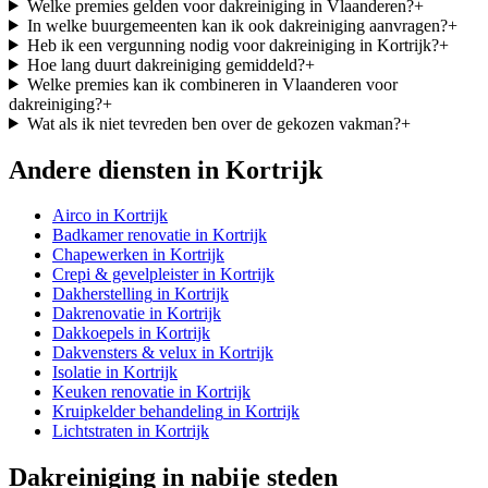
Welke premies gelden voor dakreiniging in Vlaanderen?
+
In welke buurgemeenten kan ik ook dakreiniging aanvragen?
+
Heb ik een vergunning nodig voor dakreiniging in Kortrijk?
+
Hoe lang duurt dakreiniging gemiddeld?
+
Welke premies kan ik combineren in Vlaanderen voor
dakreiniging?
+
Wat als ik niet tevreden ben over de gekozen vakman?
+
Andere diensten in
Kortrijk
Airco
in
Kortrijk
Badkamer renovatie
in
Kortrijk
Chapewerken
in
Kortrijk
Crepi & gevelpleister
in
Kortrijk
Dakherstelling
in
Kortrijk
Dakrenovatie
in
Kortrijk
Dakkoepels
in
Kortrijk
Dakvensters & velux
in
Kortrijk
Isolatie
in
Kortrijk
Keuken renovatie
in
Kortrijk
Kruipkelder behandeling
in
Kortrijk
Lichtstraten
in
Kortrijk
Dakreiniging
in nabije steden