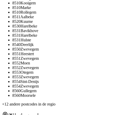
8510
Kooigem
8510
Marke
8510
Rollegem
8511
Aalbeke
8520
Kuurne
8530
Harelbeke
8531
Bavikhove
8531
Harelbeke
8531
Hulste
8540
Deerlijk
8550
Zwevegem
8551
Heestert
8551
Zwevegem
8552
Moen
8552
Zwevegem
8553
Otegem
8553
Zwevegem
8554
Sint-Denijs
8554
Zwevegem
8560
Gullegem
8560
Moorsele
+
12
andere postcodes in de regio