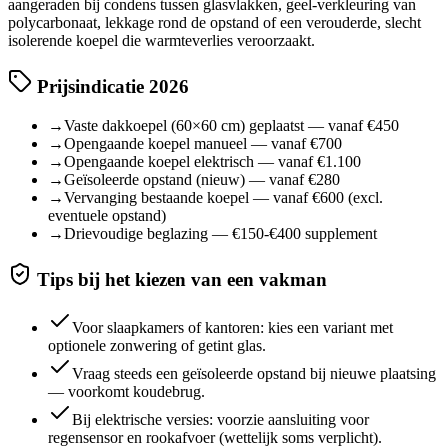
aangeraden bij condens tussen glasvlakken, geel-verkleuring van
polycarbonaat, lekkage rond de opstand of een verouderde, slecht
isolerende koepel die warmteverlies veroorzaakt.
Prijsindicatie 2026
→
Vaste dakkoepel (60×60 cm) geplaatst — vanaf €450
→
Opengaande koepel manueel — vanaf €700
→
Opengaande koepel elektrisch — vanaf €1.100
→
Geïsoleerde opstand (nieuw) — vanaf €280
→
Vervanging bestaande koepel — vanaf €600 (excl.
eventuele opstand)
→
Drievoudige beglazing — €150-€400 supplement
Tips bij het kiezen van een vakman
Voor slaapkamers of kantoren: kies een variant met
optionele zonwering of getint glas.
Vraag steeds een geïsoleerde opstand bij nieuwe plaatsing
— voorkomt koudebrug.
Bij elektrische versies: voorzie aansluiting voor
regensensor en rookafvoer (wettelijk soms verplicht).