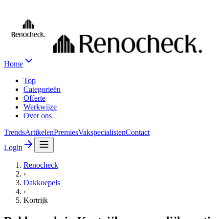
Home
Top
Categorieën
Offerte
Werkwijze
Over ons
Trends
Artikelen
Premies
Vakspecialisten
Contact
Login
Renocheck
›
Dakkoepels
›
Kortrijk