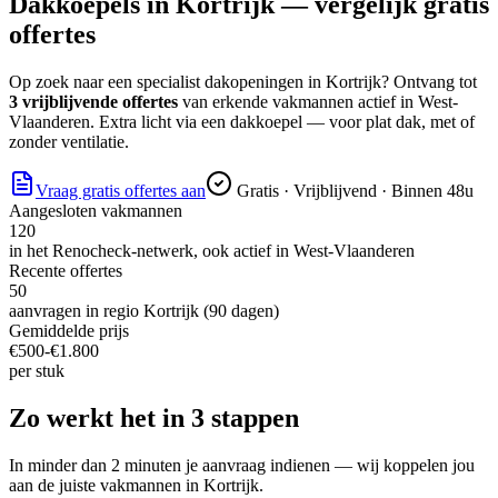
Dakkoepels
in
Kortrijk
— vergelijk gratis
offertes
Op zoek naar
een specialist dakopeningen
in
Kortrijk
? Ontvang tot
3 vrijblijvende offertes
van erkende vakmannen actief in
West-
Vlaanderen
.
Extra licht via een dakkoepel — voor plat dak, met of
zonder ventilatie.
Vraag gratis offertes aan
Gratis · Vrijblijvend · Binnen 48u
Aangesloten vakmannen
120
in het Renocheck-netwerk, ook actief in
West-Vlaanderen
Recente offertes
50
aanvragen in regio
Kortrijk
(90 dagen)
Gemiddelde prijs
€
500
-€
1.800
per
stuk
Zo werkt het in 3 stappen
In minder dan 2 minuten je aanvraag indienen — wij koppelen jou
aan de juiste vakmannen in
Kortrijk
.