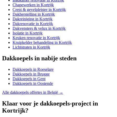
Badkamer renovatie
in
Kortrijk
Chapewerken
in
Kortrijk
Crepi & gevelpleister
in
Kortrijk
Dakherstelling
in
Kortrijk
Dakreiniging
in
Kortrijk
Dakrenovatie
in
Kortrijk
Dakvensters & velux
in
Kortrijk
Isolatie
in
Kortrijk
Keuken renovatie
in
Kortrijk
Kruipkelder behandeling
in
Kortrijk
Lichtstraten
in
Kortrijk
Dakkoepels
in nabije steden
Dakkoepels
in
Roeselare
Dakkoepels
in
Brugge
Dakkoepels
in
Gent
Dakkoepels
in
Oostende
Alle
dakkoepels
offertes in België →
Klaar voor je
dakkoepels
-project in
Kortrijk
?