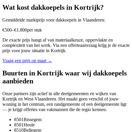
Wat kost
dakkoepels
in
Kortrijk
?
Gemiddelde marktprijs voor
dakkoepels
in
Vlaanderen
:
€
500
–
€
1.800
per
stuk
De exacte prijs hangt af van materiaalkeuze, oppervlakte en
complexiteit van het werk. Via een offerteaanvraag krijg je de exacte
prijs voor jouw situatie in
Kortrijk
.
Vraag een prijs op maat →
Buurten in
Kortrijk
waar wij
dakkoepels
aanbieden
Onze partners zijn actief in alle deelgemeenten en wijken van
Kortrijk
en
West-Vlaanderen
. Het maakt geen verschil of jouw
woning in het centrum, een randgemeente of een deelgemeente ligt
— je krijgt offertes van vakmannen die de regio kennen.
8501
Bissegem
8501
Heule
8510
Bellegem