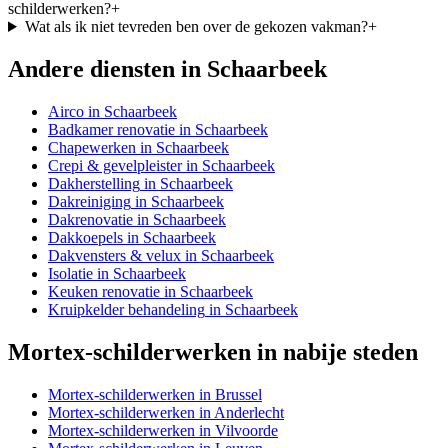
schilderwerken?
+
Wat als ik niet tevreden ben over de gekozen vakman?
+
Andere diensten in
Schaarbeek
Airco
in
Schaarbeek
Badkamer renovatie
in
Schaarbeek
Chapewerken
in
Schaarbeek
Crepi & gevelpleister
in
Schaarbeek
Dakherstelling
in
Schaarbeek
Dakreiniging
in
Schaarbeek
Dakrenovatie
in
Schaarbeek
Dakkoepels
in
Schaarbeek
Dakvensters & velux
in
Schaarbeek
Isolatie
in
Schaarbeek
Keuken renovatie
in
Schaarbeek
Kruipkelder behandeling
in
Schaarbeek
Mortex-schilderwerken
in nabije steden
Mortex-schilderwerken
in
Brussel
Mortex-schilderwerken
in
Anderlecht
Mortex-schilderwerken
in
Vilvoorde