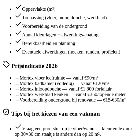
Oppervlakte (m²)
Toepassing (vloer, muur, douche, werkblad)
Voorbereiding van de ondergrond
Aantal kleurlagen + afwerkings-coating
Bereikbaarheid en planning
Eventuele afwerkingen (hoeken, randen, profielen)
Prijsindicatie 2026
→
Mortex vloer leefruimte — vanaf €90/m²
→
Mortex badkamer (volledig) — vanaf €120/m²
→
Mortex inloopdouche — vanaf €1.800 forfaitair
→
Mortex werkblad keuken — vanaf €350/lopende meter
→
Voorbereiding ondergrond bij renovatie — €15-€30/m²
Tips bij het kiezen van een vakman
Vraag een proefstuk op je vloer/wand — kleur en textuur
op 30×30 cm staaltje is anders dan op 20 m².