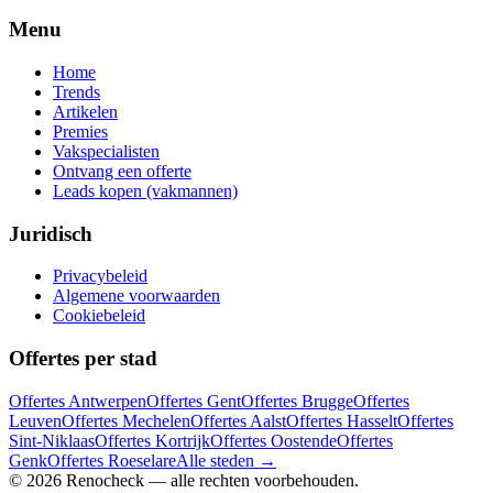
Menu
Home
Trends
Artikelen
Premies
Vakspecialisten
Ontvang een offerte
Leads kopen (vakmannen)
Juridisch
Privacybeleid
Algemene voorwaarden
Cookiebeleid
Offertes per stad
Offertes
Antwerpen
Offertes
Gent
Offertes
Brugge
Offertes
Leuven
Offertes
Mechelen
Offertes
Aalst
Offertes
Hasselt
Offertes
Sint-Niklaas
Offertes
Kortrijk
Offertes
Oostende
Offertes
Genk
Offertes
Roeselare
Alle steden →
©
2026
Renocheck
— alle rechten voorbehouden.