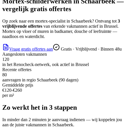
Mortex-schilderwerken
in
Schaarbeek
—
vergelijk gratis offertes
Op zoek naar
een mortex-specialist
in
Schaarbeek
? Ontvang tot
3
vrijblijvende offertes
van erkende vakmannen actief in
Brussel
.
Mortex op vloer of muren in badkamer, douche of leefruimte —
naadloos en waterdicht.
Vraag gratis offertes aan
Gratis · Vrijblijvend · Binnen 48u
Aangesloten vakmannen
120
in het Renocheck-netwerk, ook actief in
Brussel
Recente offertes
80
aanvragen in regio
Schaarbeek
(90 dagen)
Gemiddelde prijs
€
120
-€
260
per
m²
Zo werkt het in 3 stappen
In minder dan 2 minuten je aanvraag indienen — wij koppelen jou
aan de juiste vakmannen in
Schaarbeek
.