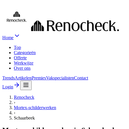
Home
Top
Categorieën
Offerte
Werkwijze
Over ons
Trends
Artikelen
Premies
Vakspecialisten
Contact
Login
Renocheck
›
Mortex-schilderwerken
›
Schaarbeek